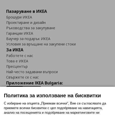
Пазаруване в ИКЕА
Брошури ИКЕА
Проектиране и дизайн
Ръководства за закупуване
Гаранции ИКЕА
Ваучер за подарък ИКЕА
Условия за връщане на закупени стоки
За ИКЕА
Работете с нас
Това е ИКЕА
Пресцентър
Най-често задавани въпроси
Свържете се с нас
Приложение IKEA Bulgaria:
Политика за използване на бисквитки
С избиране на опцията „Приемам всички“, Вие се съгласявате да
приемете всички бисквитки с цел подобряване на навигацията,
Последвайте ни:
анализ на посещенията и подобряване на маркетинговите ни