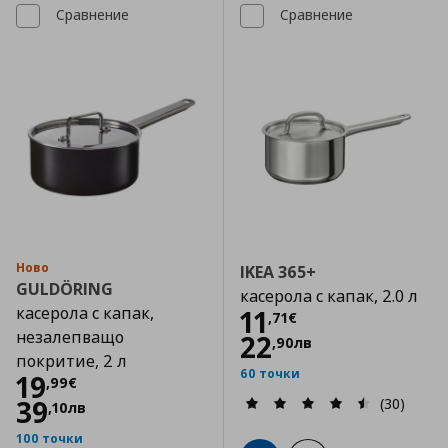
Сравнение
Сравнение
Ново
IKEA 365+
GULDÖRING
касерола с капак, 2.0 л
касерола с капак,
Цена
11,71 €
11
,
71
€
незалепващо
22
,
90
лв
покритие, 2 л
60 точки
Цена
19,99 €
19
,
99
€
39
(30)
,
10
лв
100 точки