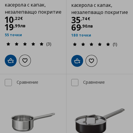
касерола с капак,
касерола с капак,
незалепващо покритие
незалепващо покритие
Цена
10,22 €
10
Цена
35,74 €
35
,
22
€
,
74
€
19
69
,
99
лв
,
90
лв
55 точки
180 точки
(3)
(1)
Добави в кошницата
Добави към списъка с любими
Добави в кошницата
Добави към списъка
Сравнение
Сравнение