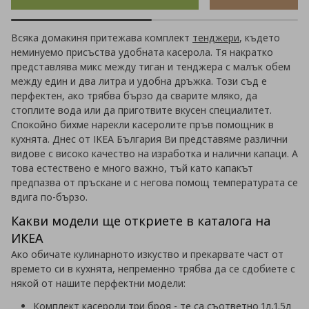
Всяка домакиня притежава комплект
тенджери
, където
неминуемо присъства удобната касерола. Тя накратко
представлява микс между тиган и тенджера с малък обем
между един и два литра и удобна дръжка. Този съд е
перфектен, ако трябва бързо да сварите мляко, да
стоплите вода или да приготвите вкусен специалитет.
Спокойно бихме нарекли касеролите пръв помощник в
кухнята. Днес от IKEA България Ви представяме различни
видове с високо качество на изработка и налични капаци. А
това естествено е много важно, тъй като капакът
предпазва от пръскане и с негова помощ температурата се
вдига по-бързо.
Какви модели ще откриете в каталога на
ИКЕА
Ако обичате кулинарното изкуство и прекарвате част от
времето си в кухнята, непременно трябва да се сдобиете с
някой от нашите перфектни модели:
Комплект касероли три броя - те са съответно 1л,1.5л