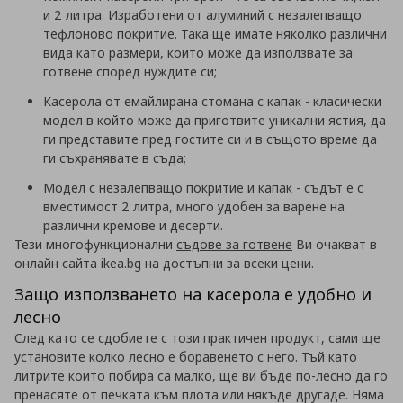
и 2 литра. Изработени от алуминий с незалепващо
тефлоново покритие. Така ще имате няколко различни
вида като размери, които може да използвате за
готвене според нуждите си;
Касерола от емайлирана стомана с капак - класически
модел в който може да приготвите уникални ястия, да
ги представите пред гостите си и в същото време да
ги съхранявате в съда;
Модел с незалепващо покритие и капак - съдът е с
вместимост 2 литра, много удобен за варене на
различни кремове и десерти.
Тези многофункционални
съдове за готвене
Ви очакват в
онлайн сайта ikea.bg на достъпни за всеки цени.
Защо използването на касерола е удобно и
лесно
След като се сдобиете с този практичен продукт, сами ще
установите колко лесно е боравенето с него. Тъй като
литрите които побира са малко, ще ви бъде по-лесно да го
пренасяте от печката към плота или някъде другаде. Няма