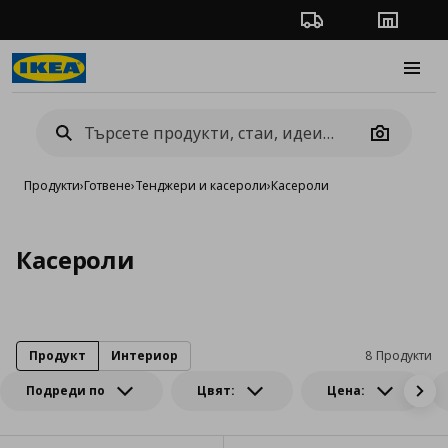
Проследяване на п
Магази
Burge
Camera
Продукти
›
Готвене
›
Тенджери и касероли
›
Касероли
Касероли
Продукт
Интериор
8 Продукти
Подреди по
Цвят:
Цена: