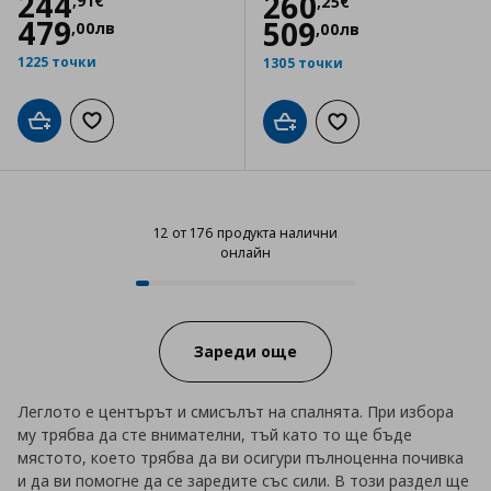
Цена
244,91 €
244
Цена
260,25 €
260
,
91
€
,
25
€
479
509
,
00
лв
,
00
лв
1225 точки
1305 точки
Добави в кошницата
Добави към списъка с любими
Добави в кошницата
Добави към списъка
12 от 176 продукта налични
онлайн
12 от 176 продукта налични онл
Progress:
Зареди още
Леглото е центърът и смисълът на спалнята. При избора
му трябва да сте внимателни, тъй като то ще бъде
мястото, което трябва да ви осигури пълноценна почивка
и да ви помогне да се заредите със сили. В този раздел ще