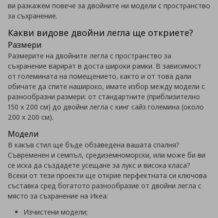
ви разкажем повече за двойните ни модели с пространство
за съхранение.
Какви видове двойни легла ще откриете?
Размери
Размерите на двойните легла с пространство за
съхранение варират в доста широки рамки. В зависимост
от големината на помещението, както и от това дали
обичате да спите нашироко, имате избор между модели с
разнообразни размери: от стандартните (приблизително
150 х 200 см) до двойни легла с кинг сайз големина (около
200 х 200 см).
Модели
В какъв стил ще бъде обзаведена вашата спалня?
Съвременен и семпъл, средиземноморски, или може би ви
се иска да създадете усещане за лукс и висока класа?
Всеки от тези проекти ще открие перфектната си ключова
съставка сред богатото разнообразие от двойни легла с
място за съхранение на Икеа:
Изчистени модели;