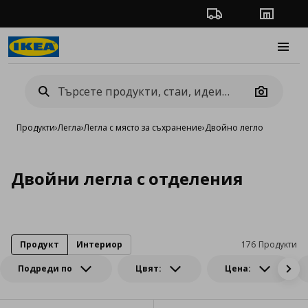
Проследяване на п
Магази
Burge
Camera
Продукти
›
Легла
›
Легла с място за съхранение
›
Двойно легло
Двойни легла с отделения
Продукт
Интериор
176 Продукти
Подреди по
Цвят:
Цена: