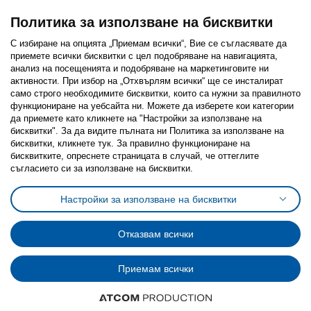
Политика за използване на бисквитки
С избиране на опцията „Приемам всички“, Вие се съгласявате да
приемете всички бисквитки с цел подобряване на навигацията,
Последвайте ни:
анализ на посещенията и подобряване на маркетинговите ни
активности. При избор на „Отхвърлям всички“ ще се инсталират
Facebook
Twitter
Youtube
Pinterest
Instagram
само строго необходимитe бисквитки, които са нужни за правилното
функциониране на уебсайта ни. Можете да изберете кои категории
да приемете като кликнете на "Настройки за използване на
бисквитки". За да видите пълната ни Политика за използване на
бисквитки, кликнете тук. За правилно функциониране на
бисквитките, опреснете страницата в случай, че оттеглите
съгласието си за използване на бисквитки.
Политика за използване на бисквитки (Cookies)
Избор на настройки за използване на бисквитки
Настройки за използване на бисквитки
Условия за ползване на ikea.bg
Обща политика за личните данни
Политика за защита на личните данни на ikea.bg
Общи условия на програма IKEA Family
Отказвам всички
Политика за защита на лични данни на програма IKEA Family
Приемам всички
© Inter-IKEA Systems B.V. 1999 - 2025