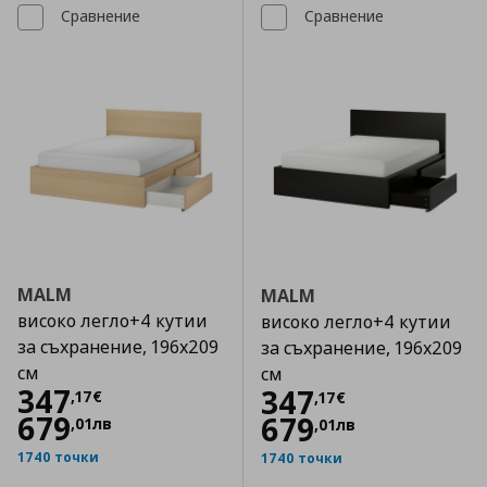
Сравнение
Сравнение
MALM
MALM
високо легло+4 кутии
високо легло+4 кутии
за съхранение, 196x209
за съхранение, 196x209
см
см
Цена
347,17 €
347
Цена
347,17 €
347
,
17
€
,
17
€
679
679
,
01
лв
,
01
лв
1740 точки
1740 точки