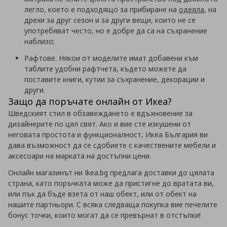
легло, което е подходящо за прибиране на
одеяла
, на
дрехи за друг сезон и за други вещи, които не се
употребяват често, но е добре да са на съхранение
наблизо;
Рафтове. Някои от моделите имат добавени към
таблите удобни рафтчета, където можете да
поставите книги, кутии за съхранение, декорации и
други.
Защо да поръчате онлайн от Икеа?
Шведският стил в обзавеждането е вдъхновение за
дизайнерите по цял свят. Ако и вие сте изкушени от
неговата простота и функционалност, Икеа България ви
дава възможност да се сдобиете с качествените мебели и
аксесоари на марката на достъпни цени.
Онлайн магазинът ни Ikea.bg предлага доставки до цялата
страна, като поръчката може да пристигне до вратата ви,
или пък да бъде взета от наш обект, или от обект на
нашите партньори. С всяка следваща покупка вие печелите
бонус точки, които могат да се превърнат в отстъпки!