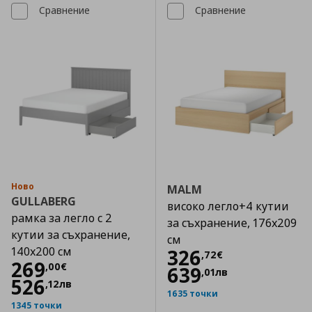
Сравнение
Сравнение
Ново
MALM
GULLABERG
високо легло+4 кутии
рамка за легло с 2
за съхранение, 176x209
кутии за съхранение,
см
140x200 см
Цена
326,72 €
326
,
72
€
Цена
269,00 €
269
,
00
€
639
,
01
лв
526
,
12
лв
1635 точки
1345 точки