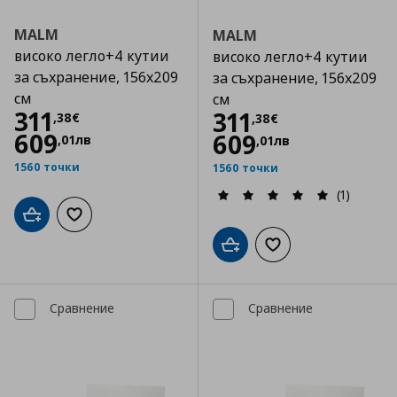
MALM
MALM
високо легло+4 кутии
високо легло+4 кутии
за съхранение, 156x209
за съхранение, 156x209
см
см
Цена
311,38 €
311
Цена
311,38 €
311
,
38
€
,
38
€
609
609
,
01
лв
,
01
лв
1560 точки
1560 точки
(1)
Добави в кошницата
Добави към списъка с любими
Добави в кошницата
Добави към списъка
Сравнение
Сравнение