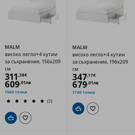
MALM
MALM
високо легло+4 кутии
високо легло+4 кутии
за съхранение, 156x209
за съхранение, 196x209
см
см
Цена
311,38 €
311
Цена
347,17 €
347
,
38
€
,
17
€
609
679
,
01
лв
,
01
лв
1560 точки
1740 точки
(2)
Добави в кошницата
Добави към списъка
Добави в кошницата
Добави към списъка с любими