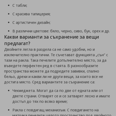
С табли;
С красива тапицерия;
С артистичен дизайн;
В различни цветове: бяло, черно, сиво, бук, орех и др.
Какви варианти за съхранение за вещи
предлагат?
Двойните легла в раздела са не само удобни, но и
изключително практични. Те съчетават функцията „сън“ с
тази на ракла. Така печелите допълнително място, за да
въведете перфектен ред в стаята. В разнообразите
пространства можете да подредите завивки, спално
бельо, дрехи и какви ли не други вещи, за които все не
достига място. Сред вариантите за съхранение са:
Чекмеджета. Могат да са по две от едната или от
двете страни. Отварят се и се затварят лесно и имате
достъп до тях по всяко време;
Ракла с повдигащ механизъм. С повдигането на
матрака печелите цялото пространство под двойното