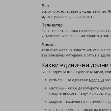
Лен
Висок клас естествен дишащ текстил. Л
му осигурява хлад през лятото.
Полиестер
Синтетичните влакна са леки и правят п
Удължават живота на материята и помаг
Лиосел
Тази сравнително нова тъкан също е ес
възобновяем материал. Платът е здрав 
Какви единични долни
В категорията ще откриете модели, кои
размери – за единични
матраци
разм
материи – може да изберете единич
памук и вискоза, памук и лиосел и др
модели – налични са класически ед
цветове и десени – може да вземет