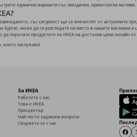
ъстрите единични варианти със звездички, ориенталски мотиви, 
КЕА?
завеждането, със сигурност ще се впечатлят от актуалните пре
 Бургас, може да ги разгледате на място в нашите магазини и 
о да поръчате продуктите на ИКЕА на достъпни цени онлайн от н
, които заслужава!
За ИКЕА
Прилож
Работете с нас
Това е ИКЕА
Пресцентър
Най-често задавани въпроси
Послед
Свържете се с нас
Faceb