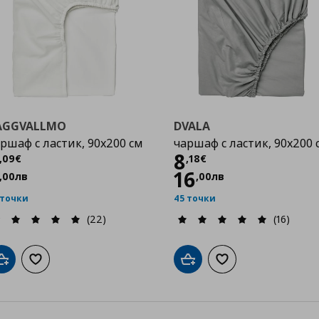
AGGVALLMO
DVALA
ршаф с ластик, 90x200 см
чаршаф с ластик, 90x200 
Цена
4,09 €
Цена
8,18 €
8
,
09
€
,
18
€
16
,
00
лв
,
00
лв
 точки
45 точки
(22)
(16)
Добави в кошницата
Добави към списъка с любими
Добави в кошницата
Добави към списък