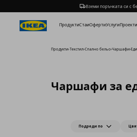
Вземи поръчката си с б
Продукти
Стаи
Оферти
Услуги
Проекти
Продукти
›
Текстил
›
Спално бельо
›
Чаршафи
›
Ед
Чаршафи за е
Подреди по
Цвя