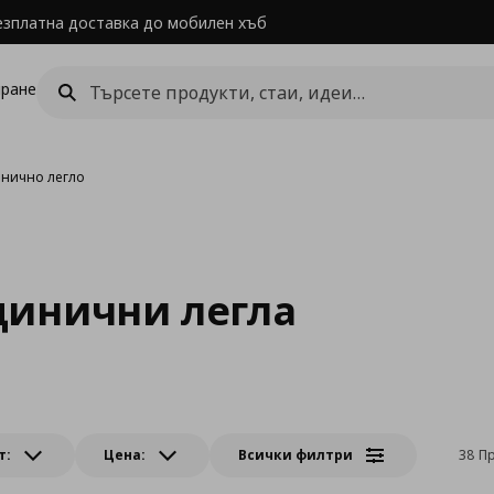
езплатна доставка до мобилен хъб
ране
инично легло
динични легла
т:
Цена:
Всички филтри
38 П