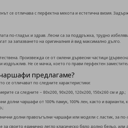
енът се отличава с перфектна мекота и естетична визия. Задър
лата по-гладък и здрав. Лесни са за поддръжка, трудно избелява
ат за запазването на оригиналния ѝ вид максимално дълго.
тествена. Произвежда се от смлени дървесни частици (дървесна
и издръжлив. Не се мачка, което го прави перфектен заместител
 чаршафи предлагаме?
то се отличават по следните характеристики:
ерите са следните – 80х200, 90х200, 120х200, 150х260 см и др.;
ни долни чаршафи от 100% памук, 100% лен, както и варианти, 
.;
инични долни правоъгълни чаршафи или модели с ластик, за по-
е за своето единично легло класическо бяло долно бельо, или да