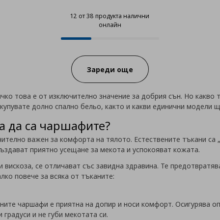
12 от 38 продукта налични
онлайн
12 от 38 продукта налични онла
Progress:
Зареди още
ичко това е от изключително значение за добрия сън. Но какво
 купувате долно спално бельо, както и какви единични модели щ
а да са чаршафите?
ително важен за комфорта на тялото. Естествените тъкани са 
 създават приятно усещане за мекота и успокояват кожата.
и вискоза, се отличават със завидна здравина. Те предотвратя
алко повече за всяка от тъканите:
ните чаршафи е приятна на допир и носи комфорт. Осигурява о
 градуси и не губи мекотата си.