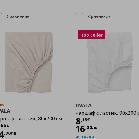
Сравнение
Сравнение
Top Seller
во
DVALA
VALA
чаршаф с ластик, 90x200 
Цена
8,18 €
ршаф с ластик, 80x200 см
8
,
18
€
Цена
7,66 €
,
66
€
16
,
00
лв
4
,
98
лв
45 точки