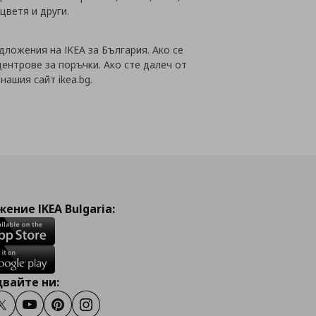
цветя и други.
дложения на IKEA за България. Ако се
центрове за поръчки. Ако сте далеч от
ашия сайт ikea.bg.
ение IKEA Bulgaria:
вайте ни:
ook
Twitter
Youtube
Pinterest
Instagram