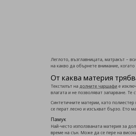
Леглото, възглавницата, матракът – вс
на какво да обърнете внимание, когато
От каква материя трябв
Текстилът на
долните чаршафи
е изключ
влагата и не позволяват запарване. Те
Синтетичните материи, като полиестер 
се перат лесно и изсъхват бързо. Ето м
Памук
Най-често използваната материя за дол
време на сън. Може да се пере на високи