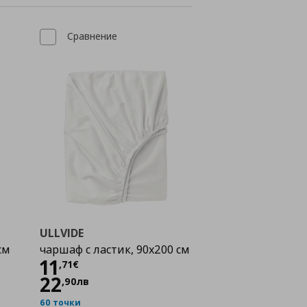
Сравнение
ULLVIDE
см
чаршаф с ластик, 90x200 см
Цена
11,71 €
11
,
71
€
22
,
90
лв
60 точки