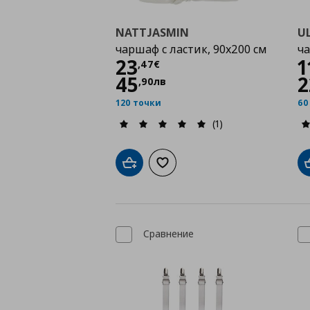
NATTJASMIN
UL
чаршаф с ластик, 90x200 см
ча
Цена
23,47 €
23
1
,
47
€
45
2
,
90
лв
120 точки
60
(1)
Добави в кошницата
Добави към списъка с любими
Сравнение