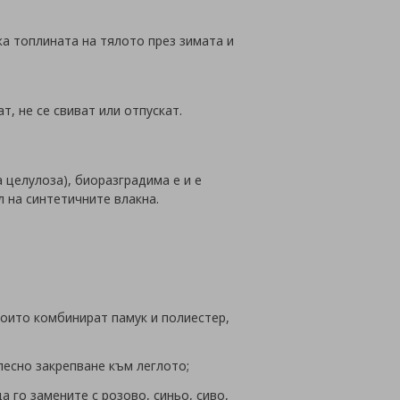
жа топлината на тялото през зимата и
т, не се свиват или отпускат.
 целулоза), биоразградима е и е
 на синтетичните влакна.
които комбинират памук и полиестер,
лесно закрепване към леглото;
 го замените с розово, синьо, сиво,