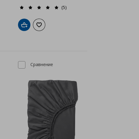
(5)
а с любими
Добави в кошницата
Добави към списъка с любими
Сравнение