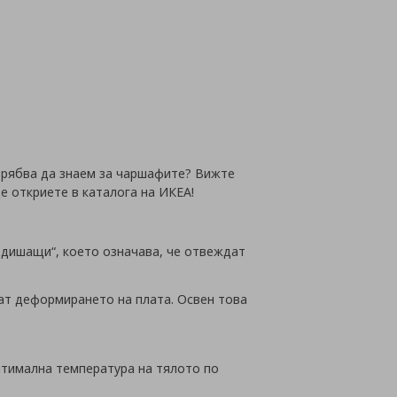
йн
 трябва да знаем за чаршафите? Вижте
е откриете в каталога на ИКЕА!
„дишащи“, което означава, че отвеждат
ват деформирането на плата. Освен това
птимална температура на тялото по