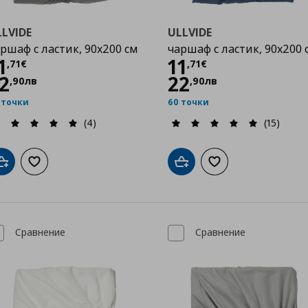
LVIDE
ULLVIDE
ршаф с ластик, 90x200 см
чаршаф с ластик, 90x200 
Цена
11,71 €
Цена
11,71 €
1
11
,
71
€
,
71
€
2
22
,
90
лв
,
90
лв
 точки
60 точки
(4)
(15)
Добави в кошницата
Добави към списъка с любими
Добави в кошницата
Добави към списък
Сравнение
Сравнение