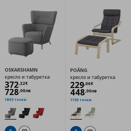
OSKARSHAMN
POÄNG
кресло и табуретка
кресло и табуретка
Цена
372,22 €
372
Цена
229,06 €
229
,
22
€
,
06
€
728
448
,
00
лв
,
00
лв
1865 точки
1150 точки