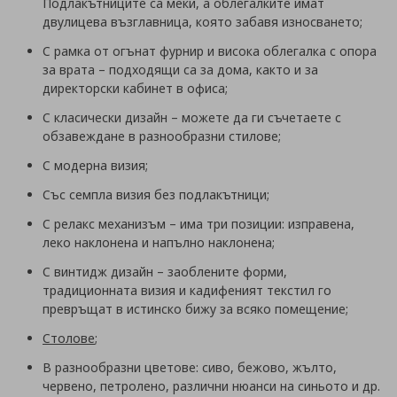
Подлакътниците са меки, а облегалките имат
двулицева възглавница, която забавя износването;
С рамка от огънат фурнир и висока облегалка с опора
за врата – подходящи са за дома, както и за
директорски кабинет в офиса;
С класически дизайн – можете да ги съчетаете с
обзавеждане в разнообразни стилове;
С модерна визия;
Със семпла визия без подлакътници;
С релакс механизъм – има три позиции: изправена,
леко наклонена и напълно наклонена;
С винтидж дизайн – заоблените форми,
традиционната визия и кадифеният текстил го
превръщат в истинско бижу за всяко помещение;
Столове
;
В разнообразни цветове: сиво, бежово, жълто,
червено, петролено, различни нюанси на синьото и др.