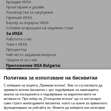
Брошури ИКЕА
Проектиране и дизайн
Ръководства за закупуване
Гаранции ИКЕА
Ваучер за подарък ИКЕА
Условия за връщане на закупени стоки
За ИКЕА
Работете с нас
Това е ИКЕА
Пресцентър
Най-често задавани въпроси
Свържете се с нас
Приложение IKEA Bulgaria:
Политика за използване на бисквитки
С избиране на опцията „Приемам всички“, Вие се съгласявате да
приемете всички бисквитки с цел подобряване на навигацията,
Последвайте ни:
анализ на посещенията и подобряване на маркетинговите ни
активности. При избор на „Отхвърлям всички“ ще се инсталират
Facebook
Twitter
Youtube
Pinterest
Instagram
само строго необходимитe бисквитки, които са нужни за правилното
функциониране на уебсайта ни. Можете да изберете кои категории