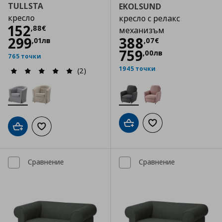
TULLSTA
EKOLSUND
кресло
кресло с релакс
Цена
152,88 €
152
,
88
€
механизъм
Цена
388,07 €
299
388
,
01
лв
,
07
€
759
,
00
лв
765 точки
1945 точки
(2)
Добави в кошницата
Добави към списъка
Добави в кошницата
Добави към списъка с любими
Сравнение
Сравнение