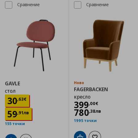
Сравнение
Сравнение
GAVLE
Ново
FAGERBACKEN
стол
кресло
Цена
30,63 €
30
,
63
€
Цена
399,00 €
399
,
00
€
780
59
,
38
лв
,
91
лв
1995 точки
155 точки