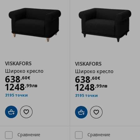
VISKAFORS
VISKAFORS
Широко кресло
Широко кресло
Цена
638,60 €
638
Цена
638,60 €
638
,
60
€
,
60
€
1248
1248
,
99
лв
,
99
лв
3195 точки
3195 точки
Добави в кошницата
Добави към списъка с любими
Добави в кошницата
Добави към списъка
Сравнение
Сравнение