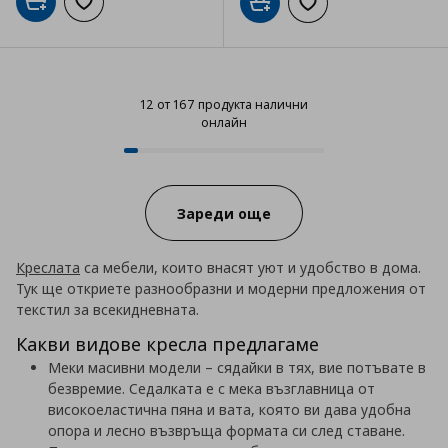
Добави в кошницата
Добави към списъка с любими
Добави в кошницата
Добави към списъка
12 от 167 продукта налични
онлайн
12 от 167 продукта налични онл
Progress:
Зареди още
Креслата
са мебели, които внасят уют и удобство в дома.
Тук ще откриете разнообразни и модерни предложения от
текстил за всекидневната.
Какви видове кресла предлагаме
Меки масивни модели – сядайки в тях, вие потъвате в
безвремие. Седалката е с мека възглавница от
високоеластична пяна и вата, която ви дава удобна
опора и лесно възвръща формата си след ставане.