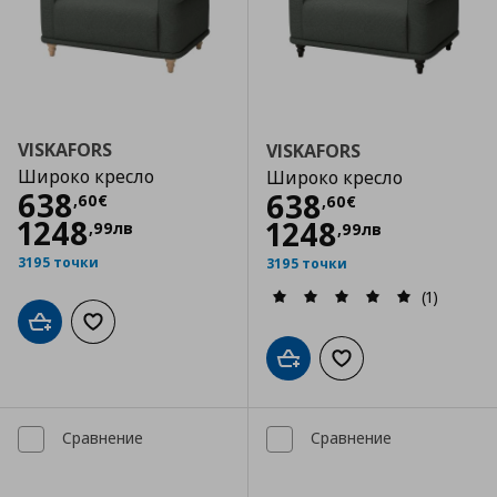
VISKAFORS
VISKAFORS
Широко кресло
Широко кресло
Цена
638,60 €
638
Цена
638,60 €
638
,
60
€
,
60
€
1248
1248
,
99
лв
,
99
лв
3195 точки
3195 точки
(1)
Добави в кошницата
Добави към списъка с любими
Добави в кошницата
Добави към списъка
Сравнение
Сравнение