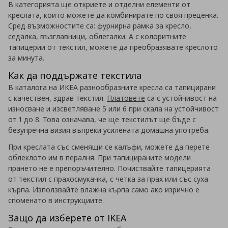
В категорията ще откриете и отделни елементи от
креслата, които можете да комбинирате по своя преценка.
Сред възможностите са: фурнирна рамка за кресло,
седалка, възглавници, облегалки. А с колоритните
тапицерии от текстил, можете да преобразявате креслото
за минута.
Как да поддържате текстила
В каталога на ИКЕА разнообразните кресла са тапицирани
с качествен, здрав текстил.
Платовете
са с устойчивост на
износване и изсветляване 5 или 6 при скала на устойчивост
от 1 до 8. Това означава, че ще текстилът ще бъде с
безупречна визия въпреки усилената домашна употреба.
При креслата със сменящи се калъфи, можете да перете
облеклото им в пералня. При тапицираните модели
прането не е препоръчително. Почиствайте тапицерията
от текстил с прахосмукачка, с четка за прах или със суха
кърпа. Използвайте влажна кърпа само ако изрично е
споменато в инструкциите.
Защо да изберете от IKEA