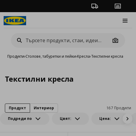
Проследяване на п
Магази
Burge
Camera
Продукти
›
Столове, табуретки и пейки
›
Кресла
›
Текстилни кресла
Текстилни кресла
Продукт
Интериор
167 Продукти
Подреди по
Цвят:
Цена: