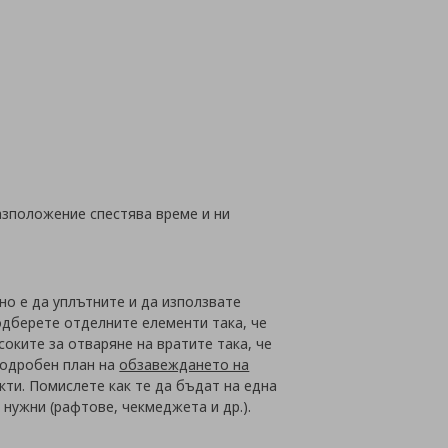
азположение спестява време и ни
но е да уплътните и да използвате
дберете отделните елементи така, че
ките за отваряне на вратите така, че
подробен план на
обзавеждането на
кти. Помислете как те да бъдат на една
нужни (рафтове, чекмеджета и др.).