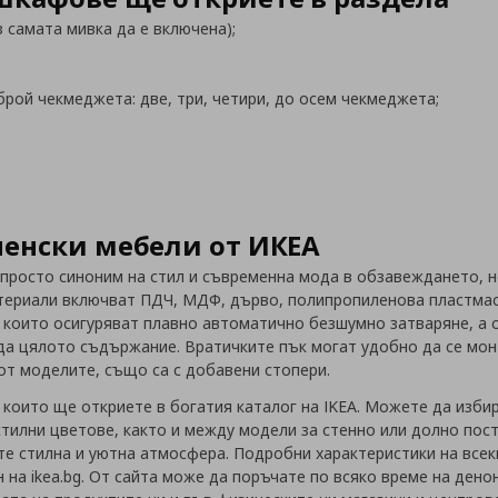
з самата мивка да е включена);
брой чекмеджета: две, три, четири, до осем чекмеджета;
ненски мебели от ИКЕА
просто синоним на стил и съвременна мода в обзавеждането, но
териали включват ПДЧ, МДФ, дърво, полипропиленова пластмас
 които осигуряват плавно автоматично безшумно затваряне, а 
еда цялото съдържание. Вратичките пък могат удобно да се мон
от моделите, също са с добавени стопери.
, които ще откриете в богатия каталог на IKEA. Можете да изби
 стилни цветове, както и между модели за стенно или долно пос
те стилна и уютна атмосфера. Подробни характеристики на всек
 на ikea.bg. От сайта може да поръчате по всяко време на ден