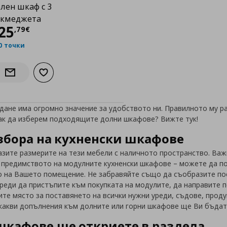
лен шкаф с 3
екмеджета
Цена
125,79 €
25
,
79
€
0 точки
Добави към списъка с любими
Информирай ме за наличност
дане има огромно значение за удобството ни. Правилното му р
Как да изберем подходящите долни шкафове? Вижте тук!
збора на кухненски шкафове
зите размерите на тези мебели с наличното пространство. Важ
 предимството на модулните кухненски шкафове – можете да по
 на Вашето помещение. Не забравяйте също да съобразите посо
преди да пристъпите към покупката на модулите, да направите 
ите място за поставянето на всички нужни уреди, съдове, проду
 какви допълнения към долните или горни шкафове ще Ви бъдат 
шкафове ще откриете в раздела