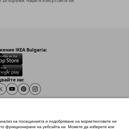
е за поръчки. Нашите консултанти Ви
ение IKEA Bulgaria:
вайте ни:
ook
Twitter
Youtube
Pinterest
Instagram
 анализ на посещенията и подобряване на маркетинговите ни
олзване на ikea.bg
ото функциониране на уебсайта ни. Можете да изберете кои