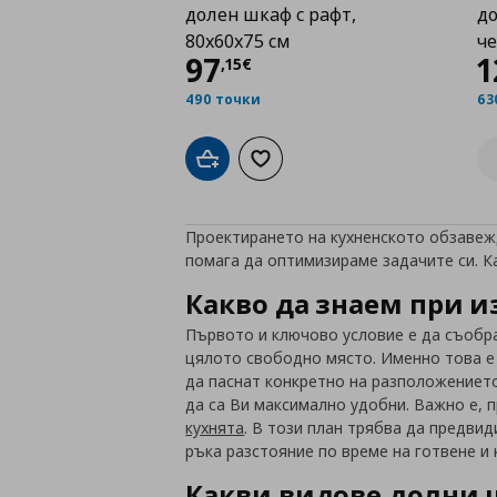
долен шкаф с рафт,
до
80x60x75 см
ч
Цена
97,15 €
97
1
,
15
€
490 точки
63
Добави в кошницата
Добави към списъка с любими
Проектирането на кухненското обзавеж
помага да оптимизираме задачите си. 
Какво да знаем при и
Първото и ключово условие е да съобра
цялото свободно място. Именно това е
да паснат конкретно на разположението
да са Ви максимално удобни. Важно е, 
кухнята
. В този план трябва да предвид
ръка разстояние по време на готвене и
Какви видове долни 