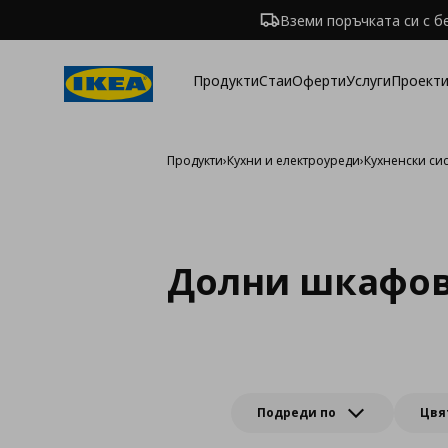
Вземи поръчката си с б
Продукти
Стаи
Оферти
Услуги
Проекти
Продукти
›
Кухни и електроуреди
›
Кухненски си
Долни шкафов
Подреди по
Цвя