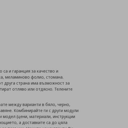
 са и гаранция за качество и
а, меламиново фолио, стомана.
от друга страна има възможност за
тират отляво или отдясно. Телените
рате между варианти в бяло, черно,
тавяне. Комбинирайте ги с други модули
и модел (цени, материали, инструкции
онощието, а доставките са до цяла