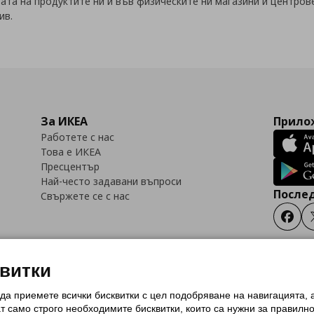
вата на продуктите ни и във физическите ни магазини и центров
ив.
За ИКЕА
Прилож
Работете с нас
Това е ИКЕА
Пресцентър
Най-често задавани въпроси
Послед
Свържете се с нас
Faceb
квитки
 да приемете всички бисквитки с цел подобряване на навигацията,
тки (Cookies)
Избор на настройки за използване на бисквитки
Условия за п
ат само строго необходимитe бисквитки, които са нужни за правилн