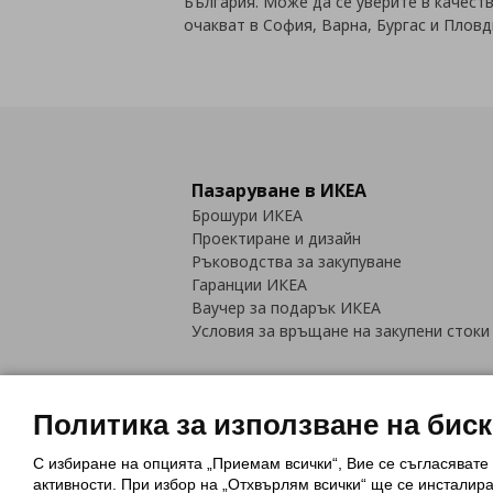
България. Може да се уверите в качест
очакват в София, Варна, Бургас и Пловд
Пазаруване в ИКЕА
Брошури ИКЕА
Проектиране и дизайн
Ръководства за закупуване
Гаранции ИКЕА
Ваучер за подарък ИКЕА
Условия за връщане на закупени стоки
Политика за използване на бис
С избиране на опцията „Приемам всички“, Вие се съгласявате
Политика за използване на бискви
активности. При избор на „Отхвърлям всички“ ще се инсталир