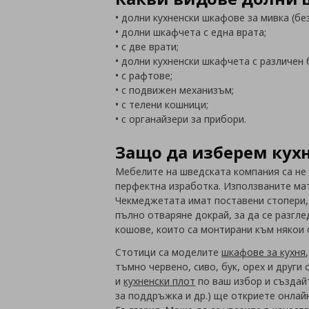
• долни кухненски шкафове за мивка (бе
• долни шкафчета с една врата;
• с две врати;
• долни кухненски шкафчета с различен 
• с рафтове;
• с подвижен механизъм;
• с телени кошници;
• с органайзери за прибори.
Защо да изберем кух
Мебелите на шведската компания са не 
перфектна изработка. Използваните ма
Чекмеджетата имат поставени стопери,
пълно отваряне докрай, за да се разгл
кошове, които са монтирани към някои 
Стотици са моделите
шкафове за кухня
тъмно червено, сиво, бук, орех и други
и
кухненски плот
по ваш избор и създай
за поддръжка и др.) ще откриете онлайн