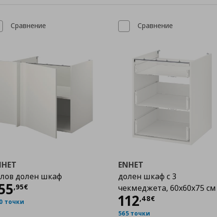
Сравнение
Сравнение
NHET
ENHET
лов долен шкаф
долен шкаф с 3
Цена
155,95 €
55
,
95
€
чекмеджета, 60x60x75 см
Цена
112,48 €
112
,
48
€
0 точки
565 точки