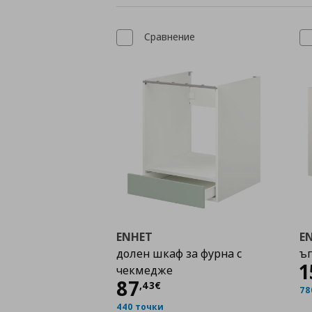
Сравнение
ENHET
E
долен шкаф за фурна с
ъг
1
чекмедже
Цена
87,43 €
87
,
43
€
78
440 точки