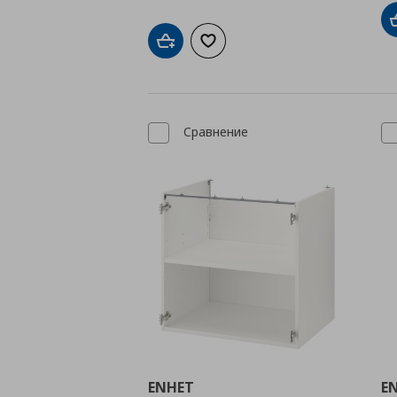
Добави в кошницата
Добави към списъка с любими
Сравнение
ENHET
E