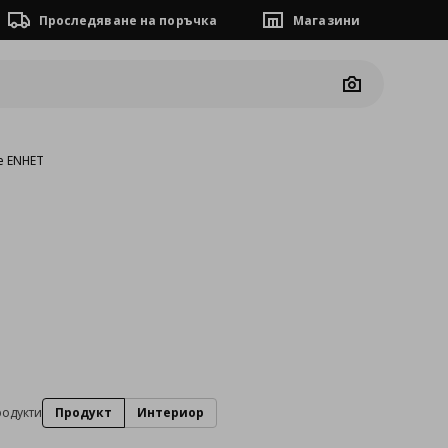
Проследяване на поръчка
Магазини
Camera
е ENHET
родукти
Продукт
Интериор