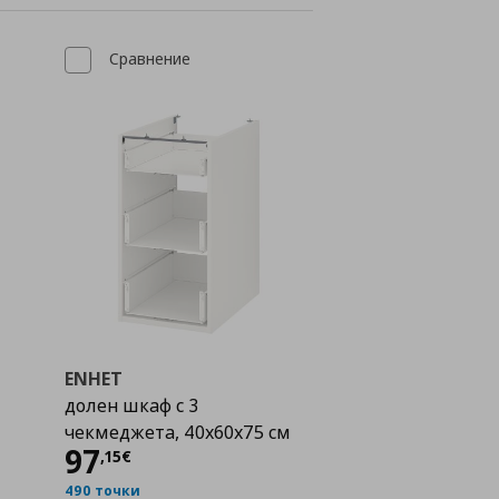
Сравнение
ENHET
долен шкаф с 3
чекмеджета, 40x60x75 см
Цена
97,15 €
97
,
15
€
490 точки