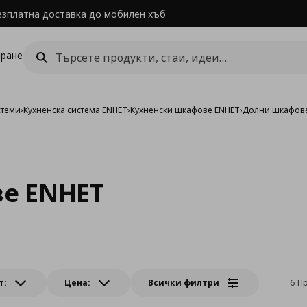
езплатна доставка до мобилен хъб
ране
стеми
›
Кухненска система ENHET
›
Кухненски шкафове ENHET
›
Долни шкафов
е ENHET
т:
Цена:
Всички филтри
6 П