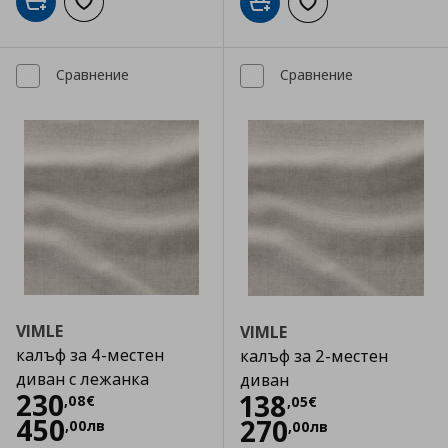
Добави в кошницата
Добави към списъка с любими
Добави в кошницата
Добави към списъка
Сравнение
Сравнение
VIMLE
VIMLE
калъф за 4-местен
калъф за 2-местен
диван с лежанка
диван
Цена
230,08 €
230
Цена
138,05 €
138
,
08
€
,
05
€
450
270
,
00
лв
,
00
лв