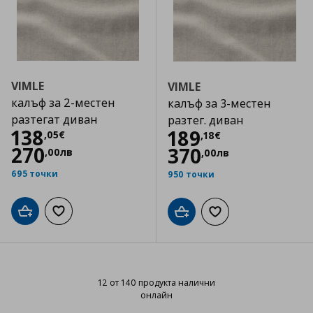
VIMLE
VIMLE
калъф за 2-местен
калъф за 3-местен
разтегат диван
разтег. диван
Цена
138,05 €
138
Цена
189,18 €
189
,
05
€
,
18
€
270
370
,
00
лв
,
00
лв
695 точки
950 точки
Добави в кошницата
Добави към списъка с любими
Добави в кошницата
Добави към списъка
12 от 140 продукта налични
онлайн
12 от 140 продукта налични онл