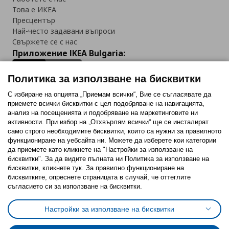
Това е ИКЕА
Пресцентър
Най-често задавани въпроси
Свържете се с нас
Приложение IKEA Bulgaria:
Политика за използване на бисквитки
С избиране на опцията „Приемам всички“, Вие се съгласявате да
приемете всички бисквитки с цел подобряване на навигацията,
Последвайте ни:
анализ на посещенията и подобряване на маркетинговите ни
активности. При избор на „Отхвърлям всички“ ще се инсталират
Facebook
Twitter
Youtube
Pinterest
Instagram
само строго необходимитe бисквитки, които са нужни за правилното
функциониране на уебсайта ни. Можете да изберете кои категории
да приемете като кликнете на "Настройки за използване на
бисквитки". За да видите пълната ни Политика за използване на
бисквитки, кликнете тук. За правилно функциониране на
бисквитките, опреснете страницата в случай, че оттеглите
съгласието си за използване на бисквитки.
Политика за използване на бисквитки (Cookies)
Избор на настройки за използване на бисквитки
Настройки за използване на бисквитки
Условия за ползване на ikea.bg
Обща политика за личните данни
Политика за защита на личните данни на ikea.bg