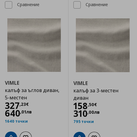
Сравнение
Сравнение
VIMLE
VIMLE
калъф за ъглов диван,
калъф за 3-местен
5-местен
диван
Цена
327,23 €
327
Цена
158,50 €
158
,
23
€
,
50
€
640
310
,
01
лв
,
00
лв
1640 точки
795 точки