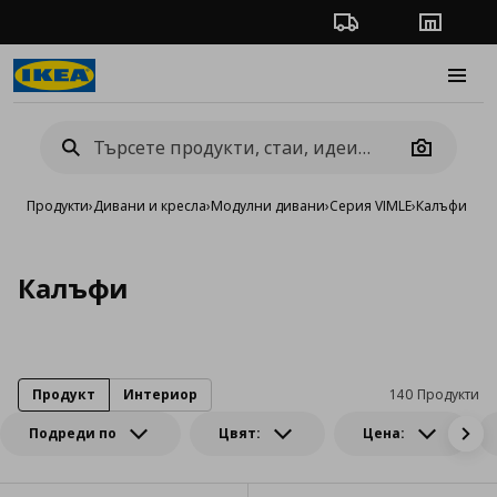
Проследяване на п
Магази
Burge
Camera
Продукти
›
Дивани и кресла
›
Модулни дивани
›
Серия VIMLE
›
Калъфи
Калъфи
Продукт
Интериор
140 Продукти
Подреди по
Цвят:
Цена: