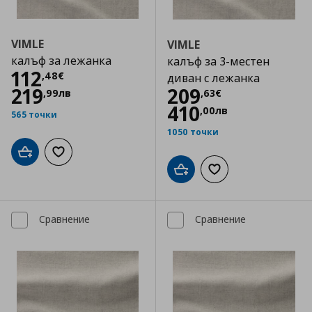
VIMLE
VIMLE
калъф за лежанка
калъф за 3-местен
Цена
112,48 €
112
,
48
€
диван с лежанка
Цена
209,63 €
219
209
,
99
лв
,
63
€
410
,
00
лв
565 точки
1050 точки
Добави в кошницата
Добави към списъка с любими
Добави в кошницата
Добави към списъка
Сравнение
Сравнение