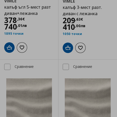
VIMLE
VIMLE
калъф ъгл 5-мест разт
калъф 3-мест разт.
диван+лежанка
диван с лежанка
Цена
378,36 €
378
Цена
209,63 €
209
,
36
€
,
63
€
740
410
,
01
лв
,
00
лв
1895 точки
1050 точки
Добави в кошницата
Добави към списъка с любими
Добави в кошницата
Добави към списъка
Сравнение
Сравнение