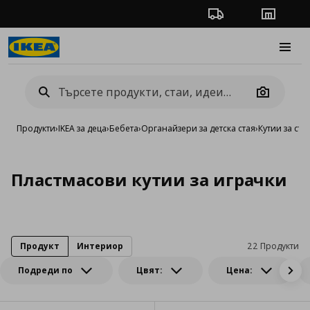
Проследяване на п
Магази
Burge
Camera
Продукти
›
IKEA за деца
›
Бебета
›
Органайзери за детска стая
›
Кутии за съ
Пластмасови кутии за играчки
Продукт
Интериор
22 Продукти
Подреди по
Цвят:
Цена: