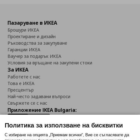
Пазаруване в ИКЕА
Брошури ИКЕА
Проектиране и дизайн
Ръководства за закупуване
Гаранции ИКЕА
Ваучер за подарък ИКЕА
Условия за връщане на закупени стоки
За ИКЕА
Работете с нас
Това е ИКЕА
Пресцентър
Най-често задавани въпроси
Свържете се с нас
Приложение IKEA Bulgaria:
Политика за използване на бисквитки
С избиране на опцията „Приемам всички“, Вие се съгласявате да