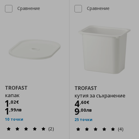
Сравнение
Сравнение
TROFAST
TROFAST
капак
кутия за съхранение
Цена
1,02 €
1
Цена
4,60 €
4
,
02
€
,
60
€
1
9
,
99
лв
,
00
лв
10 точки
25 точки
(2)
(4)