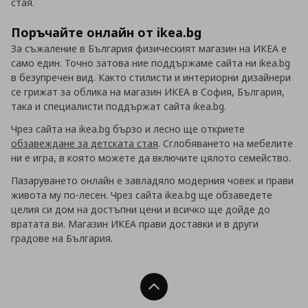
стая.
Поръчайте онлайн от ikea.bg
За съжаление в България физическият магазин на ИКЕА е
само един. Точно затова ние поддържаме сайта ни ikea.bg
в безупречен вид. Както стилисти и интериорни дизайнери
се грижат за облика на магазин ИКЕА в София, България,
така и специалисти поддържат сайта ikea.bg.
Чрез сайта на ikea.bg бързо и лесно ще откриете
обзавеждане за детската стая
. Сглобяването на мебелите
ни е игра, в която можете да включите цялото семейство.
Пазаруването онлайн е завладяло модерния човек и прави
живота му по-лесен. Чрез сайта ikea.bg ще обзаведете
целия си дом на достъпни цени и всичко ще дойде до
вратата ви. Магазин ИКЕА прави доставки и в други
градове на България.
Нагоре