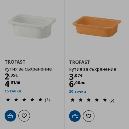
TROFAST
TROFAST
кутия за съхранение
кутия за съхранение
Цена
2,05 €
2
Цена
3,07 €
3
,
05
€
,
07
€
4
6
,
01
лв
,
00
лв
15 точки
20 точки
(3)
(5)
Добави в кошницата
Добави към списъка с любими
Добави в кошницата
Добави към списъка