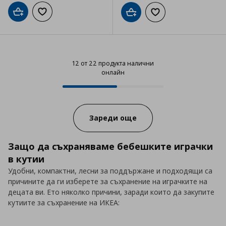
Добави в кошницата
Добави към списъка с любими
Добави в кошницата
Добави към списъка
12 от 22 продукта налични
онлайн
12 от 22 продукта налични онла
Progress:
Зареди още
Защо да съхраняваме бебешките играчки
в кутии
Удобни, компактни, лесни за поддържане и подходящи са
причините да ги изберете за съхранение на играчките на
децата ви. Ето няколко причини, заради които да закупите
кутиите за съхранение на ИКЕА: