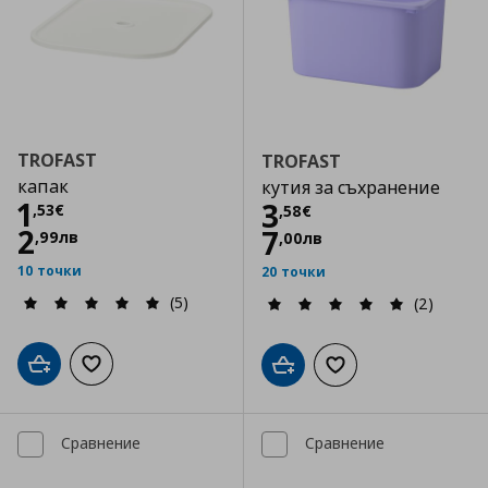
TROFAST
TROFAST
капак
кутия за съхранение
Цена
1,53 €
1
Цена
3,58 €
3
,
53
€
,
58
€
2
7
,
99
лв
,
00
лв
10 точки
20 точки
(5)
(2)
Добави в кошницата
Добави към списъка с любими
Добави в кошницата
Добави към списъка
Сравнение
Сравнение