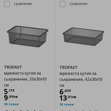
Сравнение
Сравнение
TROFAST
TROFAST
мрежеста кутия за
мрежеста кутия за
съхранение, 20x30x10
съхранение, 42x30x10
см
см
Цена
5,11 €
5
Цена
6,65 €
6
,
11
€
,
65
€
9
13
,
99
лв
,
01
лв
30 точки
35 точки