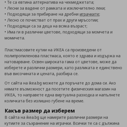
• Те са евтина алтернатива на чекмеджетата;
• Лесни за вадене от рамката и изключително леки;
• Подходящи за прибиране на дребни
играчките
;
• Лесно се почистват от прах и други мръсотии;
• Подходящи са за деца на всяка възраст;
• Има ги в различни цветове, подходящи за момчета и
момичета.
Пластмасовите кутии на ИКЕА са произведени от
полипропиленова пластмаса, която е здрава и издържа на
натоварване. Освен широката гама от цветове, може да
изберете и различни размери, като разликата е единствено
във височината и цената, разбира се.
От сайта на ikea.bg можете да поръчате до дома си. Ако
нямате възможност да посетите физическия магазин на
ИКЕА, то направете една виртуална разходка и напълнете
количката без излишно губене на време.
Какъв размер да изберем
В сайта на ikea.bg ще намерите различни размери на
кутиите за съхранение на играчки. Всички те са с дължина