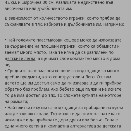
42 см. и широчина 30 см. Разликата е единствено във
височината или дълбочината им.
В зависимост от количеството играчки, които трябва да
съхранявате в тях, избирате и дълбочината им. Например:
• Най-големите пластмасови кошове може да използвате
за съхранение на плюшени играчки, които са обемисти и
заемат много място. Така те няма да са разпилени по
детските легла
, а ще имат свое компактно място в дома
ви;
• Средните пластмасови кошове са подходящи за много
дребни предмети, като конструктори и Лего. От там
детето ще им достъп само да ги изкарва и да ги прибира
обратно без проблем. Ако бебето още пълзи и не искате
то да има достъп до тях, то сложете кутията най-отгоре
на рамката;
• Най-плитките кутии са подходящи за прибиране на кукли
или детски аксесоари. Тях можете да ги използвате като
чекмедже и да прибирате дори дрехи или бельо. Това е
една много евтина и компактна алтернатива за детската