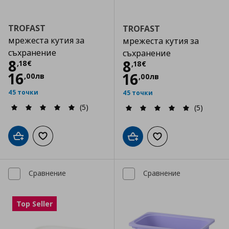
TROFAST
TROFAST
мрежеста кутия за
мрежеста кутия за
съхранение
съхранение
Цена
8,18 €
8
Цена
8,18 €
8
,
18
€
,
18
€
16
16
,
00
лв
,
00
лв
45 точки
45 точки
(5)
(5)
Добави в кошницата
Добави към списъка с любими
Добави в кошницата
Добави към списъка
Сравнение
Сравнение
Top Seller