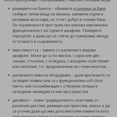
размерите на банята – обемните
етажерки за баня
събират лични вещи за хигиена, хавлиени кърпи и
резервни аксесоари, но стоят добре в големи бани.
По-ограниченото пространство изисква максимална
функционалност на горните шкафове. Размерите
определят и дали ще се стигне до компромис между
естетиката и съхранението;
вместимостта – зависи от различните видове
шкафове. Може да са по-високи, с една или две
секции, стъклени, с огледала, с вградено осветление
или конзолни, т.е. предназначени за стенен монтаж;
различните нива на оборудване – дали вратичките се
затварят плавно или са с функционални soft close
панти, или са комбинация с отворени полици и
затворени чекмеджета или пространства;
дизайнът – освен традиционното съчетание от
различни цветове, размери или принтове, важно е да
се уточни дали ще има допълнителни елементи като
електрически уреди за затопляне на помещението,