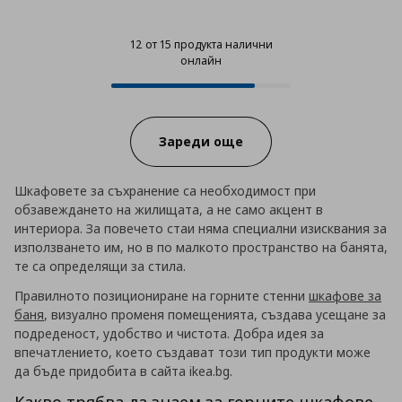
12 от 15 продукта налични
онлайн
12 от 15 продукта налични онла
Progress:
Зареди още
Шкафовете за съхранение са необходимост при
обзавеждането на жилищата, а не само акцент в
интериора. За повечето стаи няма специални изисквания за
използването им, но в по малкото пространство на банята,
те са определящи за стила.
Правилното позициониране на горните стенни
шкафове за
баня
, визуално променя помещенията, създава усещане за
подреденост, удобство и чистота. Добра идея за
впечатлението, което създават този тип продукти може
да бъде придобита в сайта ikea.bg.
Какво трябва да знаем за горните шкафове