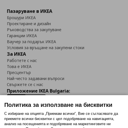
Пазаруване в ИКЕА
Брошури ИКЕА
Проектиране и дизайн
Ръководства за закупуване
Гаранции ИКЕА
Ваучер за подарък ИКЕА
Условия за връщане на закупени стоки
За ИКЕА
Работете с нас
Това е ИКЕА
Пресцентър
Най-често задавани въпроси
Свържете се с нас
Приложение IKEA Bulgaria:
Политика за използване на бисквитки
С избиране на опцията „Приемам всички“, Вие се съгласявате да
приемете всички бисквитки с цел подобряване на навигацията,
Последвайте ни:
анализ на посещенията и подобряване на маркетинговите ни