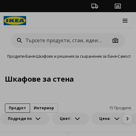
Проследяване на п
Магази
Burge
Camera
Продукти
›
Баня
›
Шкафове и решения за съхранение за баня
›
Самостоя
Шкафове за стена
Продукт
Интериор
15 Продукти
Подреди по
Цвят:
Цена: