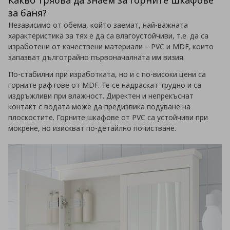
за баня?
Независимо от обема, който заемат, най-важната
характеристика за тях е да са влагоустойчиви, т.е. да са
изработени от качествени материали – PVC и MDF, които
запазват дълготрайно първоначалната им визия.
По-стабилни при изработката, но и с по-високи цени са
горните рафтове от MDF. Те се надраскат трудно и са
издръжливи при влажност. Директен и непрекъснат
контакт с водата може да предизвика подуване на
плоскостите. Горните шкафове от PVC са устойчиви при
мокрене, но изискват по-детайлно почистване.