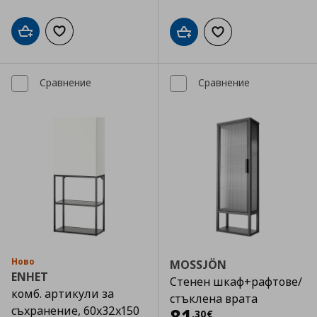
Добави в кошницата
Добави към списъка с любими
Добави в кошницата
Добави към списъка
Сравнение
Сравнение
Ново
MOSSJÖN
ENHET
Стенен шкаф+рафтове/
комб. артикули за
стъклена врата
съхранение, 60x32x150
Цена
81,30 €
,
30
€