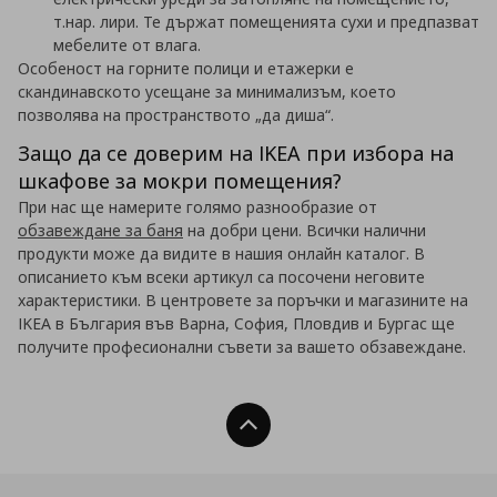
т.нар. лири. Те държат помещенията сухи и предпазват
мебелите от влага.
Особеност на горните полици и етажерки е
скандинавското усещане за минимализъм, което
позволява на пространството „да диша“.
Защо да се доверим на IKEA при избора на
шкафове за мокри помещения?
При нас ще намерите голямо разнообразие от
обзавеждане за баня
на добри цени. Всички налични
продукти може да видите в нашия онлайн каталог. В
описанието към всеки артикул са посочени неговите
характеристики. В центровете за поръчки и магазините на
IKEA в България във Варна, София, Пловдив и Бургас ще
получите професионални съвети за вашето обзавеждане.
Нагоре