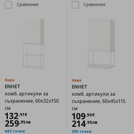
Сравнение
Сравнение
Ново
Ново
ENHET
ENHET
комб. артикули за
комб. артикули за
съхранение, 60x32x150
съхранение, 60x45x115
см
см
Цена
132,91 €
132
Цена
109,90 €
109
,
91
€
,
90
€
259
214
,
95
лв
,
95
лв
665 точки
550 точки