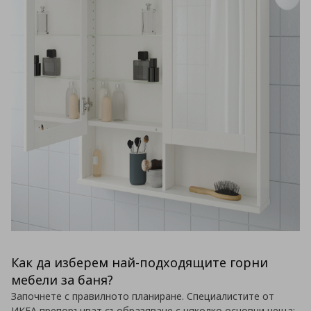
Как да изберем най-подходящите горни
мебели за баня?
Започнете с правилното планиране. Специалистите от
ИКЕА препоръчват съобразяване с няколко основни неща: