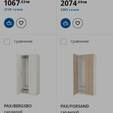
1067
2074
,
63
лв
,
69
лв
2730 точки
5305 точки
Добави в кошницата
Добави към списъка с любими
Добави в кошницата
Добави към списъка
Сравнение
Сравнение
PAX/BERGSBO
PAX/FORSAND
гардероб
гардероб