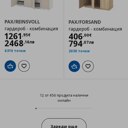
PAX/REINSVOLL
PAX/FORSAND
гардероб - комбинация
гардероб - комбинация
Цена
1261,95 €
1261
Цена
406,00 €
406
,
95
€
,
00
€
2468
794
,
16
лв
,
07
лв
6310 точки
2030 точки
Добави в кошницата
Добави към списъка с любими
Добави в кошницата
Добави към списъка
12 от 456 продукта налични
онлайн
12 от 456 продукта налични онл
Progress:
Зареди още