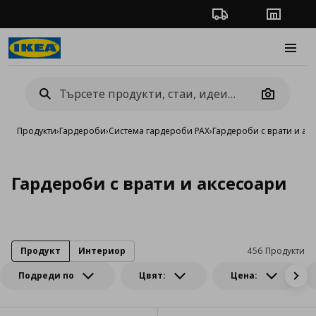
Проследяване на п
Магази
Burge
Camera
Продукти
›
Гардероби
›
Система гардероби PAX
›
Гардероби с врати и ак
Гардероби с врати и аксесоари
Продукт
Интериор
456 Продукти
Подреди по
Цвят:
Цена: