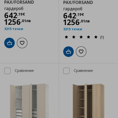
PAX/FORSAND
PAX/FORSAND
гардероб
гардероб
Цена
642,19 €
642
Цена
642,19 €
642
,
19
€
,
19
€
1256
1256
,
01
лв
,
01
лв
3215 точки
3215 точки
(1)
Добави в кошницата
Добави към списъка с любими
Добави в кошницата
Добави към списъка
Сравнение
Сравнение