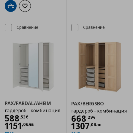
Добави в кошницата
Добави към списъка с любими
Сравнение
Сравнение
PAX/FARDAL/AHEIM
PAX/BERGSBO
гардероб - комбинация
гардероб - комбинация
Цена
588,53 €
588
Цена
668,29 €
668
,
53
€
,
29
€
1151
1307
,
06
лв
,
06
лв