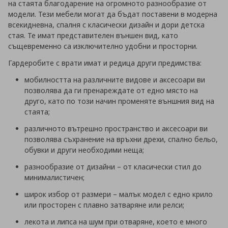
на стаята благодарение на огромното разнообразие от
модели. Тези мебели могат да бъдат поставени в модерна
всекидневна, спалня с класически дизайн и дори детска
стая. Те имат представителен външен вид, като
същевременно са изключително удобни и просторни.
Гардеробите с врати имат и редица други предимства:
мобилността на различните видове и аксесоари ви
позволява да ги пренареждате от едно място на
друго, като по този начин променяте външния вид на
стаята;
различното вътрешно пространство и аксесоари ви
позволява съхранение на връхни дрехи, спално бельо,
обувки и други необходими неща;
разнообразие от дизайни – от класически стил до
минималистичен;
широк избор от размери – малък модел с едно крило
или просторен с плавно затваряне или релси;
лекота и липса на шум при отваряне, което е много