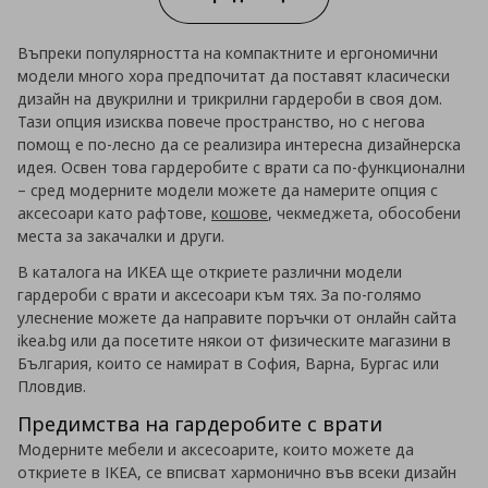
Въпреки популярността на компактните и ергономични
модели много хора предпочитат да поставят класически
дизайн на двукрилни и трикрилни гардероби в своя дом.
Тази опция изисква повече пространство, но с негова
помощ е по-лесно да се реализира интересна дизайнерска
идея. Освен това гардеробите с врати са по-функционални
– сред модерните модели можете да намерите опция с
аксесоари като рафтове,
кошове
, чекмеджета, обособени
места за закачалки и други.
В каталога на ИКЕА ще откриете различни модели
гардероби с врати и аксесоари към тях. За по-голямо
улеснение можете да направите поръчки от онлайн сайта
ikea.bg или да посетите някои от физическите магазини в
България, които се намират в София, Варна, Бургас или
Пловдив.
Предимства на гардеробите с врати
Модерните мебели и аксесоарите, които можете да
откриете в IKEA, се вписват хармонично във всеки дизайн