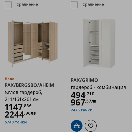
Сравнение
Сравнение
Ново
PAX/GRIMO
PAX/BERGSBO/AHEIM
гардероб - комбинация
ъглов гардероб,
Цена
494,71 €
494
,
71
€
211/161x201 см
967
,
57
лв
Цена
1147,83 €
1147
,
83
€
2475 точки
2244
,
96
лв
5740 точки
Добави в кошницата
Добави към списъка