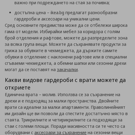
важно при подреждането на стая за почивка;
достъпна цена – ikea.bg предлагат разнообразни
гардероби и аксесоари на уникални цени.
Сред основните предимства може да се отбележи широка
гама от модели. Избирайки мебел за коридора с голям
брой отделения и рафтове, можете да разпределите зона
за всяка група вещи. Можете да съхранявате продукти за
грижа за обувките в чекмеджета, да държите самите
обувки в отделение с наклонени рафтове или в специални
сгъваеми чекмеджета, а обемни шапки или сезонни дрехи
могат да се поставят на
закачалки
.
Какви видове гардероби с врати можете да
откриете
Единична врата – молив. Използва се за съхранение на
дрехи и е подходящ за малки пространства. Двойните
врати са идеални за малки апартаменти. Праволинейният
им дизайн ще ви позволи да спестите достатъчно място в
стаята. Трикрилните и четирикрилните са подходящи за
стаи с големи площи. Поради масивността си те често са
оборудвани с
аксесоари за съхранение
на сезонни вещи