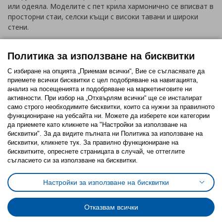
или одеяла. Моделите с пет крила хармонично се вписват в
просторни стаи, селски къщи с високи тавани и широки
стени.
Политика за използване на бисквитки
Нагоре
С избиране на опцията „Приемам всички“, Вие се съгласявате да
приемете всички бисквитки с цел подобряване на навигацията,
анализ на посещенията и подобряване на маркетинговите ни
активности. При избор на „Отхвърлям всички“ ще се инсталират
само строго необходимитe бисквитки, които са нужни за правилното
Приложение IKEA Bulgaria:
функциониране на уебсайта ни. Можете да изберете кои категории
да приемете като кликнете на "Настройки за използване на
бисквитки". За да видите пълната ни Политика за използване на
бисквитки, кликнете тук. За правилно функциониране на
бисквитките, опреснете страницата в случай, че оттеглите
съгласието си за използване на бисквитки.
Последвайте ни:
Настройки за използване на бисквитки
Отказвам всички