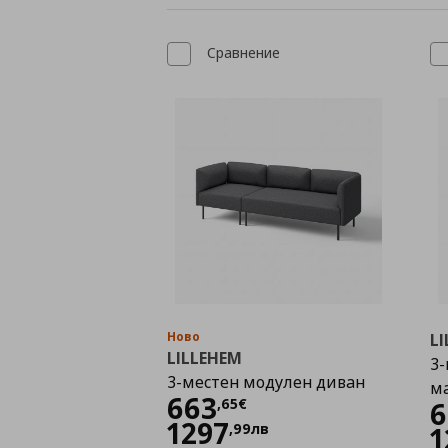
Сравнение
Ново
L
LILLEHEM
3-
3-местен модулен диван
м
Цена
663,65 €
663
,
65
€
6
1297
,
99
лв
1