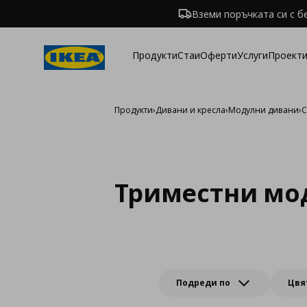
Вземи поръчката си с б
Продукти
Стаи
Оферти
Услуги
Проекти
Продукти
›
Дивани и кресла
›
Модулни дивани
›
С
Триместни мо
Подреди по
Цвя