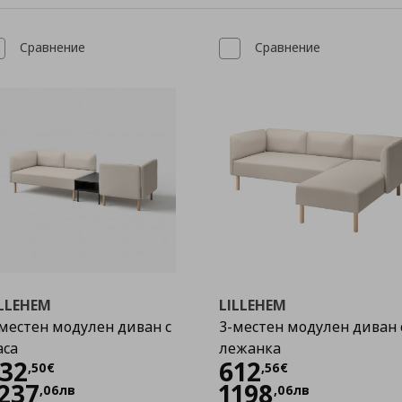
Сравнение
Сравнение
ILLEHEM
LILLEHEM
местен модулен диван с
3-местен модулен диван 
аса
лежанка
Цена
632,50 €
Цена
612,56 €
32
612
,
50
€
,
56
€
237
1198
,
06
лв
,
06
лв