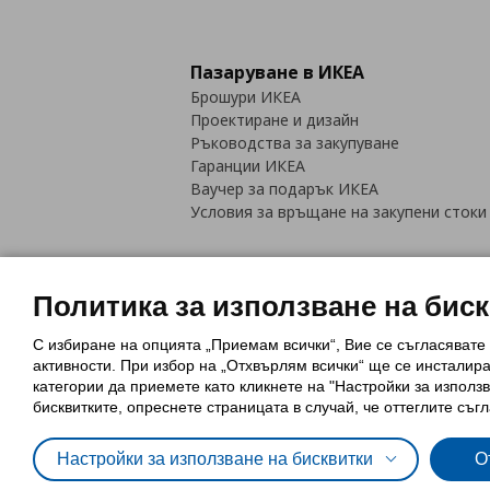
Пазаруване в ИКЕА
Брошури ИКЕА
Проектиране и дизайн
Ръководства за закупуване
Гаранции ИКЕА
Ваучер за подарък ИКЕА
Условия за връщане на закупени стоки
Политика за използване на бис
С избиране на опцията „Приемам всички“, Вие се съгласявате
Политика за използване на бискви
активности. При избор на „Отхвърлям всички“ ще се инсталир
Обща политика за личните данни
категории да приемете като кликнете на "Настройки за използв
Политика за защита на лични данн
бисквитките, опреснете страницата в случай, че оттеглите съгл
Настройки за използване на бисквитки
О