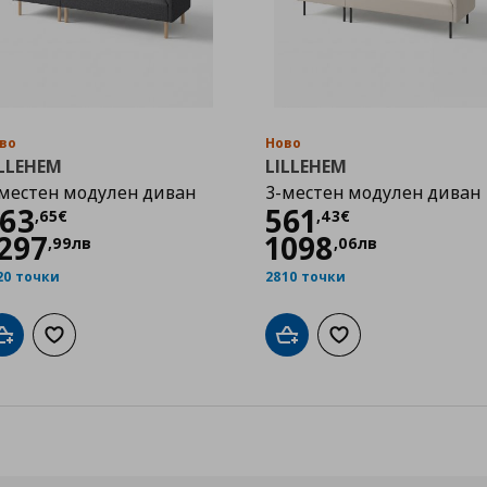
во
Ново
ILLEHEM
LILLEHEM
местен модулен диван
3-местен модулен диван
Цена
663,65 €
Цена
561,43 €
63
561
,
65
€
,
43
€
297
1098
,
99
лв
,
06
лв
20 точки
2810 точки
Добави в кошницата
Добави към списъка с любими
Добави в кошницата
Добави към списък