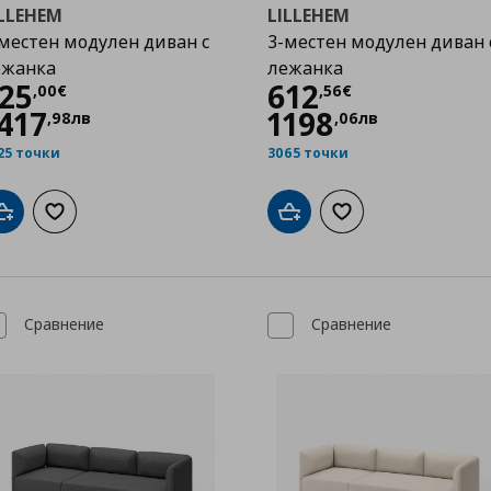
ILLEHEM
LILLEHEM
местен модулен диван с
3-местен модулен диван 
ежанка
лежанка
Цена
725,00 €
Цена
612,56 €
25
612
,
00
€
,
56
€
417
1198
,
98
лв
,
06
лв
25 точки
3065 точки
Добави в кошницата
Добави към списъка с любими
Добави в кошницата
Добави към списък
Сравнение
Сравнение