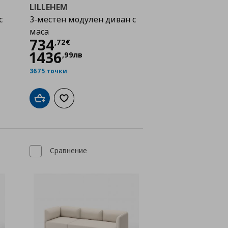
LILLEHEM
с
3-местен модулен диван с
маса
Цена
734,72 €
734
,
72
€
1436
,
99
лв
3675 точки
а с любими
Добави в кошницата
Добави към списъка с любими
Сравнение