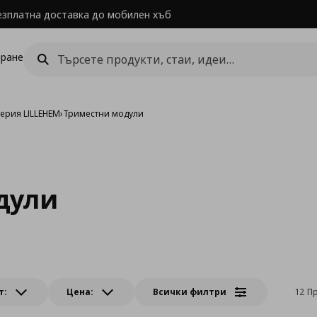
езплатна доставка до мобилен хъб
ране
ерия LILLEHEM
›
Триместни модули
дули
т:
Цена:
Всички филтри
12 П