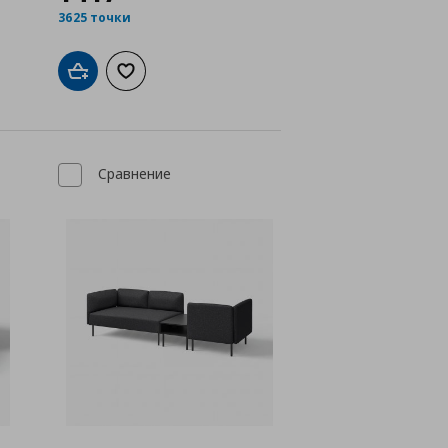
3625 точки
а с любими
Добави в кошницата
Добави към списъка с любими
Сравнение