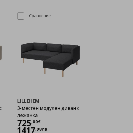
Сравнение
LILLEHEM
с
3-местен модулен диван с
лежанка
Цена
725,00 €
725
,
00
€
1417
,
98
лв