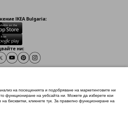
ение IKEA Bulgaria:
вайте ни:
ook
Twitter
Youtube
Pinterest
Instagram
 анализ на посещенията и подобряване на маркетинговите ни
олзване на ikea.bg
ото функциониране на уебсайта ни. Можете да изберете кои
 IKEA Family
е на бисквитки, кликнете тук. За правилно функциониране на