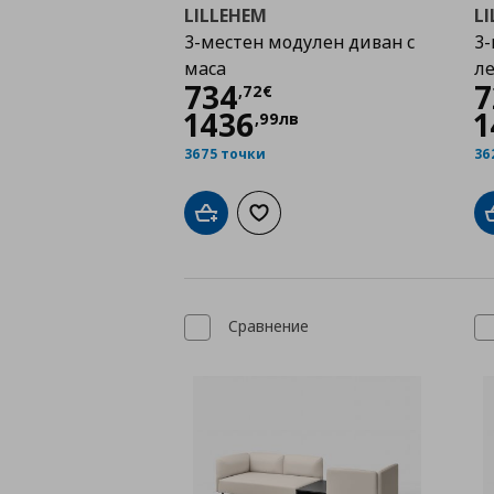
LILLEHEM
L
3-местен модулен диван с
3-
маса
л
Цена
734,72 €
734
7
,
72
€
1436
1
,
99
лв
3675 точки
36
Добави в кошницата
Добави към списъка с любими
Сравнение