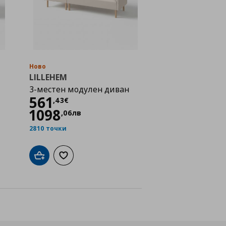
Ново
LILLEHEM
3-местен модулен диван
Цена
561,43 €
561
,
43
€
1098
,
06
лв
2810 точки
а с любими
Добави в кошницата
Добави към списъка с любими