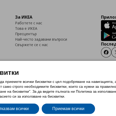
За ИКЕА
Прилож
Работете с нас
Това е ИКЕА
Пресцентър
Най-често задавани въпроси
Послед
Свържете се с нас
Faceb
квитки
 да приемете всички бисквитки с цел подобряване на навигацията,
тки (Cookies)
Избор на настройки за използване на бисквитки
Условия за п
ат само строго необходимитe бисквитки, които са нужни за правилн
Политика за защита на личните данни на ikea.bg
Общи условия на програма
ане на бисквитки". За да видите пълната ни Политика за използван
и на програма IKEA Family
асието си за използване на бисквитки.
тказвам всички
Приемам всички