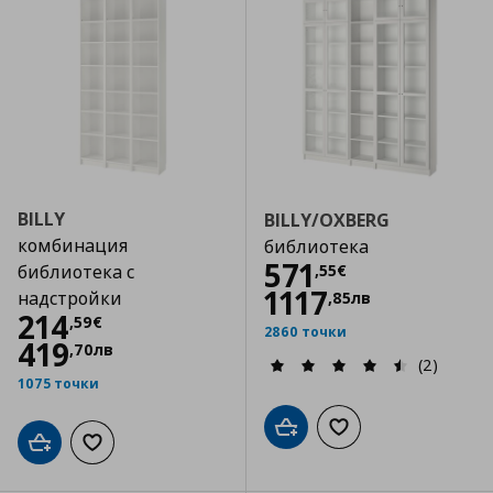
BILLY
BILLY/OXBERG
комбинация
библиотека
Цена
571,55 €
571
,
55
€
библиотека с
1117
надстройки
,
85
лв
Цена
214,59 €
214
,
59
€
2860 точки
419
,
70
лв
(2)
1075 точки
Добави в кошницата
Добави към списъка
Добави в кошницата
Добави към списъка с любими