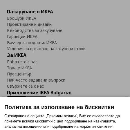
Пазаруване в ИКЕА
Брошури ИКЕА
Проектиране и дизайн
Ръководства за закупуване
Гаранции ИКЕА
Ваучер за подарък ИКЕА
Условия за връщане на закупени стоки
За ИКЕА
Работете с нас
Това е ИКЕА
Пресцентър
Най-често задавани въпроси
Свържете се с нас
Приложение IKEA Bulgaria:
Политика за използване на бисквитки
С избиране на опцията „Приемам всички“, Вие се съгласявате да
приемете всички бисквитки с цел подобряване на навигацията,
Последвайте ни:
анализ на посещенията и подобряване на маркетинговите ни