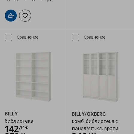
Добави в кошницата
Добави към списъка с любими
Сравнение
Сравнение
BILLY
BILLY/OXBERG
библиотека
комб. библиотека с
Цена
142,14 €
142
,
14
€
панел/стъкл. врати