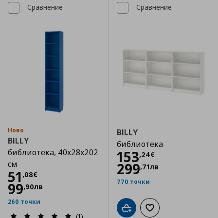
Сравнение
Сравнение
Ново
BILLY
BILLY
библиотека
библиотека, 40x28x202
Цена
153,24 €
153
,
24
€
см
299
,
71
лв
Цена
51,08 €
51
,
08
€
770 точки
99
,
90
лв
260 точки
Добави в кошницата
Добави към списъка
(1)