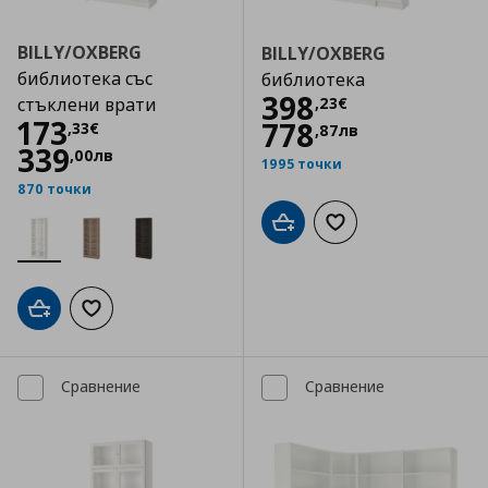
BILLY/OXBERG
BILLY/OXBERG
библиотека със
библиотека
Цена
398,23 €
398
,
23
€
стъклени врати
Цена
173,33 €
173
778
,
33
€
,
87
лв
339
,
00
лв
1995 точки
870 точки
Добави в кошницата
Добави към списъка
Добави в кошницата
Добави към списъка с любими
Сравнение
Сравнение