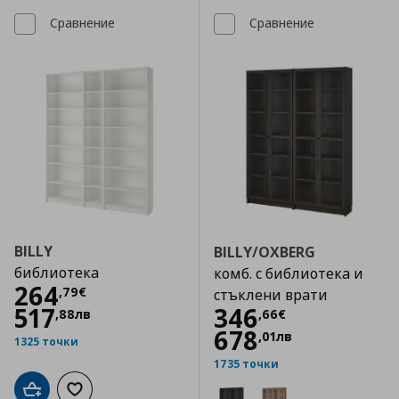
Сравнение
Сравнение
BILLY
BILLY/OXBERG
библиотека
комб. с библиотека и
Цена
264,79 €
264
,
79
€
стъклени врати
Цена
346,66 €
517
346
,
88
лв
,
66
€
678
,
01
лв
1325 точки
1735 точки
Добави в кошницата
Добави към списъка с любими