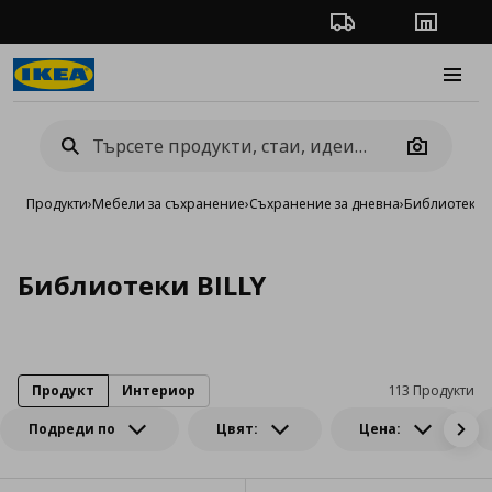
Проследяване на п
Магази
Burge
Camera
Продукти
›
Мебели за съхранение
›
Съхранение за дневна
›
Библиотеки 
Библиотеки BILLY
Продукт
Интериор
113 Продукти
Подреди по
Цвят:
Цена: