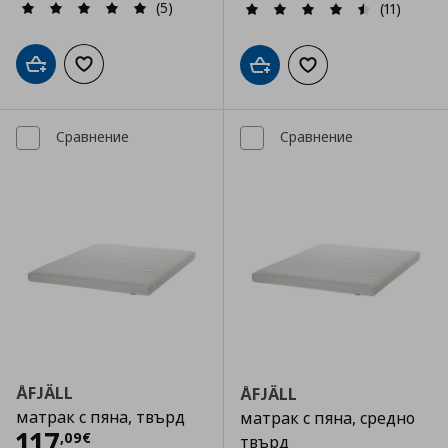
(5)
(11)
Добави в кошницата
Добави към списъка с любими
Добави в кошницата
Добави към списъка
Сравнение
Сравнение
ÅFJÄLL
ÅFJÄLL
матрак с пяна, твърд
матрак с пяна, средно
Цена
117,09 €
117
,
09
€
твърд