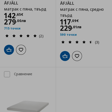
ÅFJÄLL
ÅFJÄLL
матрак с пяна, твърд
матрак с пяна, средно
Цена
142,65 €
142
,
65
€
твърд
Цена
117,09 €
279
117
,
00
лв
,
09
€
229
,
01
лв
715 точки
590 точки
(2)
(3)
Добави в кошницата
Добави към списъка с любими
Добави в кошницата
Добави към списъка
Сравнение