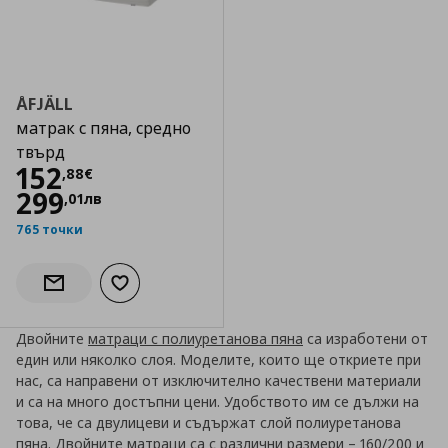
ÅFJÄLL
матрак с пяна, средно
твърд
Цена
152,88 €
152
,
88
€
299
,
01
лв
765 точки
Добави към списъка с любими
Информирай ме за наличност
Двойните
матраци с полиуретанова пяна
са изработени от
един или няколко слоя. Моделите, които ще откриете при
нас, са направени от изключително качествени материали
и са на много достъпни цени. Удобството им се дължи на
това, че са двулицеви и съдържат слой полиуретанова
пяна. Двойните матраци са с различни размери – 160/200 и