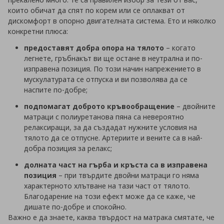
които обичат да спят по корем или се оплакват от
дискомфорт в опорно двигателната система. Ето и няколко
конкретни плюса:
предоставят добра опора на тялото
– когато
легнете, гръбнакът ви ще остане в неутрална и по-
изправена позиция. По този начин напрежението в
мускулатурата се отпуска и ви позволява да се
наспите по-добре;
подпомагат доброто кръвообращение
– двойните
матраци с полиуретанова пяна са невероятно
релаксиращи, за да създадат нужните условия на
тялото да се отпусне. Артериите и вените са в най-
добра позиция за релакс;
долната част на гърба и кръста са в изправена
позиция
– при твърдите двойни матраци го няма
характерното хлътване на тази част от тялото.
Благодарение на този ефект може да се каже, че
дишате по-добре и спокойно.
Важно е да знаете, каква твърдост на матрака смятате, че