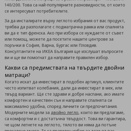
140/200. Това са най-популярните разновидности, от които
се интересуват потребителите.
За да инсталирате върху леглото избрания от вас продукт,
трябва да разполагате с подматрачна рамка или спалнята
ви да е тип френска. Ако при избора се нуждаете от съвет
или помощ, можете да посетите нашите центрове за
поръчки в София, Варна, Бургас или Пловдив.
Консултантите на ИКЕА България ще изслушат въпросите
ви и ще ви помогнат да направите правилен избор.
Какви са предимствата на твърдите двойни
матраци?
Когато искат да инвестират в подобен артикул, клиентите
често изпитват колебания, дали да инвестират в мек, или
твърд вариант. Ще сте здрави и добре наспани, ако имате
комфортен и качествен сън и направите спалнята си
максимално удобна, според личните си предпочитания.
Модерните модели за
двойно легло
, които ви предлагаме,
са комфортни и с достатъчна твърдост. Това ви гарантира,
че щом легнете на леглото, тялото ви няма да потъне
прекалено много. Те са правилен избор за тези от вас,