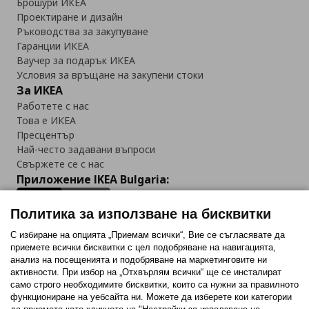
Брошури ИКЕА
Проектиране и дизайн
Ръководства за закупуване
Гаранции ИКЕА
Ваучер за подарък ИКЕА
Условия за връщане на закупени стоки
За ИКЕА
Работете с нас
Това е ИКЕА
Пресцентър
Най-често задавани въпроси
Свържете се с нас
Приложение IKEA Bulgaria:
Политика за използване на бисквитки
С избиране на опцията „Приемам всички“, Вие се съгласявате да
приемете всички бисквитки с цел подобряване на навигацията,
Последвайте ни:
анализ на посещенията и подобряване на маркетинговите ни
активности. При избор на „Отхвърлям всички“ ще се инсталират
Facebook
Twitter
Youtube
Pinterest
Instagram
само строго необходимитe бисквитки, които са нужни за правилното
функциониране на уебсайта ни. Можете да изберете кои категории