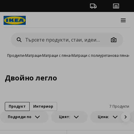
Проследяване на п
Магази
Burge
Camera
Продукти
›
Матраци
›
Матраци с пяна
›
Матраци с полиуретанова пяна
›
Дв
Двойно легло
Продукт
Интериор
7 Продукти
Подреди по
Цвят:
Цена: