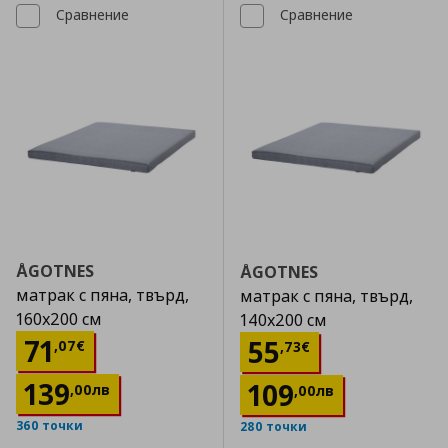
Сравнение
Сравнение
ÅGOTNES
ÅGOTNES
матрак с пяна, твърд,
матрак с пяна, твърд,
160x200 см
140x200 см
Цена
71,07 €
71
Цена
55,73 €
55
,
07
€
,
73
€
139
109
,
00
лв
,
00
лв
360 точки
280 точки