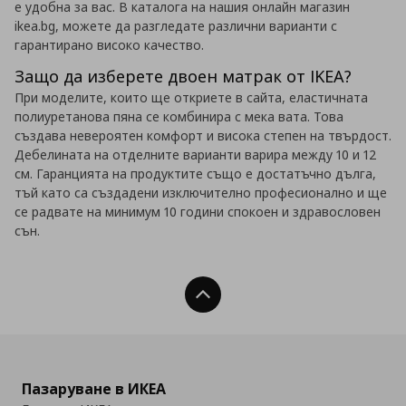
е удобна за вас. В каталога на нашия онлайн магазин
ikea.bg, можете да разгледате различни варианти с
гарантирано високо качество.
Защо да изберете двоен матрак от IKEA?
При моделите, които ще откриете в сайта, еластичната
полиуретанова пяна се комбинира с мека вата. Това
създава невероятен комфорт и висока степен на твърдост.
Дебелината на отделните варианти варира между 10 и 12
см. Гаранцията на продуктите също е достатъчно дълга,
тъй като са създадени изключително професионално и ще
се радвате на минимум 10 години спокоен и здравословен
сън.
Нагоре
Пазаруване в ИКЕА