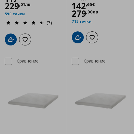
Цена
142,65 €
229
142
,
01
лв
,
65
€
279
,
00
лв
590 точки
715 точки
(7)
Добави в кошницата
Добави към списъка
Добави в кошницата
Добави към списъка с любими
Сравнение
Сравнение