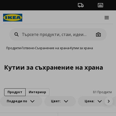
Проследяване на п
Магази
Burge
Camera
Продукти
›
Готвене
›
Съхранение на храна
›
Кутии за храна
Кутии за съхранение на храна
Продукт
Интериор
81 Продукти
Подреди по
Цвят:
Цена: