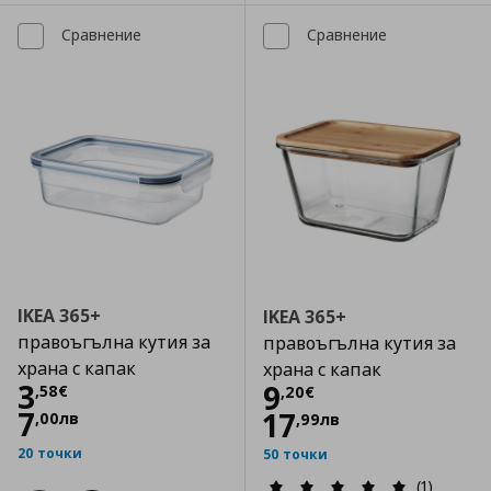
Сравнение
Сравнение
IKEA 365+
IKEA 365+
правоъгълна кутия за
правоъгълна кутия за
храна с капак
храна с капак
Цена
3,58 €
3
Цена
9,20 €
9
,
58
€
,
20
€
7
17
,
00
лв
,
99
лв
20 точки
50 точки
(1)