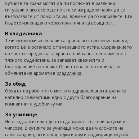
Кутиите за храна могат да Ви послужат в различни
ситуации и ако все още не сте си изградили навик да се
възползвате от помощта им, време е да го направите. Ще
бъдете изненадани колко практични са всъщност.
В хладилника
Тези кухненски аксесоари са правилното решение винаги,
когато Ви е останало от вчерашното ястие. Съхранението
на част от предишната храна е най-качествено именно с
тяхното съдействие. Те запазват свежестта ѝ
благодарение на капака. Освен това не позволяват и
обмяната на аромати в
хладилника
.
За обяд
Обядът на работното място и здравословната храна са
напълно съвместими едно с друго благодарение на
компактните удобни кутии.
За училище
Не е задължително децата да хапват тестени закуски и
чипсове. В кутиите за училище може да им сложите не
само сандвич, но и плод, ядки и други подходящи вкусни