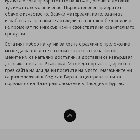
кухнята е сред приоритетите на IKEA и дребните детайли
тук имат голямо значение. Първостепенен приоритет
обаче е качеството. Всички материали, използвани за
изработката на нашите артикули, са напълно безвредни и
не променят по никакъв начин свойствата на хранителните
продукти.
Богатият избор на кутии за храна с различно приложение
може да разгледате в онлайн каталога ни на
ikea.bg
.
Цените им са напълно достъпни, а доставки се извършват
до всяка точка на България. Може да поръчате директно
през сайта ни или да ни посетите на място. Магазините ни
са разположени в София и Варна, а центровете ни за
поръчки са на Ваше разположение в Пловдив и Бургас.
Нагоре