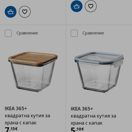
Добави в кошницата
Добави към списъка
Добави в кошницата
Добави към списъка с любими
Сравнение
Сравнение
IKEA 365+
IKEA 365+
квадратна кутия за
квадратна кутия за
храна с капак
храна с капак
Цена
7,15 €
7
Цена
5,10 €
5
,
15
€
,
10
€