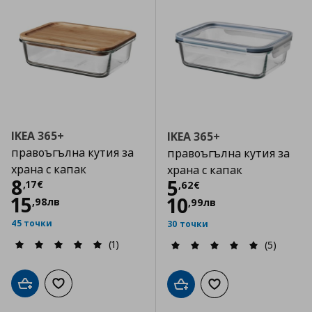
IKEA 365+
IKEA 365+
правоъгълна кутия за
правоъгълна кутия за
храна с капак
храна с капак
Цена
8,17 €
8
Цена
5,62 €
5
,
17
€
,
62
€
15
10
,
98
лв
,
99
лв
45 точки
30 точки
(1)
(5)
Добави в кошницата
Добави към списъка с любими
Добави в кошницата
Добави към списъка