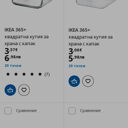
IKEA 365+
IKEA 365+
квадратна кутия за
квадратна кутия за
храна с капак
храна с капак
Цена
3,57 €
3
Цена
3,06 €
3
,
57
€
,
06
€
6
5
,
98
лв
,
98
лв
20 точки
20 точки
(7)
Добави в кошницата
Добави към списъка
Добави в кошницата
Добави към списъка с любими
Сравнение
Сравнение