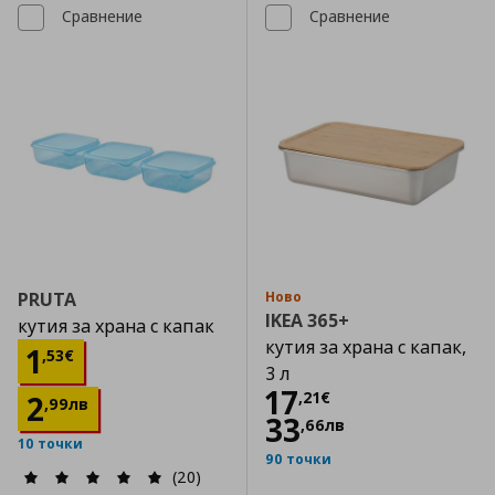
Сравнение
Сравнение
PRUTA
Ново
IKEA 365+
кутия за храна с капак
кутия за храна с капак,
Цена
1,53 €
1
,
53
€
3 л
Цена
17,21 €
17
,
21
€
2
,
99
лв
33
,
66
лв
10 точки
90 точки
(20)