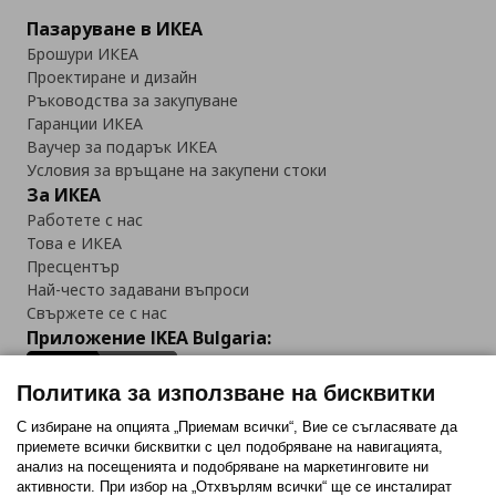
Пазаруване в ИКЕА
Брошури ИКЕА
Проектиране и дизайн
Ръководства за закупуване
Гаранции ИКЕА
Ваучер за подарък ИКЕА
Условия за връщане на закупени стоки
За ИКЕА
Работете с нас
Това е ИКЕА
Пресцентър
Най-често задавани въпроси
Свържете се с нас
Приложение IKEA Bulgaria:
Политика за използване на бисквитки
С избиране на опцията „Приемам всички“, Вие се съгласявате да
приемете всички бисквитки с цел подобряване на навигацията,
Последвайте ни:
анализ на посещенията и подобряване на маркетинговите ни
активности. При избор на „Отхвърлям всички“ ще се инсталират
Facebook
Twitter
Youtube
Pinterest
Instagram