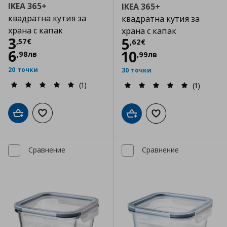
IKEA 365+
IKEA 365+
квадратна кутия за
квадратна кутия за
храна с капак
храна с капак
Цена
3,57 €
3
Цена
5,62 €
5
,
57
€
,
62
€
6
10
,
98
лв
,
99
лв
20 точки
30 точки
(1)
(1)
Добави в кошницата
Добави към списъка с любими
Добави в кошницата
Добави към списъка
Сравнение
Сравнение