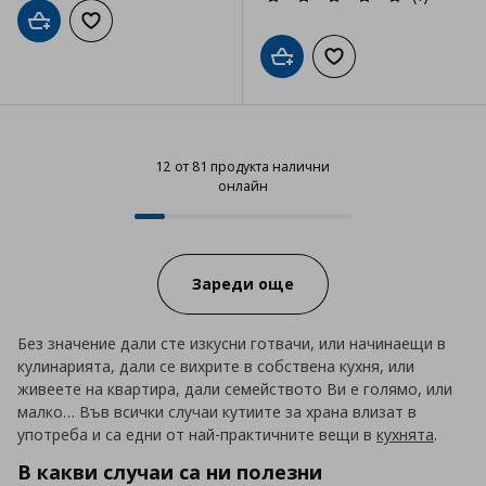
Добави в кошницата
Добави към списъка с любими
Добави в кошницата
Добави към списъка
12 от 81 продукта налични
онлайн
12 от 81 продукта налични онла
Progress:
Зареди още
Без значение дали сте изкусни готвачи, или начинаещи в
кулинарията, дали се вихрите в собствена кухня, или
живеете на квартира, дали семейството Ви е голямо, или
малко… Във всички случаи кутиите за храна влизат в
употреба и са едни от най-практичните вещи в
кухнята
.
В какви случаи са ни полезни