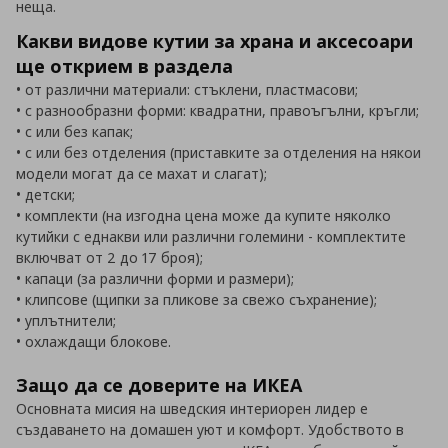
неща.
Какви видове кутии за храна и аксесоари
ще открием в раздела
• от различни материали: стъклени, пластмасови;
• с разнообразни форми: квадратни, правоъгълни, кръгли;
• с или без капак;
• с или без отделения (приставките за отделения на някои
модели могат да се махат и слагат);
• детски;
• комплекти (на изгодна цена може да купите няколко
кутийки с еднакви или различни големини - комплектите
включват от 2 до 17 броя);
• капаци (за различни форми и размери);
• клипсове (щипки за пликове за свежо съхранение);
• уплътнители;
• охлаждащи блокове.
Защо да се доверите на ИКЕА
Основната мисия на шведския интериорен лидер е
създаването на домашен уют и комфорт. Удобството в