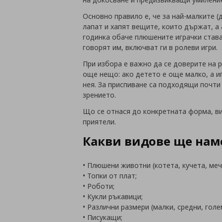
Основно правило е, че за най-малките (
лапат и хапят вещите, които държат, а 
годинка обаче плюшените играчки стават
говорят им, включват ги в ролеви игри.
При избора е важно да се доверите на 
още нещо: ако детето е още малко, а иг
нея. За приспиване са подходящи почти
зрението.
Що се отнася до конкретната форма, ви
приятели.
Какви видове ще нам
• Плюшени животни (котета, кучета, меч
• Топки от плат;
• Роботи;
• Кукли ръкавици;
• Различни размери (малки, средни, голе
• Писукащи;