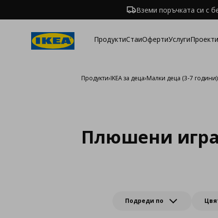
Вземи поръчката си с б
Продукти
Стаи
Оферти
Услуги
Проекти
Продукти
›
IKEA за деца
›
Малки деца (3-7 години)
Плюшени игр
Подреди по
Цвя