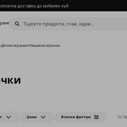
езплатна доставка до мобилен хъб
ране
›
Детски играчки
›
Плюшени играчки
ачки
т:
Цена:
Всички филтри
52 П