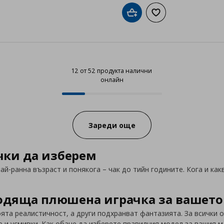
Добави в кошницата
Добави към списък
12 от 52 продукта налични
онлайн
12 от 52 продукта налични онла
Progress:
Зареди още
чки да изберем
ай-ранна възраст и понякога – чак до тийн годините. Кога и как
ходяща плюшена играчка за вашето
ята реалистичност, а други подхранват фантазията. За всички о
 и усмивки. Как обаче да изберете правилния модел за вашия м