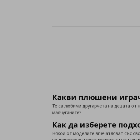
Какви плюшени игра
Те са любими другарчета на децата от н
малчуганите?
Как да изберете под
Някои от моделите впечатляват със сво
на докосване и предизвикващи умиление