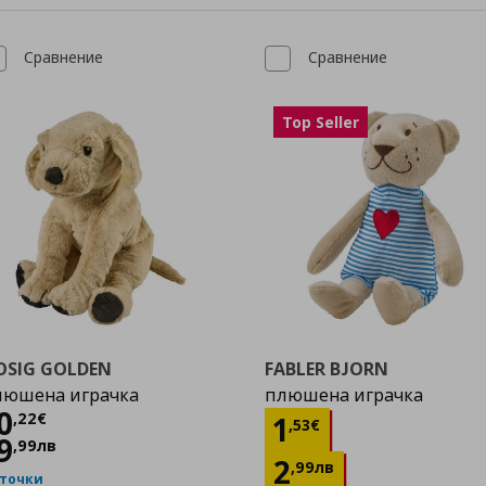
Сравнение
Сравнение
Top Seller
OSIG GOLDEN
FABLER BJORN
люшена играчка
плюшена играчка
Цена
10,22 €
0
Цена
1,53 €
,
22
€
1
,
53
€
9
,
99
лв
2
,
99
лв
 точки