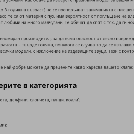
до 3-годишна възраст) не се препоръчват заниманията с плюшени
ако те са от материя с пух, има вероятност от поглъщане на вла
 любими на много малчугани. Те обичат да спят с тях, да ги нося
реномиран производител, за да няма опасност от лесно поврежд
рачката – твърде голяма, понякога се случва то да се изплаши о
 всички модели, с изключение на издаващите звуци. Тези с конт
е най-добре можете да прецените какво харесва вашето хлапе: 
ерите в категорията
ета, делфини, слончета, панди, коали);
ми);