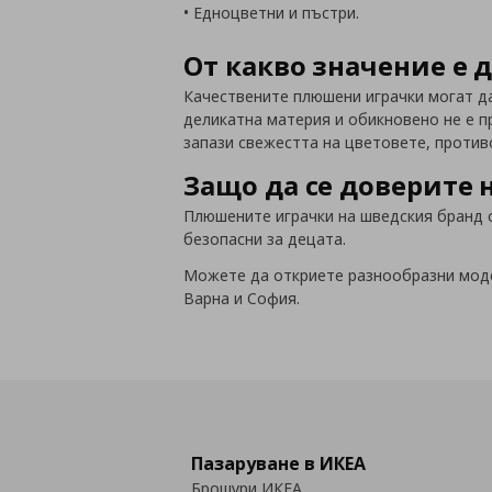
• Едноцветни и пъстри.
От какво значение е
Качествените плюшени играчки могат да
деликатна материя и обикновено не е пр
запази свежестта на цветовете, против
Защо да се доверите н
Плюшените играчки на шведския бранд са
безопасни за децата.
Можете да откриете разнообразни модел
Варна и София.
Пазаруване в ИКЕА
Брошури ИКЕА