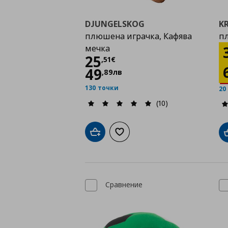
DJUNGELSKOG
K
плюшена играчка, Кафява
п
мечка
Цена
25,51 €
25
,
51
€
49
,
89
лв
130 точки
20
(10)
Добави в кошницата
Добави към списъка с любими
Сравнение