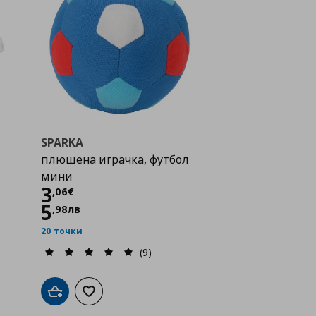
SPARKA
плюшена играчка, футбол
мини
Цена
3,06 €
3
,
06
€
5
,
98
лв
20 точки
(9)
Добави в кошницата
Добави към списъка с любими