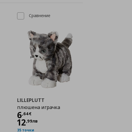
Сравнение
LILLEPLUTT
плюшена играчка
Цена
6,64 €
6
,
64
€
12
,
99
лв
35 точки