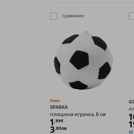
Сравнение
Ново
G
SPARKA
п
плюшена играчка, 8 см
1
Цена
1,99 €
1
,
99
€
1
3
,
89
лв
55