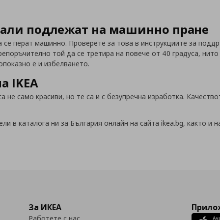
 дали подлежат на машинно пране
 се перат машинно. Проверете за това в инструкциите за поддр
епоръчително той да се третира на повече от 40 градуса, нито п
опоказно е и избелването.
а IKEA
 не само красиви, но те са и с безупречна изработка. Качество
и в каталога ни за България онлайн на сайта ikea.bg, както и 
За ИКЕА
Прилож
Работете с нас