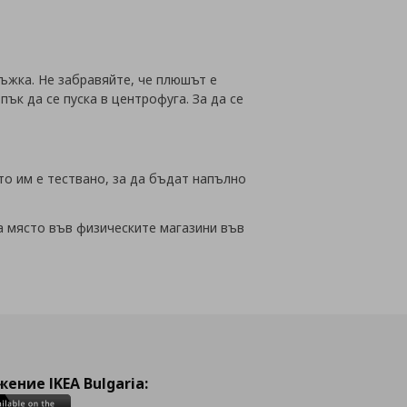
ъжка. Не забравяйте, че плюшът е
ък да се пуска в центрофуга. За да се
то им е тествано, за да бъдат напълно
на място във физическите магазини във
ение IKEA Bulgaria: