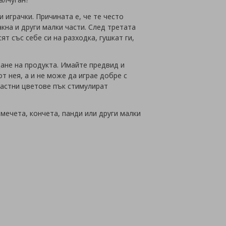
 играчки. Причината е, че те често
кна и други малки части. След третата
т със себе си на разходка, гушкат ги,
ане на продукта. Имайте предвид и
т нея, а и не може да играе добре с
растни цветове пък стимулират
мечета, кончета, панди или други малки