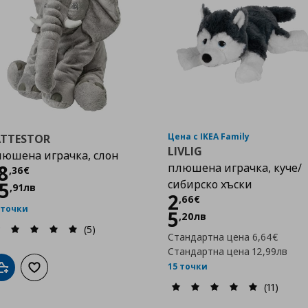
Цена с IKEA Family
ÄTTESTOR
LIVLIG
юшена играчка, слон
Цена
18,36 €
8
плюшена играчка, куче/
,
36
€
сибирско хъски
5
,
91
лв
Цена
2,66 €
2
,
66
€
 точки
5
,
20
лв
(5)
Стандартна цена
6,64€
Стандартна цена
12,99лв
15 точки
Добави в кошницата
Добави към списъка с любими
(11)