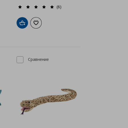
(6)
Добави в кошницата
Добави към списъка с любими
а с любими
Сравнение