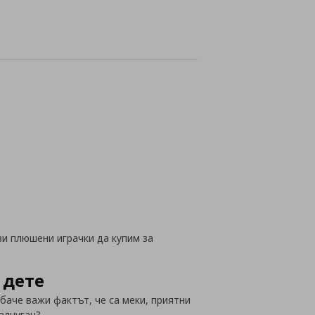
а с любими
йн
ви плюшени играчки да купим за
 дете
баче важи фактът, че са меки, приятни
алчуган?