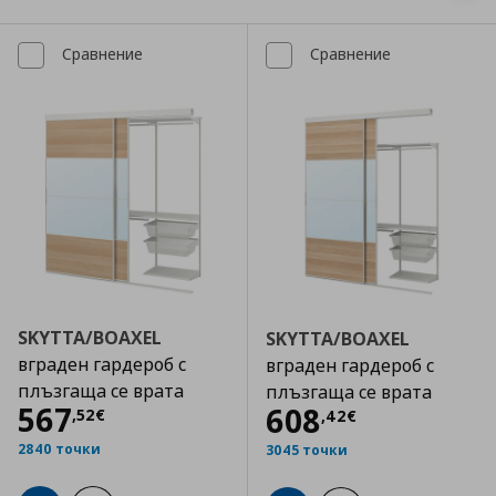
Сравнение
Сравнение
SKYTTA/BOAXEL
SKYTTA/BOAXEL
вграден гардероб с
вграден гардероб с
плъзгаща се врата
плъзгаща се врата
Цена
567,52 €
567
Цена
608,42 €
608
,
52
€
,
42
€
2840 точки
3045 точки