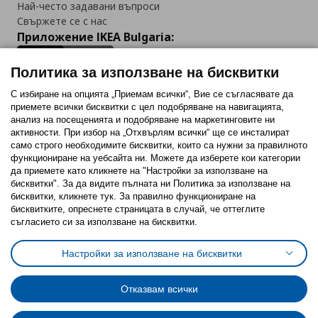
Най-често задавани въпроси
Свържете се с нас
Приложение IKEA Bulgaria:
Политика за използване на бисквитки
С избиране на опцията „Приемам всички“, Вие се съгласявате да
приемете всички бисквитки с цел подобряване на навигацията,
Последвайте ни:
анализ на посещенията и подобряване на маркетинговите ни
активности. При избор на „Отхвърлям всички“ ще се инсталират
Facebook
Twitter
Youtube
Pinterest
Instagram
само строго необходимитe бисквитки, които са нужни за правилното
функциониране на уебсайта ни. Можете да изберете кои категории
да приемете като кликнете на "Настройки за използване на
бисквитки". За да видите пълната ни Политика за използване на
бисквитки, кликнете тук. За правилно функциониране на
бисквитките, опреснете страницата в случай, че оттеглите
съгласието си за използване на бисквитки.
Политика за използване на бисквитки (Cookies)
Избор на настройки за използване на бисквитки
Настройки за използване на бисквитки
Условия за ползване на ikea.bg
Обща политика за личните данни
Политика за защита на личните данни на ikea.bg
Общи условия на програма IKEA Family
Отказвам всички
Политика за защита на лични данни на програма IKEA Family