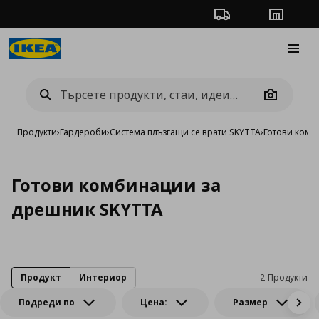
Проследяване на п
Магази
Burge
Camera
Продукти
›
Гардероби
›
Система плъзгащи се врати SKYTTA
›
Готови комб
Готови комбинации за
дрешник SKYTTA
Продукт
Интериор
2 Продукти
Подреди по
Цена:
Размер