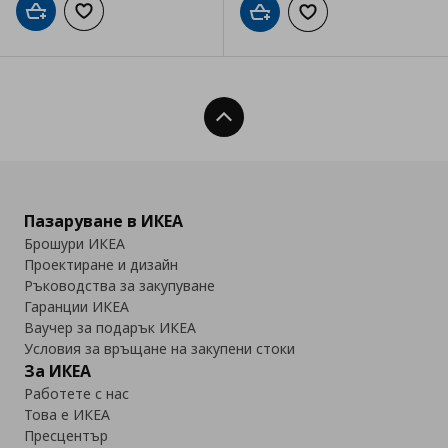
Добави в кошницата
Добави към списъка с любими
Добави в кошницата
Добави към списъка
Нагоре
Пазаруване в ИКЕА
Брошури ИКЕА
Проектиране и дизайн
Ръководства за закупуване
Гаранции ИКЕА
Ваучер за подарък ИКЕА
Условия за връщане на закупени стоки
За ИКЕА
Работете с нас
Това е ИКЕА
Пресцентър