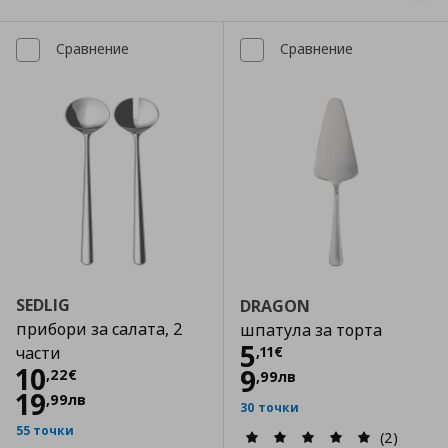
Сравнение
Сравнение
SEDLIG
DRAGON
прибори за салата, 2
шпатула за торта
Цена
5,11 €
5
,
11
€
части
Цена
10,22 €
10
9
,
22
€
,
99
лв
19
,
99
лв
30 точки
55 точки
(2)