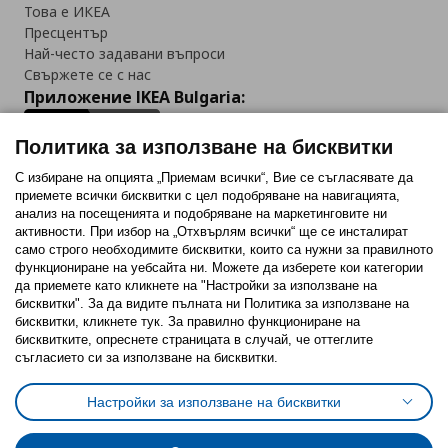
Това е ИКЕА
Пресцентър
Най-често задавани въпроси
Свържете се с нас
Приложение IKEA Bulgaria:
Политика за използване на бисквитки
С избиране на опцията „Приемам всички“, Вие се съгласявате да
приемете всички бисквитки с цел подобряване на навигацията,
Последвайте ни:
анализ на посещенията и подобряване на маркетинговите ни
активности. При избор на „Отхвърлям всички“ ще се инсталират
Facebook
Twitter
Youtube
Pinterest
Instagram
само строго необходимитe бисквитки, които са нужни за правилното
функциониране на уебсайта ни. Можете да изберете кои категории
да приемете като кликнете на "Настройки за използване на
бисквитки". За да видите пълната ни Политика за използване на
бисквитки, кликнете тук. За правилно функциониране на
бисквитките, опреснете страницата в случай, че оттеглите
съгласието си за използване на бисквитки.
Политика за използване на бисквитки (Cookies)
Избор на настройки за използване на бисквитки
Настройки за използване на бисквитки
Условия за ползване на ikea.bg
Обща политика за личните данни
Политика за защита на личните данни на ikea.bg
Общи условия на програма IKEA Family