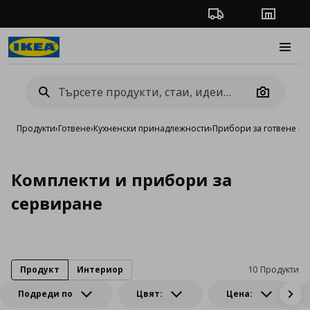
Проследяване на п
Магази
Burge
Camera
Продукти
›
Готвене
›
Кухненски принадлежности
›
Прибори за готвене и 
Комплекти и прибори за
сервиране
Продукт
Интериор
10 Продукти
Подреди по
Цвят:
Цена: