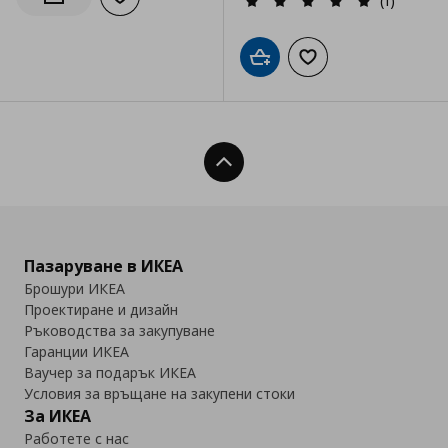
(1)
Добави към списъка с любими
Информирай ме за наличност
Добави в кошницата
Добави към списъка
Нагоре
Пазаруване в ИКЕА
Брошури ИКЕА
Проектиране и дизайн
Ръководства за закупуване
Гаранции ИКЕА
Ваучер за подарък ИКЕА
Условия за връщане на закупени стоки
За ИКЕА
Работете с нас