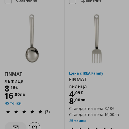
Сравнение
Сравнение
FINMAT
Цена с IKEA Family
FINMAT
лъжица
Цена
8,18 €
8
вилица
,
18
€
Цена
4,09 €
4
,
09
€
16
,
00
лв
8
,
00
лв
45 точки
Стандартна цена
8,18€
(3)
Стандартна цена
16,00лв
25 точки