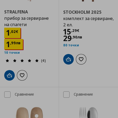
STRALFENA
STOCKHOLM 2025
прибор за сервиране
комплект за сервиране,
на спагети
2 ел.
Цена
15,29 €
15
Цена
1,02 €
1
,
29
€
,
02
€
29
,
90
лв
1
,
99
лв
80 точки
10 точки
(4)
Добави в кошницата
Добави към списъка
Добави в кошницата
Добави към списъка с любими
Сравнение
Сравнение