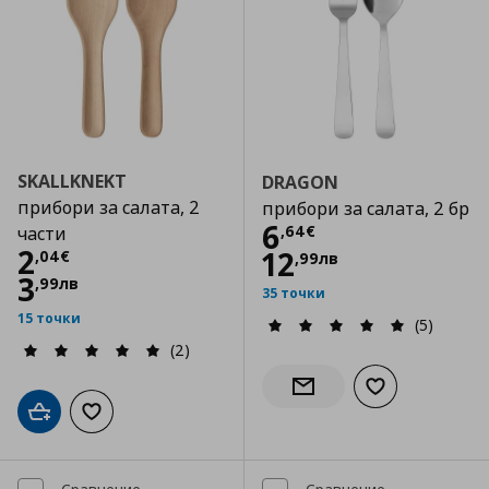
SKALLKNEKT
DRAGON
прибори за салата, 2
прибори за салата, 2 бр
Цена
6,64 €
6
,
64
€
части
Цена
2,04 €
2
12
,
04
€
,
99
лв
3
,
99
лв
35 точки
15 точки
(5)
(2)
Добави към сп
Информирай ме за налич
Добави в кошницата
Добави към списъка с любими