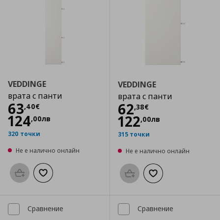
VEDDINGE
VEDDINGE
врата с панти
врата с панти
Цена
63,40 €
63
Цена
62,38 €
62
,
40
€
,
38
€
124
122
,
00
лв
,
00
лв
320 точки
315 точки
Не е налично онлайн
Не е налично онлайн
Προσθήκη στο καλάθι
Добави към списъка с любими
Προσθήκη στο καλάθι
Добави към списък
Сравнение
Сравнение