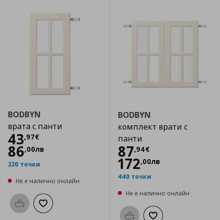
BODBYN
BODBYN
врата с панти
комплект врати с
Цена
43,97 €
43
,
97
€
панти
Цена
87,94 €
86
87
,
00
лв
,
94
€
172
,
00
лв
220 точки
440 точки
Не е налично онлайн
Не е налично онлайн
Προσθήκη στο καλάθι
Добави към списъка с любими
Προσθήκη στο καλάθι
Добави към списък