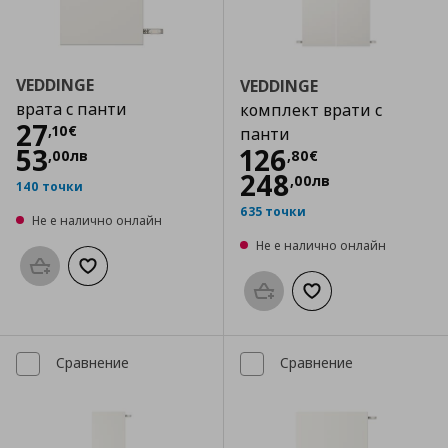
VEDDINGE
VEDDINGE
врата с панти
комплект врати с
Цена
27,10 €
27
,
10
€
панти
Цена
126,80 €
53
126
,
00
лв
,
80
€
248
,
00
лв
140 точки
635 точки
Не е налично онлайн
Не е налично онлайн
Προσθήκη στο καλάθι
Добави към списъка с любими
Προσθήκη στο καλάθι
Добави към списък
Сравнение
Сравнение