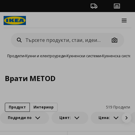
Проследяване на п
Магази
Burge
Camera
Продукти
›
Кухни и електроуреди
›
Кухненски системи
›
Кухненска систе
Врати METOD
Продукт
Интериор
519 Продукти
Подреди по
Цвят:
Цена: