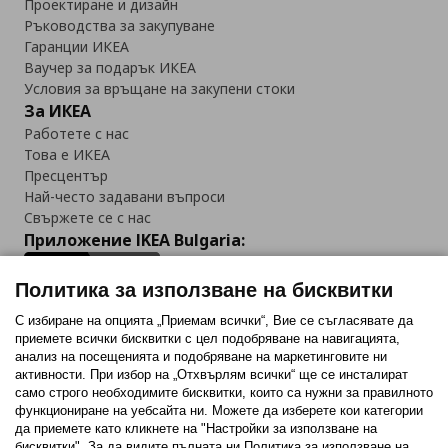
Проектиране и дизайн
Ръководства за закупуване
Гаранции ИКЕА
Ваучер за подарък ИКЕА
Условия за връщане на закупени стоки
За ИКЕА
Работете с нас
Това е ИКЕА
Пресцентър
Най-често задавани въпроси
Свържете се с нас
Приложение IKEA Bulgaria:
Политика за използване на бисквитки
С избиране на опцията „Приемам всички“, Вие се съгласявате да
приемете всички бисквитки с цел подобряване на навигацията,
Последвайте ни:
анализ на посещенията и подобряване на маркетинговите ни
активности. При избор на „Отхвърлям всички“ ще се инсталират
Facebook
Twitter
Youtube
Pinterest
Instagram
само строго необходимитe бисквитки, които са нужни за правилното
функциониране на уебсайта ни. Можете да изберете кои категории
да приемете като кликнете на "Настройки за използване на
бисквитки". За да видите пълната ни Политика за използване на