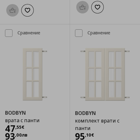
Προσθήκη στο καλάθι
Добави към списък
Προσθήκη στο καλάθι
Добави към списъка с любими
Сравнение
Сравнение
BODBYN
BODBYN
врата с панти
комплект врати с
Цена
47,55 €
47
,
55
€
панти
Цена
95,10 €
93
95
,
00
лв
,
10
€