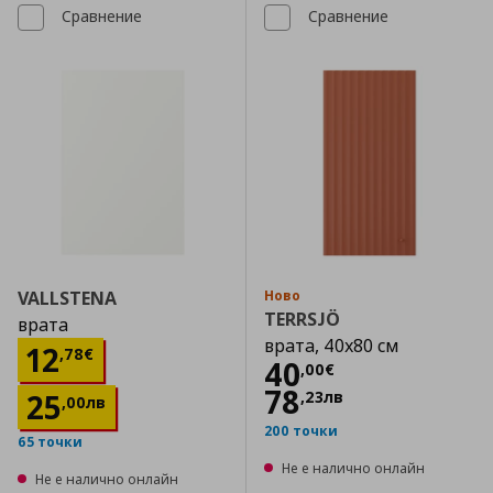
Сравнение
Сравнение
VALLSTENA
Ново
TERRSJÖ
врата
врата, 40x80 см
Цена
12,78 €
12
,
78
€
Цена
40,00 €
40
,
00
€
78
25
,
23
лв
,
00
лв
200 точки
65 точки
Не е налично онлайн
Не е налично онлайн