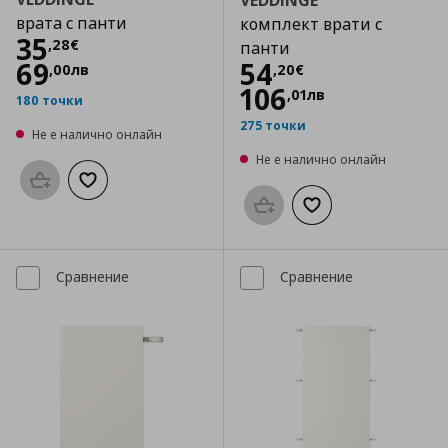
VEDDINGE
врата с панти
комплект врати с
Цена
35,28 €
35
,
28
€
панти
Цена
54,20 €
69
54
,
00
лв
,
20
€
106
,
01
лв
180 точки
275 точки
Не е налично онлайн
Не е налично онлайн
Προσθήκη στο καλάθι
Добави към списъка с любими
Προσθήκη στο καλάθι
Добави към списък
Сравнение
Сравнение