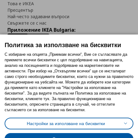
Това е ИКЕА
Пресцентър
Най-често задавани въпроси
Свържете се с нас
Приложение IKEA Bulgaria:
Политика за използване на бисквитки
С избиране на опцията „Приемам всички“, Вие се съгласявате да
приемете всички бисквитки с цел подобряване на навигацията,
Последвайте ни:
анализ на посещенията и подобряване на маркетинговите ни
активности. При избор на „Отхвърлям всички“ ще се инсталират
Facebook
Twitter
Youtube
Pinterest
Instagram
само строго необходимитe бисквитки, които са нужни за правилното
функциониране на уебсайта ни. Можете да изберете кои категории
да приемете като кликнете на "Настройки за използване на
бисквитки". За да видите пълната ни Политика за използване на
бисквитки, кликнете тук. За правилно функциониране на
бисквитките, опреснете страницата в случай, че оттеглите
съгласието си за използване на бисквитки.
Политика за използване на бисквитки (Cookies)
Избор на настройки за използване на бисквитки
Настройки за използване на бисквитки
Условия за ползване на ikea.bg
Обща политика за личните данни
Политика за защита на личните данни на ikea.bg
Общи условия на програма IKEA Family