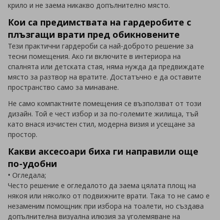
крило и не заема никакво допълнително място.
Кои са предимствата на гардеробите с
плъзгащи врати пред обикновените
Тези практични гардероби са най-доброто решение за
тесни помещения. Ако ги включите в интериора на
спалнята или детската стая, няма нужда да предвиждате
място за разтвор на вратите. Достатъчно е да оставите
пространство само за минаване.
Не само компактните помещения се възползват от този
дизайн. Той е чест избор и за по-големите жилища, тъй
като внася изчистен стил, модерна визия и усещане за
простор.
Какви аксесоари биха ги направили още
по-удобни
• Огледала;
Често решение е огледалото да заема цялата площ на
някоя или няколко от подвижните врати. Така то не само е
незаменим помощник при избора на тоалети, но създава
допълнителна визуална илюзия за уголемяване на