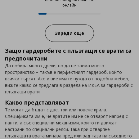
онлайн
12 от 88 продукта налични онла
Progress:
Зареди още
Защо гардеробите с плъзгащи се врати са
предпочитани
Да побира много дрехи, но да не заема много
пространство – такъв е перфектният гардероб, който
всички търсят. Ако и вие имате нужда от подобна мебел,
вижте какво се предлага в раздела на ИКЕА за гардероби с
плъзгащи врати.
Какво представляват
Те могат да бъдат с две, три или повече крила.
Спецификата им е, че вратите им не се отварят напред с
панти, а със специални механизми, които ги движат
настрани по специални релси. Така при отваряне
плъзгащата врата минава пред или зад тази на съседното