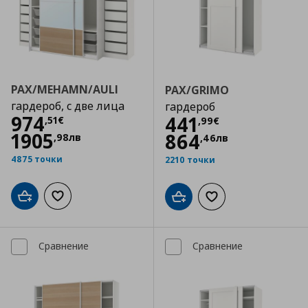
PAX/MEHAMN/AULI
PAX/GRIMO
гардероб, с две лица
гардероб
Цена
974,51 €
974
Цена
441,99 €
441
,
51
€
,
99
€
1905
864
,
98
лв
,
46
лв
4875 точки
2210 точки
Добави в кошницата
Добави към списъка с любими
Добави в кошницата
Добави към списъка
Сравнение
Сравнение