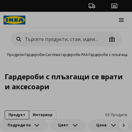
Проследяване на п
Магази
Burge
Camera
Продукти
›
Гардероби
›
Система гардероби PAX
›
Гардероби с плъзгащи с
Гардероби с плъзгащи се врати
и аксесоари
Продукт
Интериор
88 Продукти
Подреди по
Цвят:
Цена: