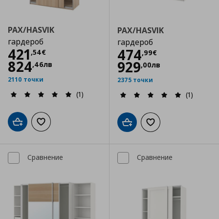
PAX/HASVIK
PAX/HASVIK
гардероб
гардероб
Цена
421,54 €
421
Цена
474,99 €
474
,
54
€
,
99
€
824
929
,
46
лв
,
00
лв
2110 точки
2375 точки
(1)
(1)
Добави в кошницата
Добави към списъка с любими
Добави в кошницата
Добави към списъка
Сравнение
Сравнение