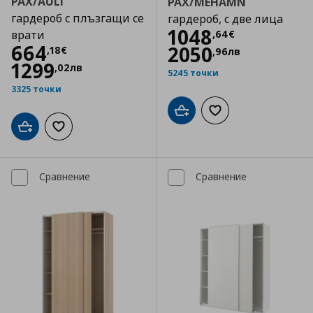
PAX/AULI
PAX/MEHAMN
гардероб с плъзгащи се
гардероб, с две лица
Цена
1048,64 
1048
,
64
€
врати
Цена
664,18 €
664
2050
,
18
€
,
96
лв
1299
,
02
лв
5245 точки
3325 точки
Добави в кошницата
Добави към списъка
Добави в кошницата
Добави към списъка с любими
Сравнение
Сравнение