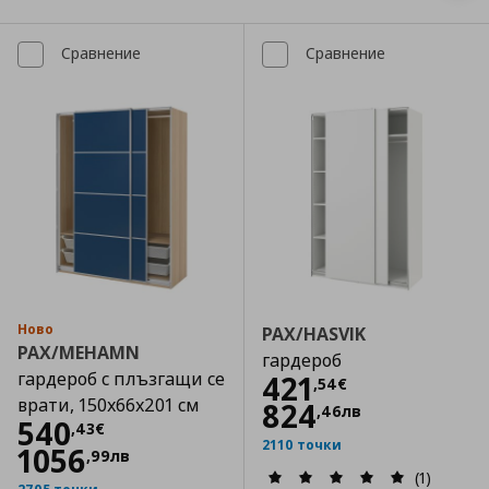
Сравнение
Сравнение
Ново
PAX/HASVIK
PAX/MEHAMN
гардероб
гардероб с плъзгащи се
Цена
421,54 €
421
,
54
€
врати, 150x66x201 см
824
,
46
лв
Цена
540,43 €
540
,
43
€
2110 точки
1056
,
99
лв
(1)