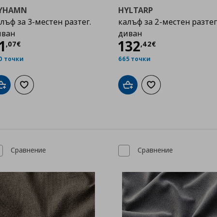
YHAMN
HYLTARP
лъф за 3-местен разтег.
калъф за 2-местен разте
иван
диван
Цена
71,07 €
Цена
132,42 €
1
132
,
07
€
,
42
€
0 точки
665 точки
Добави в кошницата
Добави към списъка с любими
Добави в кошницата
Добави към списък
Сравнение
Сравнение