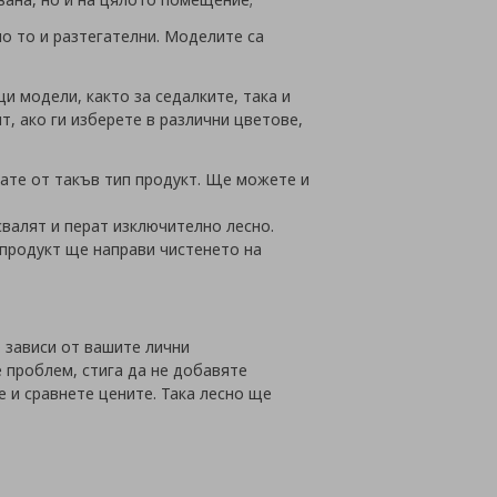
о то и разтегателни. Моделите са
и модели, както за седалките, така и
, ако ги изберете в различни цветове,
вате от такъв тип продукт. Ще можете и
 свалят и перат изключително лесно.
продукт ще направи чистенето на
о зависи от вашите лични
 проблем, стига да не добавяте
 и сравнете цените. Така лесно ще