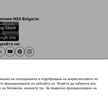
ение IKEA Bulgaria:
вайте ни:
ook
Twitter
Youtube
Pinterest
Instagram
 анализ на посещенията и подобряване на маркетинговите ни
олзване на ikea.bg
ото функциониране на уебсайта ни. Можете да изберете кои
 IKEA Family
е на бисквитки, кликнете тук. За правилно функциониране на