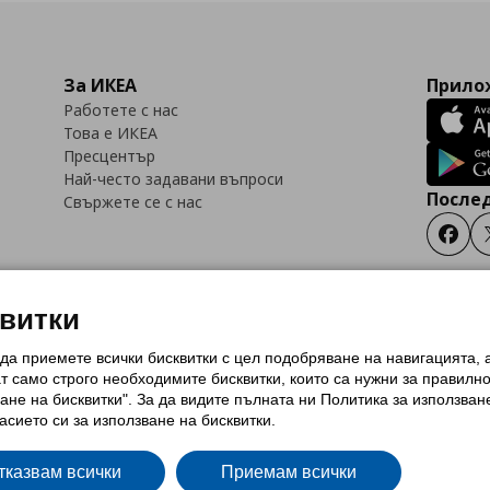
За ИКЕА
Прилож
Работете с нас
Това е ИКЕА
Пресцентър
Най-често задавани въпроси
Послед
Свържете се с нас
Faceb
квитки
 да приемете всички бисквитки с цел подобряване на навигацията,
тки (Cookies)
Избор на настройки за използване на бисквитки
Условия за п
ат само строго необходимитe бисквитки, които са нужни за правилн
Политика за защита на личните данни на ikea.bg
Общи условия на програма
ане на бисквитки". За да видите пълната ни Политика за използван
и на програма IKEA Family
асието си за използване на бисквитки.
тказвам всички
Приемам всички