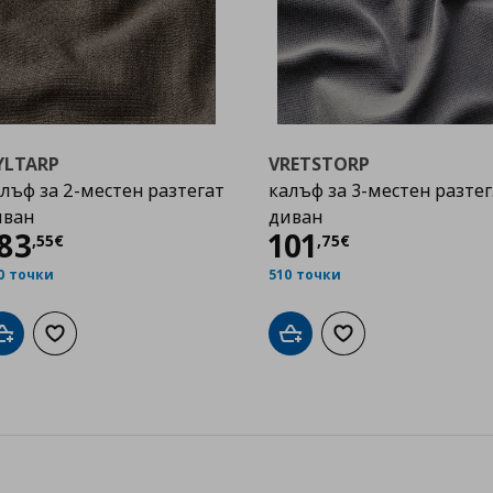
YLTARP
VRETSTORP
лъф за 2-местен разтегат
калъф за 3-местен разтег
иван
диван
Цена
183,55 €
Цена
101,75 €
83
101
,
55
€
,
75
€
0 точки
510 точки
Добави в кошницата
Добави към списъка с любими
Добави в кошницата
Добави към списък