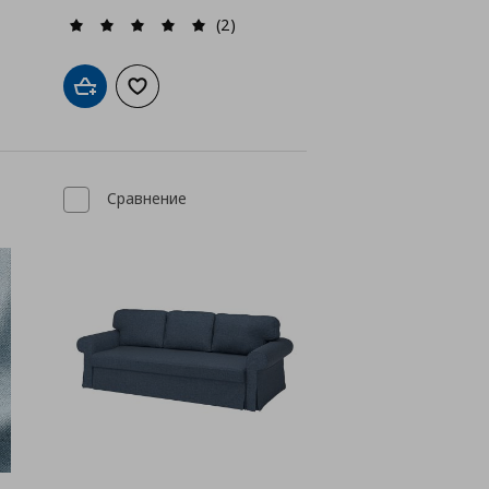
(2)
а с любими
Добави в кошницата
Добави към списъка с любими
Сравнение