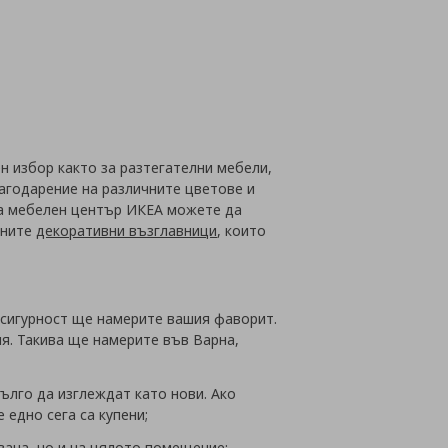
йн
н избор както за разтегателни мебели,
лагодарение на различните цветове и
на мебелен център ИКЕА можете да
лните
декоративни възглавници
, които
с сигурност ще намерите вашия фаворит.
я. Такива ще намерите във Варна,
ълго да изглеждат като нови. Ако
 едно сега са купени;
вана, но и на цялото помещение;