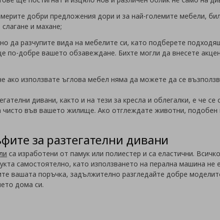
америте добри предложения дори и за най-големите мебели, бил
 слагане и махане;
о да разчупите вида на мебелите си, като подберете подходящ
е по-добре вашето обзавеждане. Бихте могли да внесете акцент
 че ако използвате ъглова мебел няма да можете да се възполз
гателни дивани, както и на тези за кресла и облегалки, е че се
 чисто във вашето жилище. Ако отглеждате животни, подобен 
фите за разтегателни дивани
ли
са изработени от памук или полиестер и са еластични. Всичк
укта самостоятелно, като използването на перална машина не е
ите вашата поръчка, задължително разгледайте добре моделите
ето дома си.