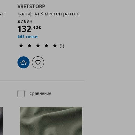
VRETSTORP
гат
калъф за 3-местен разтег.
диван
Цена
132,42 €
132
,
42
€
665 точки
(1)
а с любими
Добави в кошницата
Добави към списъка с любими
Сравнение