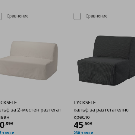
Сравнение
Сравнение
CKSELE
LYCKSELE
лъф за 2-местен разтегат
калъф за разтегателно
иван
кресло
Цена
40,39 €
Цена
45,50 €
0
45
,
39
€
,
50
€
5 точки
230 точки