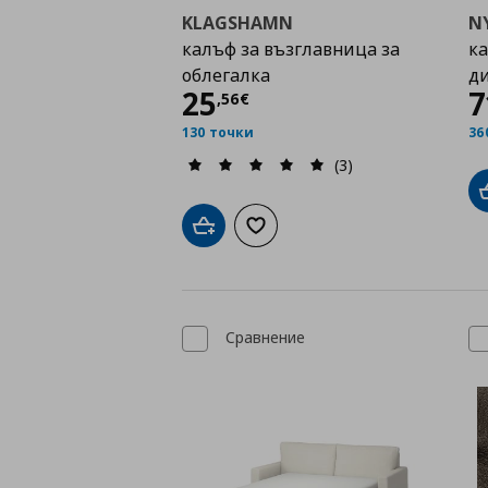
KLAGSHAMN
N
калъф за възглавница за
ка
облегалка
д
Цена
25,56 €
25
7
,
56
€
130 точки
36
(3)
Добави в кошницата
Добави към списъка с любими
Сравнение