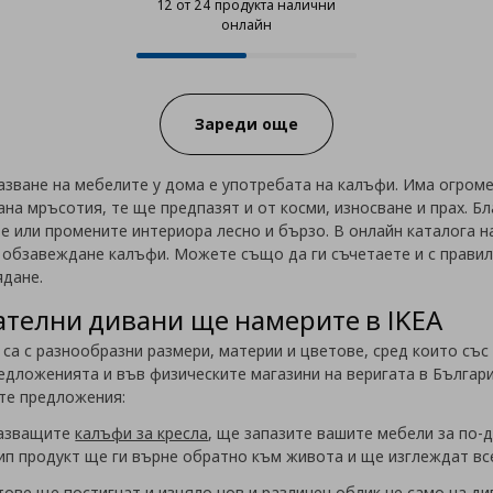
12 от 24 продукта налични
онлайн
12 от 24 продукта налични онла
Progress:
Зареди още
зване на мебелите у дома е употребата на калъфи. Има огроме
ана мръсотия, те ще предпазят и от косми, износване и прах. Б
те или промените интериора лесно и бързо. В онлайн каталога 
 обзавеждане калъфи. Можете също да ги съчетаете и с прави
ядане.
ателни дивани ще намерите в IKEA
g са с разнообразни размери, материи и цветове, сред които съ
едложенията и във физическите магазини на веригата в Българи
ите предложения:
пазващите
калъфи за кресла
, ще запазите вашите мебели за по-д
тип продукт ще ги върне обратно към живота и ще изглеждат все
тове ще постигнат и изцяло нов и различен облик не само на ди