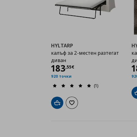
HYLTARP
H
калъф за 2-местен разтегат
ка
диван
д
Цена
183,55 €
183
1
,
55
€
920 точки
92
(1)
Добави в кошницата
Добави към списъка с любими