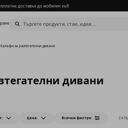
езплатна доставка до мобилен хъб
ране
›
Калъфи за разтегателни дивани
зтегателни дивани
т:
Цена:
Всички филтри
24 П