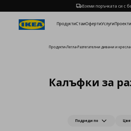
Вземи поръчката си с б
Продукти
Стаи
Оферти
Услуги
Проекти
Продукти
›
Легла
›
Разтегателни дивани и кресла
Калъфки за ра
Подреди по
Цвя