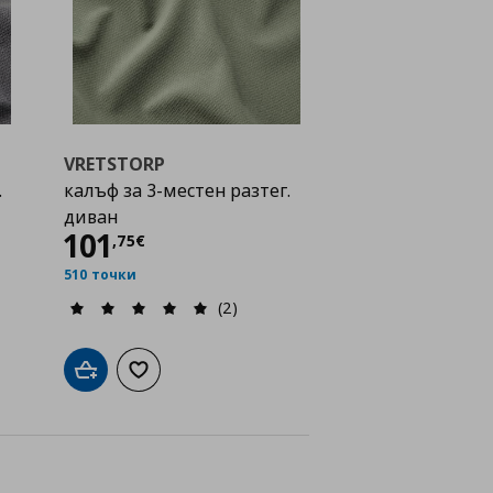
VRETSTORP
.
калъф за 3-местен разтег.
диван
Цена
101,75 €
101
,
75
€
510 точки
(2)
а с любими
Добави в кошницата
Добави към списъка с любими