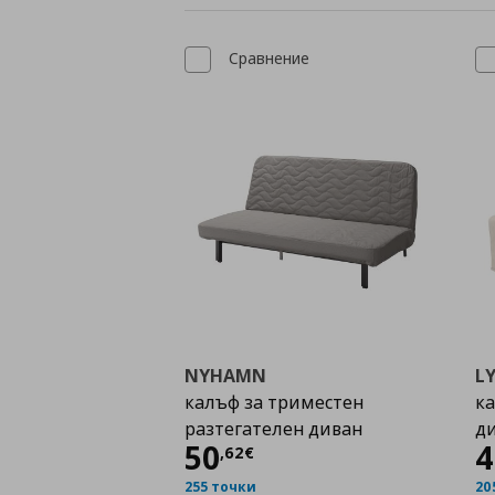
Сравнение
NYHAMN
LY
калъф за триместен
ка
разтегателен диван
д
Цена
50,62 €
50
4
,
62
€
255 точки
20