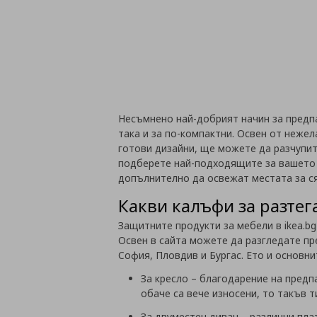
Несъмнено най-добрият начин за предпа
така и за по-компактни. Освен от нежел
готови дизайни, ще можете да разчупи
подберете най-подходящите за вашето
допълнително да освежат местата за с
Какви калъфи за разтег
Защитните продукти за мебели в ikea.b
Освен в сайта можете да разгледате пр
София, Пловдив и Бургас. Ето и основн
За кресло – благодарение на пред
обаче са вече износени, то такъв 
За двуместен диван – различни пла