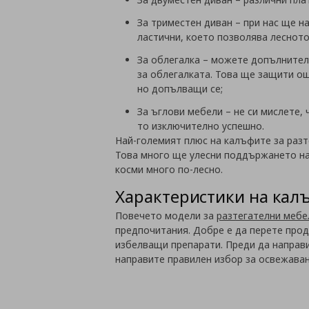
За триместен диван – при нас ще н
ластични, което позволява лесното
За облегалка – можете допълнителн
за облегалката. Това ще защити ощ
но допълващи се;
За ъглови мебели – не си мислете,
то изключително успешно.
Най-големият плюс на калъфите за разте
Това много ще улесни поддържането на
косми много по-лесно.
Характеристики на калъ
Повечето модели за
разтегателни мебе
предпочитания. Добре е да перете прод
избелващи препарати. Преди да направ
направите правилен избор за освежаван