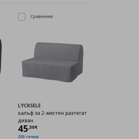
Сравнение
LYCKSELE
калъф за 2-местен разтегат
диван
Цена
45,50 €
45
,
50
€
230 точки