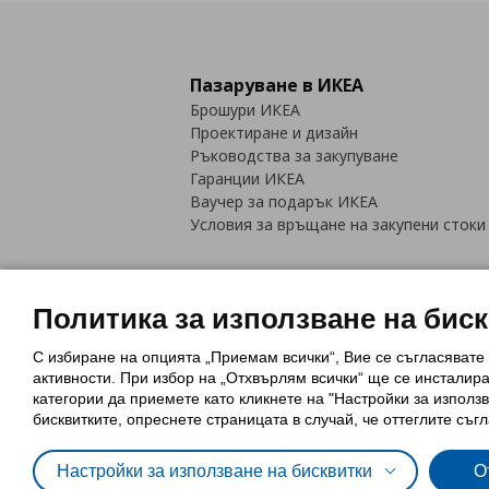
Пазаруване в ИКЕА
Брошури ИКЕА
Проектиране и дизайн
Ръководства за закупуване
Гаранции ИКЕА
Ваучер за подарък ИКЕА
Условия за връщане на закупени стоки
Политика за използване на бис
С избиране на опцията „Приемам всички“, Вие се съгласявате
Политика за използване на бискви
активности. При избор на „Отхвърлям всички“ ще се инсталир
Обща политика за личните данни
категории да приемете като кликнете на "Настройки за използв
Политика за защита на лични данн
бисквитките, опреснете страницата в случай, че оттеглите съгл
Настройки за използване на бисквитки
О