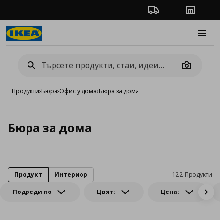
Проследяване на п
Магази
Burge
Camera
Продукти
›
Бюра
›
Офис у дома
›
Бюра за дома
Бюра за дома
Продукт
Интериор
122 Продукти
Подреди по
Цвят:
Цена: