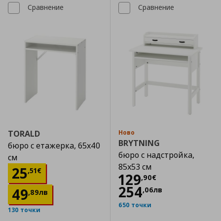
Сравнение
Сравнение
TORALD
Ново
BRYTNING
бюро с етажерка, 65x40
бюро с надстройка,
см
85x53 см
Цена
25,51 €
25
,
51
€
Цена
129,90 €
129
,
90
€
254
49
,
06
лв
,
89
лв
650 точки
130 точки