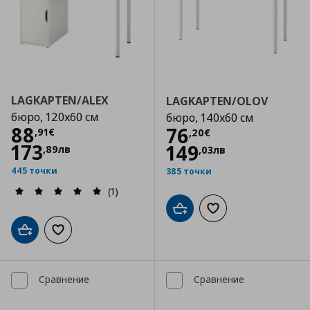
LAGKAPTEN/ALEX
LAGKAPTEN/OLOV
бюро, 120x60 см
бюро, 140x60 см
Цена
88,91 €
88
Цена
76,20 €
76
,
91
€
,
20
€
173
149
,
89
лв
,
03
лв
445 точки
385 точки
(1)
Добави в кошницата
Добави към списъка
Добави в кошницата
Добави към списъка с любими
Сравнение
Сравнение