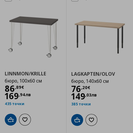
LINNMON/KRILLE
LAGKAPTEN/OLOV
бюро, 100x60 см
бюро, 140x60 см
Цена
86,89 €
86
Цена
76,20 €
76
,
89
€
,
20
€
169
149
,
94
лв
,
03
лв
435 точки
385 точки
Добави в кошницата
Добави към списъка с любими
Добави в кошницата
Добави към списъка