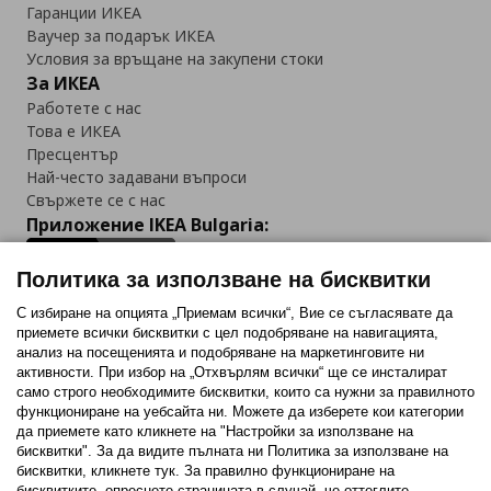
Гаранции ИКЕА
Ваучер за подарък ИКЕА
Условия за връщане на закупени стоки
За ИКЕА
Работете с нас
Това е ИКЕА
Пресцентър
Най-често задавани въпроси
Свържете се с нас
Приложение IKEA Bulgaria:
Политика за използване на бисквитки
С избиране на опцията „Приемам всички“, Вие се съгласявате да
приемете всички бисквитки с цел подобряване на навигацията,
Последвайте ни:
анализ на посещенията и подобряване на маркетинговите ни
активности. При избор на „Отхвърлям всички“ ще се инсталират
Facebook
Twitter
Youtube
Pinterest
Instagram
само строго необходимитe бисквитки, които са нужни за правилното
функциониране на уебсайта ни. Можете да изберете кои категории
да приемете като кликнете на "Настройки за използване на
бисквитки". За да видите пълната ни Политика за използване на
бисквитки, кликнете тук. За правилно функциониране на
бисквитките, опреснете страницата в случай, че оттеглите