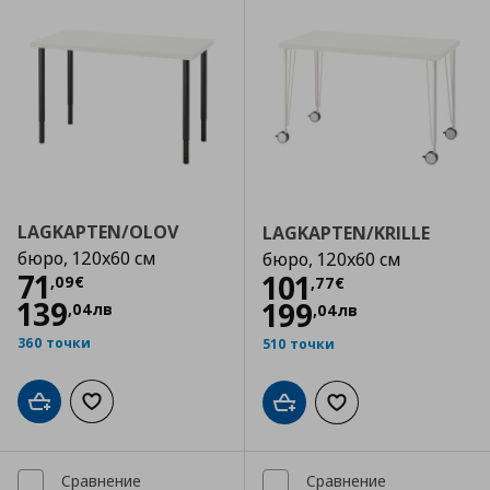
LAGKAPTEN/OLOV
LAGKAPTEN/KRILLE
бюро, 120x60 см
бюро, 120x60 см
Цена
71,09 €
71
Цена
101,77 €
101
,
09
€
,
77
€
139
199
,
04
лв
,
04
лв
360 точки
510 точки
Добави в кошницата
Добави към списъка с любими
Добави в кошницата
Добави към списъка
Сравнение
Сравнение