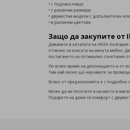
• с подлакътници;
• с различни размери;
• двуместни модели с допълнителен ел
• в различни цветове.
Защо да закупите от I
Диваните в каталога на ИКЕА България 
отлично за класата на меката мебел. Д
постигането на оптимално съчетание о
По всяко време на денонощието и от вс
Там най-лесно ще научавате за промоци
Всяко от предложенията е с подробно о
Може да ни посетите и на място в магаз
Подарете на дома си комфорт с двумес