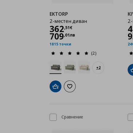
EKTORP
KI
2-местен диван
2-
Цена
362,51 €
362
4
,
51
€
709
9
,
01
лв
1815 точки
24
(2)
+
2
Добави в кошницата
Добави към списъка с любими
Сравнение