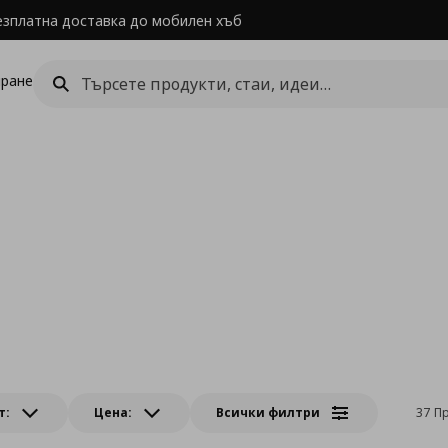
езплатна доставка до мобилен хъб
ране
т:
Цена:
Всички филтри
37 П