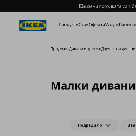
Вземи поръчката си с б
Продукти
Стаи
Оферти
Услуги
Проекти
Продукти
›
Дивани и кресла
›
Двуместни дивани
Малки дивани
Подреди по
Цвя