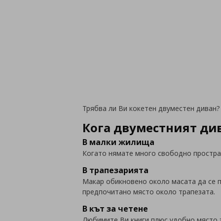
Трябва ли Ви кокетен двуместен диван?
Кога двуместният див
В малки жилища
Когато нямате много свободно простра
В трапезарията
Макар обикновено около масата да се
предпочитано място около трапезата.
В кът за четене
Любимите Ви книги плюс удобно място 