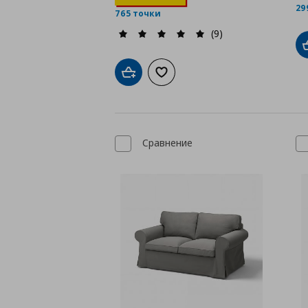
29
765 точки
(9)
Добави в кошницата
Добави към списъка с любими
Сравнение