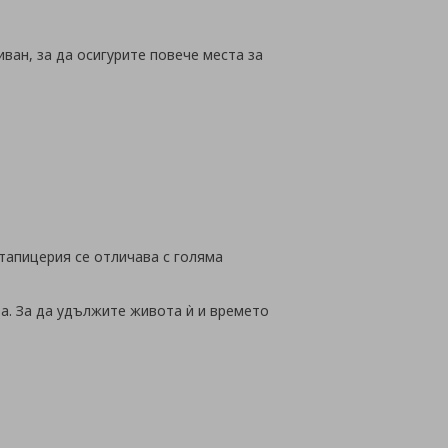
ван, за да осигурите повече места за
 тапицерия се отличава с голяма
а. За да удължите живота ѝ и времето