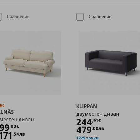
Сравнение
Сравнение
во
KLIPPAN
ALNÄS
двуместен диван
Цена
244,91 €
местен диван
244
,
91
€
Цена
599,00 €
99
,
00
€
479
,
00
лв
171
,
54
лв
1225 точки