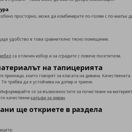
тура
обено просторно, може да комбинирате по-голям с по-малък ди
здаде удобство в това сравнително тясно помещение.
мебел
са отличен избор и за сградите с повече посетители.
материалът на тапицерията
е признаци, които говорят за класата на дивана. Качествената
Тя трябва да е устойчива на допир и триене.
 Информирайте се за възможностите за почистване на материят
ате качествени
калъфи за диван
.
ани ще откриете в раздела
иците;