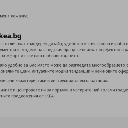
емент лежанка;
kea.bg
се отличават с модерен дизайн, удобство и качествена изработ
вуместните модели на шведския бранд се вписват перфектно в 
т комфорт и естетика в обзавеждането.
яко удобно за Вас място може да разгледате многообразието от
оналните цени, актуалните модни тенденции и най-новите офер
писани характеристики и инструкции за експлоатация.
ините и центровете ни за поръчки в четирите най-големи града:
тните предложения от IKEA!