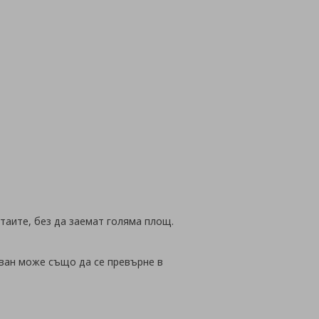
йн
таите, без да заемат голяма площ.
ван може също да се превърне в