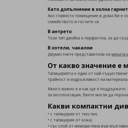
Като допълнение в холна гарни
Ако главното помещение в дома Ви е ос
семейството и гостите си.
В антрето
Този тип двойка е перфектна, за да съ
В хотели, чакални
Двуместните представители на
меката 
От какво значение е 
Тапицерията е един от най-същественит
трайност и издръжливост на материала. 
Много важно е и как ще я поддържате.
за експлоатация, бихте могли да поръч
Какви компактни див
• с тапицерия от текстил;
• с тапицерия от кожа;
• със слой от мемори пяна във възглавн