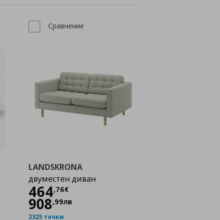
Сравнение
LANDSKRONA
двуместен диван
Цена
464,76 €
464
,
76
€
908
,
99
лв
2325 точки