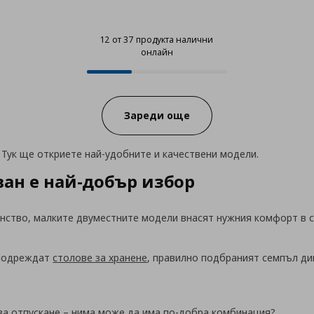
12 от 37 продукта налични
онлайн
12 от 37 продукта налични онла
Progress:
Зареди още
 Тук ще откриете най-удобните и качествени модели.
ан е най-добър избор
нство, малките двуместните модели внасят нужния комфорт в с
 подреждат
столове за хранене
, правилно подбраният семпъл ди
за отпускане – нима може да има по-добра комбинация?