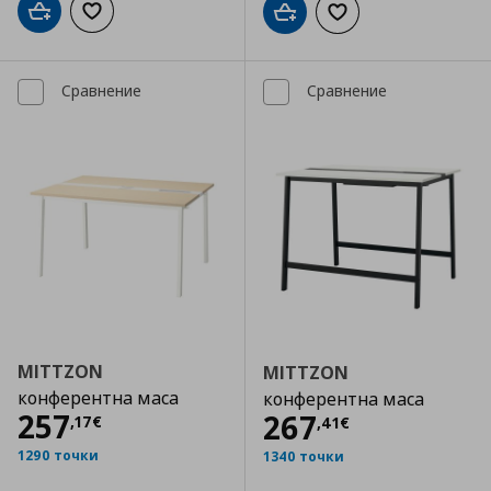
Добави в кошницата
Добави към списъка с любими
Добави в кошницата
Добави към списъка
Сравнение
Сравнение
MITTZON
MITTZON
конферентна маса
конферентна маса
Цена
257,17 €
257
Цена
267,41 €
267
,
17
€
,
41
€
1290 точки
1340 точки