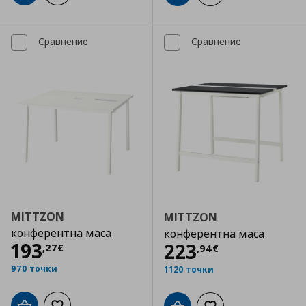
Сравнение
Сравнение
MITTZON
MITTZON
конферентна маса
конферентна маса
Цена
193,27 €
193
Цена
223,94 €
223
,
27
€
,
94
€
970 точки
1120 точки