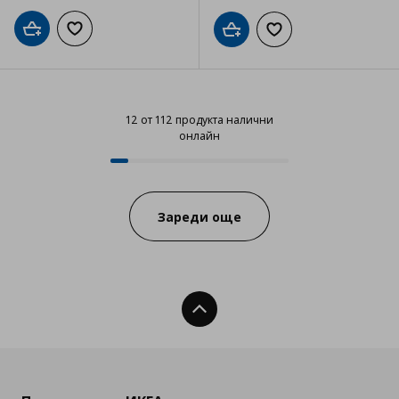
Добави в кошницата
Добави към списъка с любими
Добави в кошницата
Добави към списъка
12 от 112 продукта налични
онлайн
12 от 112 продукта налични онл
Progress:
Зареди още
Нагоре