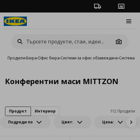
Проследяване на п
Магази
Burge
Camera
Продукти
›
Бюра
›
Офис бюра
›
Системи за офис обзавеждане
›
Система M
Конферентни маси MITTZON
Продукт
Интериор
112 Продукти
Подреди по
Цвят:
Цена: