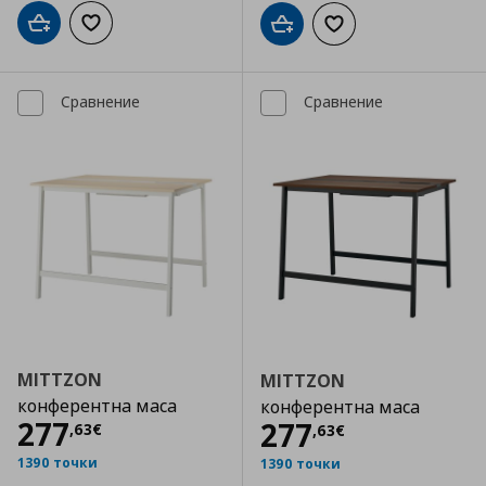
Добави в кошницата
Добави към списъка с любими
Добави в кошницата
Добави към списъка
Сравнение
Сравнение
MITTZON
MITTZON
конферентна маса
конферентна маса
Цена
277,63 €
277
Цена
277,63 €
277
,
63
€
,
63
€
1390 точки
1390 точки