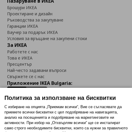
Пазаруване в ИКЕА
Брошури ИКЕА
Проектиране и дизайн
Ръководства за закупуване
Гаранции ИКЕА
Ваучер за подарък ИКЕА
Условия за връщане на закупени стоки
За ИКЕА
Работете с нас
Това е ИКЕА
Пресцентър
Най-често задавани въпроси
Свържете се с нас
Приложение IKEA Bulgaria:
Политика за използване на бисквитки
С избиране на опцията „Приемам всички“, Вие се съгласявате да
приемете всички бисквитки с цел подобряване на навигацията,
Последвайте ни:
анализ на посещенията и подобряване на маркетинговите ни
активности. При избор на „Отхвърлям всички“ ще се инсталират
Facebook
Twitter
Youtube
Pinterest
Instagram
само строго необходимитe бисквитки, които са нужни за правилното