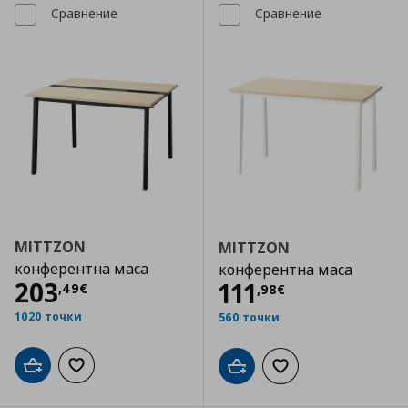
Сравнение
Сравнение
MITTZON
MITTZON
конферентна маса
конферентна маса
Цена
203,49 €
203
Цена
111,98 €
111
,
49
€
,
98
€
1020 точки
560 точки
Добави в кошницата
Добави към списъка с любими
Добави в кошницата
Добави към списъка