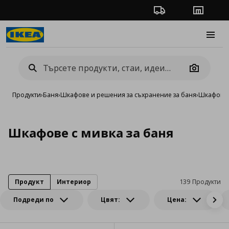
Проследяване на п
Магази
Burge
Camera
Продукти
›
Баня
›
Шкафове и решения за съхранение за баня
›
Шкафове 
Шкафове с мивка за баня
Продукт
Интериор
139 Продукти
Подреди по
Цвят:
Цена: