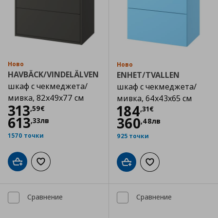
Ново
Ново
HAVBÄCK/VINDELÄLVEN
ENHET/TVALLEN
шкаф с чекмеджета/
шкаф с чекмеджета/
мивка, 82x49x77 см
мивка, 64x43x65 см
Цена
313,59 €
313
Цена
184,31 €
184
,
59
€
,
31
€
613
360
,
33
лв
,
48
лв
1570 точки
925 точки
Добави в кошницата
Добави към списъка с любими
Добави в кошницата
Добави към списъка
Сравнение
Сравнение