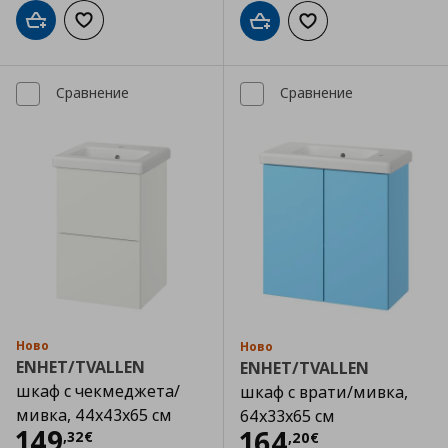
Добави в кошницата
Добави към списъка с любими
Добави в кошницата
Добави към списъка
Сравнение
Сравнение
Ново
Ново
ENHET/TVALLEN
ENHET/TVALLEN
шкаф с чекмеджета/
шкаф с врати/мивка,
мивка, 44x43x65 см
64x33x65 см
Цена
149,32 €
149
Цена
164,20 €
164
,
32
€
,
20
€