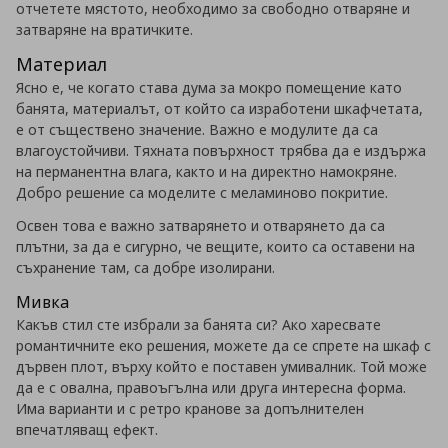
отчетете мястото, необходимо за свободно отваряне и
затваряне на вратичките.
Материал
Ясно е, че когато става дума за мокро помещение като
банята, материалът, от който са изработени шкафчетата,
е от съществено значение. Важно е модулите да са
влагоустойчиви. Тяхната повърхност трябва да е издържа
на перманентна влага, както и на директно намокряне.
Добро решение са моделите с меламиново покритие.
Освен това е важно затварянето и отварянето да са
плътни, за да е сигурно, че вещите, които са оставени на
съхранение там, са добре изолирани.
Мивка
Какъв стил сте избрали за банята си? Ако харесвате
романтичните еко решения, можете да се спрете на шкаф с
дървен плот, върху който е поставен умивалник. Той може
да е с овална, правоъгълна или друга интересна форма.
Има варианти и с ретро кранове за допълнителен
впечатляващ ефект.