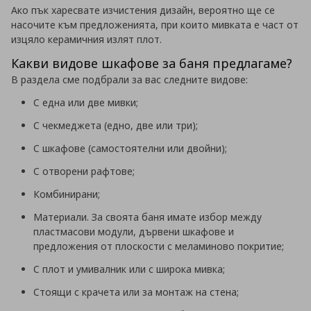
Ако пък харесвате изчистения дизайн, вероятно ще се
насочите към предложенията, при които мивката е част от
изцяло керамичния излят плот.
Какви видове шкафове за баня предлагаме?
В раздела сме подбрали за вас следните видове:
С една или две мивки;
С чекмеджета (едно, две или три);
С шкафове (самостоятелни или двойни);
С отворени рафтове;
Комбинирани;
Материали. За своята баня имате избор между
пластмасови модули, дървени шкафове и
предложения от плоскости с меламиново покритие;
С плот и умивалник или с широка мивка;
Стоящи с крачета или за монтаж на стена;