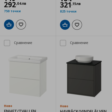
292
321
,
04
лв
,
15
лв
750 точки
825 точки
Добави в кошницата
Добави към списъка с любими
Добави в кошницата
Добави към списъка
Сравнение
Сравнение
Ново
Ново
ENHET/TVALLEN
HAVBÄCK/VINDELÄLVEN