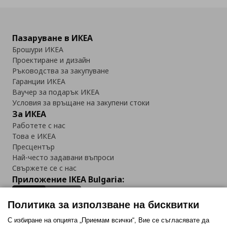
Пазаруване в ИКЕА
Брошури ИКЕА
Проектиране и дизайн
Ръководства за закупуване
Гаранции ИКЕА
Ваучер за подарък ИКЕА
Условия за връщане на закупени стоки
За ИКЕА
Работете с нас
Това е ИКЕА
Пресцентър
Най-често задавани въпроси
Свържете се с нас
Приложение IKEA Bulgaria:
Политика за използване на бисквитки
С избиране на опцията „Приемам всички“, Вие се съгласявате да