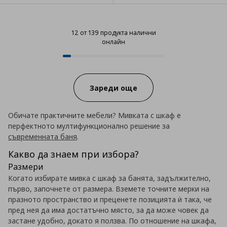
12 от 139 продукта налични
онлайн
12 от 139 продукта налични онл
Progress:
Зареди още
Обичате практичните мебели? Мивката с шкаф е
перфектното мултифункционално решение за
съвременната баня
.
Какво да знаем при избора?
Размери
Когато избирате мивка с шкаф за банята, задължително,
първо, започнете от размера. Вземете точните мерки на
празното пространство и преценете позицията ѝ така, че
пред нея да има достатъчно място, за да може човек да
застане удобно, докато я ползва. По отношение на шкафа,