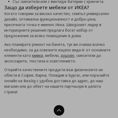
Със смесители или с винтидж батерии с кранчета.
Защо да изберете мебели от ИКЕА?
Когато говорим за високо качество, семпъл универсален
дизайн, оптимална функционалност и добра цена,
пресечната точка е именно Икеа. Шведският лидер в
интериорните решения предлага богат избор от
предложения за всяко помещение в дома.
Ако планирате ремонт на банята, тук ви очаква всичко
необходимо, за да освежите изцяло вида ѝ: от основните
елементи като
мивки
, мебели,
душове
, смесители до
аксесоарите, текстила и осветлението.
Открийте качествените продукти във физическите ни
обекти в София, Варна, Пловдив и Бургас, или поръчайте
онлайн на Ikea.bg с удобна доставка до адрес, до наш
магазин или до обект на нашите партньори в цялата
страна!
Нагоре