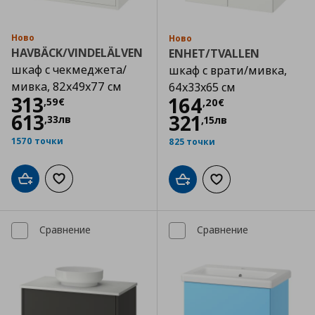
Ново
Ново
HAVBÄCK/VINDELÄLVEN
ENHET/TVALLEN
шкаф с чекмеджета/
шкаф с врати/мивка,
мивка, 82x49x77 см
64x33x65 см
Цена
313,59 €
313
Цена
164,20 €
164
,
59
€
,
20
€
613
321
,
33
лв
,
15
лв
1570 точки
825 точки
Добави в кошницата
Добави към списъка с любими
Добави в кошницата
Добави към списъка
Сравнение
Сравнение