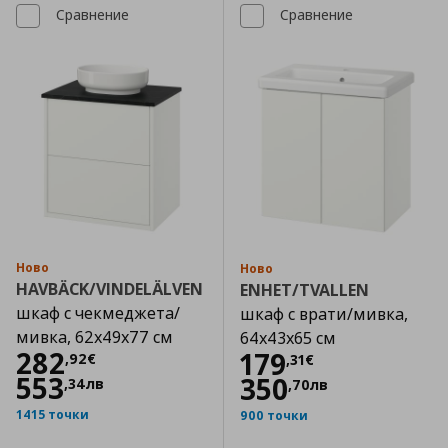
Сравнение
Сравнение
Ново
Ново
HAVBÄCK/VINDELÄLVEN
ENHET/TVALLEN
шкаф с чекмеджета/
шкаф с врати/мивка,
мивка, 62x49x77 см
64x43x65 см
Цена
282,92 €
282
Цена
179,31 €
179
,
92
€
,
31
€
553
350
,
34
лв
,
70
лв
1415 точки
900 точки