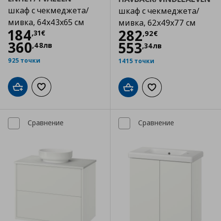
шкаф с чекмеджета/
шкаф с чекмеджета/
мивка, 64x43x65 см
мивка, 62x49x77 см
Цена
184,31 €
184
Цена
282,92 €
282
,
31
€
,
92
€
360
553
,
48
лв
,
34
лв
925 точки
1415 точки
Добави в кошницата
Добави към списъка с любими
Добави в кошницата
Добави към списъка
Сравнение
Сравнение