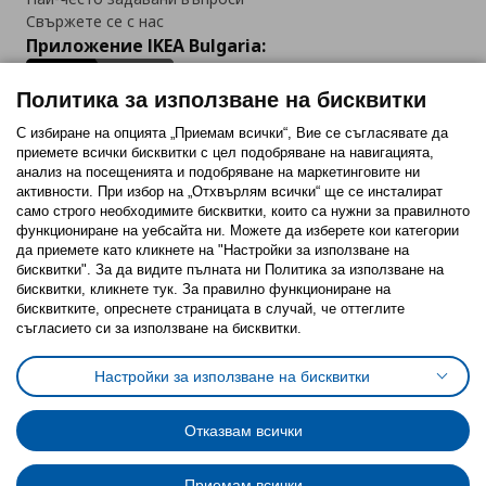
Свържете се с нас
Приложение IKEA Bulgaria:
Политика за използване на бисквитки
С избиране на опцията „Приемам всички“, Вие се съгласявате да
приемете всички бисквитки с цел подобряване на навигацията,
Последвайте ни:
анализ на посещенията и подобряване на маркетинговите ни
активности. При избор на „Отхвърлям всички“ ще се инсталират
Facebook
Twitter
Youtube
Pinterest
Instagram
само строго необходимитe бисквитки, които са нужни за правилното
функциониране на уебсайта ни. Можете да изберете кои категории
да приемете като кликнете на "Настройки за използване на
бисквитки". За да видите пълната ни Политика за използване на
бисквитки, кликнете тук. За правилно функциониране на
бисквитките, опреснете страницата в случай, че оттеглите
съгласието си за използване на бисквитки.
Политика за използване на бисквитки (Cookies)
Избор на настройки за използване на бисквитки
Настройки за използване на бисквитки
Условия за ползване на ikea.bg
Обща политика за личните данни
Политика за защита на личните данни на ikea.bg
Общи условия на програма IKEA Family
Отказвам всички
Политика за защита на лични данни на програма IKEA Family
Приемам всички