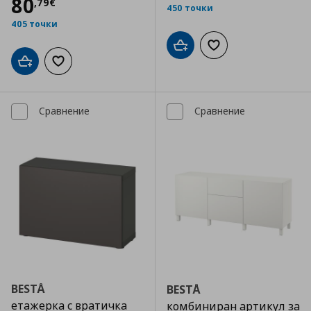
Цена
80,79 €
80
,
79
€
450 точки
405 точки
Добави в кошницата
Добави към списъка
Добави в кошницата
Добави към списъка с любими
Сравнение
Сравнение
BESTÅ
BESTÅ
етажерка с вратичка
комбиниран артикул за