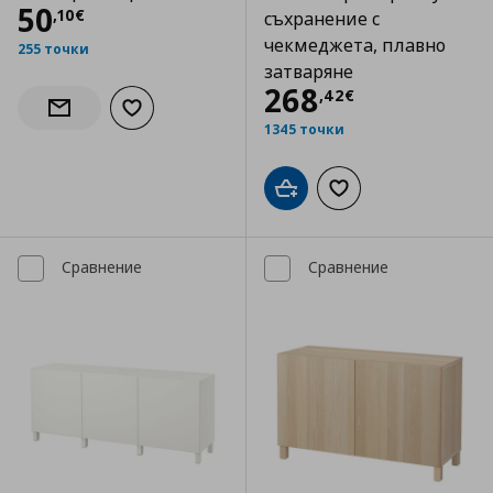
Цена
50,10 €
50
,
10
€
съхранение с
чекмеджета, плавно
255 точки
затваряне
Цена
268,42 €
268
,
42
€
Добави към списъка с любими
Информирай ме за наличност
1345 точки
Добави в кошницата
Добави към списъка
Сравнение
Сравнение