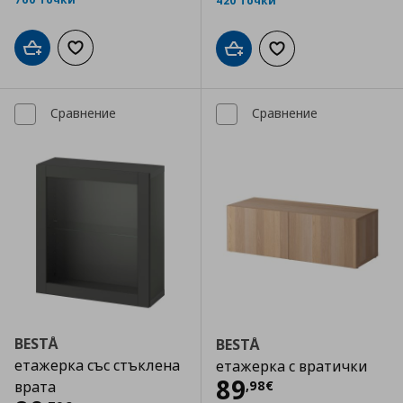
420 точки
Добави в кошницата
Добави към списъка с любими
Добави в кошницата
Добави към списъка
Сравнение
Сравнение
BESTÅ
BESTÅ
етажерка със стъклена
етажерка с вратички
Цена
89,98 €
89
,
98
€
врата