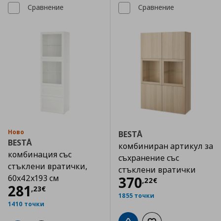
Сравнение
Сравнение
Ново
BESTÅ
BESTÅ
комбиниран артикул за
комбинация със
съхранение със
стъклени вратички,
стъклени вратички
60x42x193 см
Цена
370,22 €
370
,
22
€
Цена
281,23 €
281
,
23
€
1855 точки
1410 точки