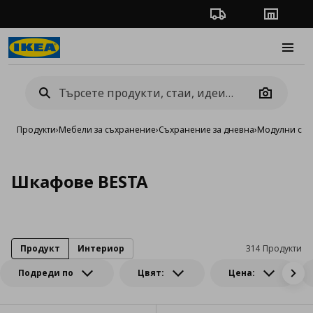
Проследяване на п
Магази
Burge
Camera
Продукти
›
Мебели за съхранение
›
Съхранение за дневна
›
Модулни сист
Шкафове BESTA
Продукт
Интериор
314 Продукти
Подреди по
Цвят:
Цена: