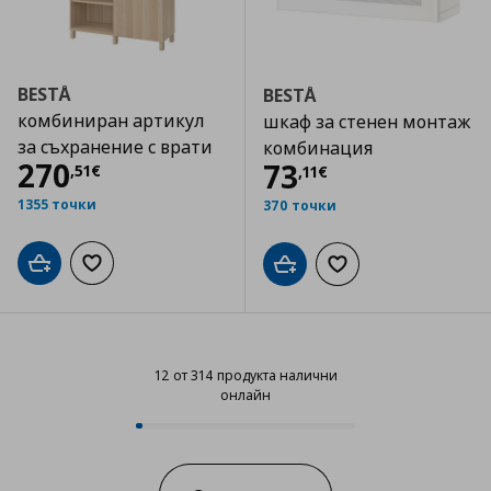
BESTÅ
BESTÅ
комбиниран артикул
шкаф за стенен монтаж
за съхранение с врати
комбинация
Цена
270,51 €
270
Цена
73,11 €
73
,
51
€
,
11
€
1355 точки
370 точки
Добави в кошницата
Добави към списъка с любими
Добави в кошницата
Добави към списъка
12 от 314 продукта налични
онлайн
12 от 314 продукта налични онл
Progress: