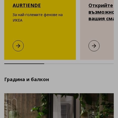
AURTIENDE
Открийте
възможнос
За най-големите фенове на
вашия сма
ИКЕА
AURTIENDE
Виж повече
Открийте въ
Виж повече
Градина и балкон