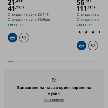
Цена
21,44 €
Цена
56,
21
56
,
44
€
,
91
€
41
111
,
93
лв
,
31
лв
Стандартна цена
35,74€
Стандартна цена
8
Стандартна цена
69,90лв
Стандартна цена
1
110 точки
285 точки
Добави в кошницата
Добави към списъка с любими
Добави в кошни
Добави к
Запазване на час за проектиране на
кухня
Запазване на час за проектиране на к
Виж повече