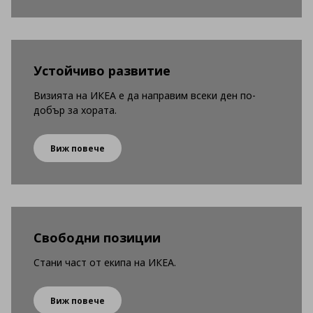
Устойчиво развитие
Визията на ИКЕА е да направим всеки ден по-
добър за хората.
Виж повече
Свободни позиции
Стани част от екипа на ИКЕА.
Виж повече