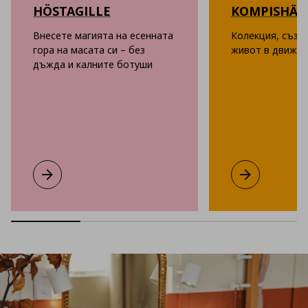
HÖSTAGILLE
KOMPISHÄ
Внесете магията на есенната
Колекция, създ
гора на масата си – без
живот в движен
дъжда и калните ботуши
HÖSTAGILLE
Виж повече
KOMPISHÄNG
Виж повече