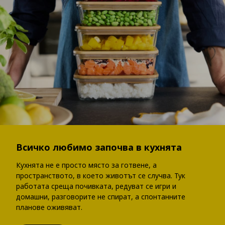
Всичко любимо започва в кухнята
Кухнята не е просто място за готвене, а
пространството, в което животът се случва. Тук
работата среща почивката, редуват се игри и
домашни, разговорите не спират, а спонтанните
планове оживяват.