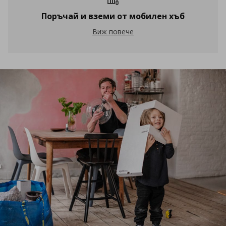
Поръчай и вземи от мобилен хъб
Поръчай и вземи от мобилен хъб
Виж повече