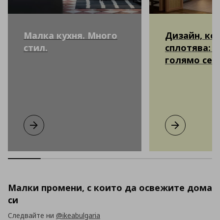
Малка кухня. Много
Дизайн, ко
стил.
сплотява: к
голямо сем
Малка кухня. Много стил.
Виж повече
Дизайн, койт
Виж повече
Малки промени, с които да освежите дома
си
Следвайте ни
@ikeabulgaria