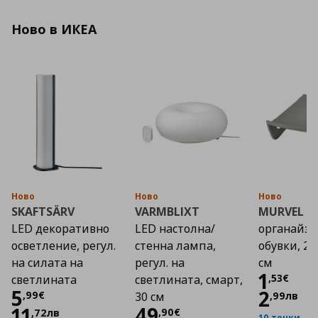
Ново в ИКЕА
Ново
Ново
Ново
SKAFTSÄRV
VARMBLIXT
MURVEL
LED декоративно
LED настолна/
органайзе
осветление, регул.
стенна лампа,
обувки, 2
на силата на
регул. на
см
Цена
1
,
53
€
светлината
светлината, смарт,
Цена
5,99 €
5
2
,
99
€
,
99
лв
30 см
Цена
49,90 €
49
11
,
90
€
,
72
лв
10 точки