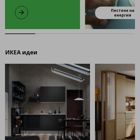
Пестене на
Малки промени за по-добър живот. Заедно.
енергия
ИКЕА идеи