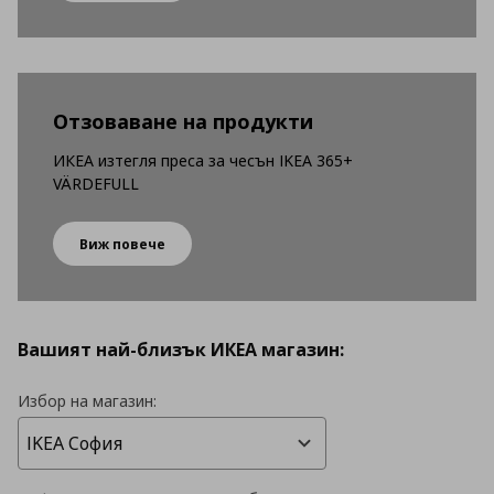
Отзоваване на продукти
ИКЕА изтегля преса за чесън IKEA 365+
VÄRDEFULL
Виж повече
Вашият най-близък ИКЕА магазин:
Избор на магазин: