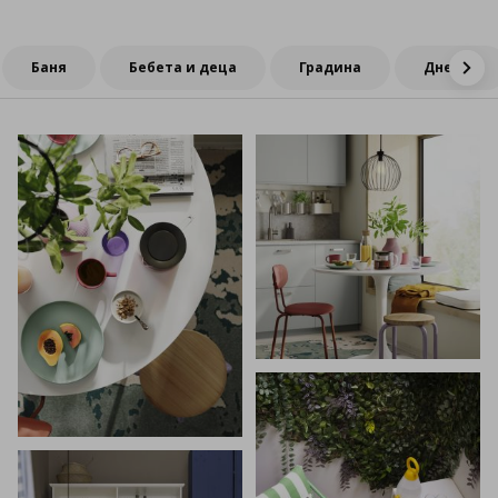
Баня
Бебета и деца
Градина
Дневна