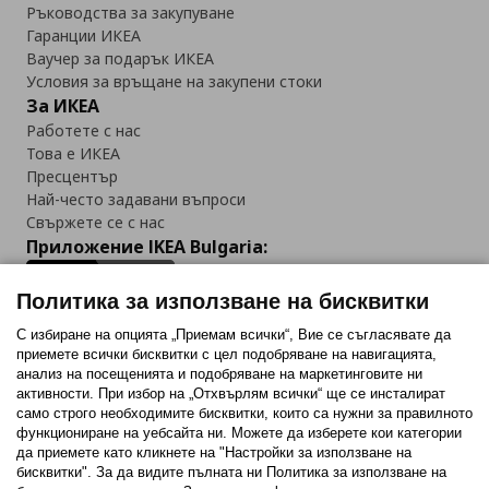
Ръководства за закупуване
Гаранции ИКЕА
Ваучер за подарък ИКЕА
Условия за връщане на закупени стоки
За ИКЕА
Работете с нас
Това е ИКЕА
Пресцентър
Най-често задавани въпроси
Свържете се с нас
Приложение IKEA Bulgaria:
Политика за използване на бисквитки
С избиране на опцията „Приемам всички“, Вие се съгласявате да
приемете всички бисквитки с цел подобряване на навигацията,
Последвайте ни:
анализ на посещенията и подобряване на маркетинговите ни
активности. При избор на „Отхвърлям всички“ ще се инсталират
Facebook
Twitter
Youtube
Pinterest
Instagram
само строго необходимитe бисквитки, които са нужни за правилното
функциониране на уебсайта ни. Можете да изберете кои категории
да приемете като кликнете на "Настройки за използване на
бисквитки". За да видите пълната ни Политика за използване на