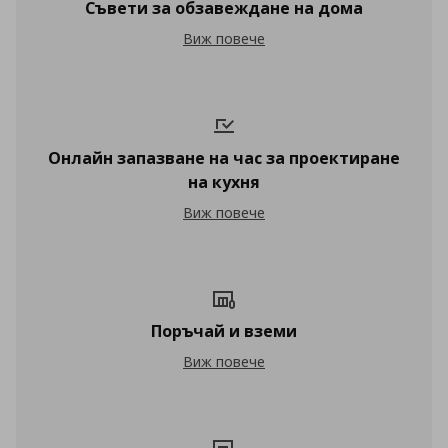
Съвети за обзавеждане на дома
Съвети за обзавеждане на дома
Виж повече
Онлайн запазване на час за проектиране
на кухня
Онлайн запазване на час за проектира
Виж повече
Поръчай и вземи
Поръчай и вземи
Виж повече