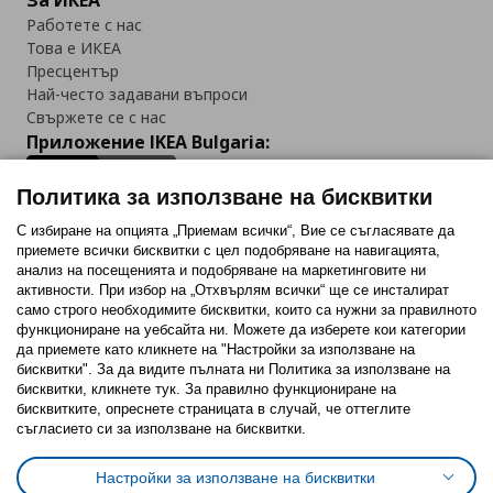
Работете с нас
Това е ИКЕА
Пресцентър
Най-често задавани въпроси
Свържете се с нас
Приложение IKEA Bulgaria:
Политика за използване на бисквитки
С избиране на опцията „Приемам всички“, Вие се съгласявате да
приемете всички бисквитки с цел подобряване на навигацията,
Последвайте ни:
анализ на посещенията и подобряване на маркетинговите ни
активности. При избор на „Отхвърлям всички“ ще се инсталират
Facebook
Twitter
Youtube
Pinterest
Instagram
само строго необходимитe бисквитки, които са нужни за правилното
функциониране на уебсайта ни. Можете да изберете кои категории
да приемете като кликнете на "Настройки за използване на
бисквитки". За да видите пълната ни Политика за използване на
бисквитки, кликнете тук. За правилно функциониране на
бисквитките, опреснете страницата в случай, че оттеглите
съгласието си за използване на бисквитки.
Политика за използване на бисквитки (Cookies)
Избор на настройки за използване на бисквитки
Настройки за използване на бисквитки
Условия за ползване на ikea.bg
Обща политика за личните данни