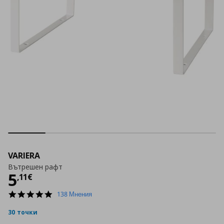
VARIERA
Вътрешен рафт
Цена
5,11 €
5
,
11
€
4.9
138 Мнения
star
rating
30 точки