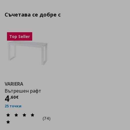
Съчетава се добре с
Top Seller
VARIERA
Вътрешен рафт
Цена
4,60 €
4
,
60
€
25 точки
(74)