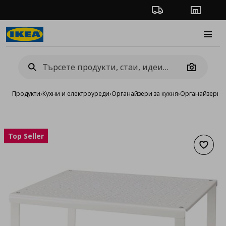
Проследяване на п
Магази
Burge
Camera
Продукти
›
Кухни и електроуреди
›
Органайзери за кухня
›
Органайзери з
Top Seller
Добав