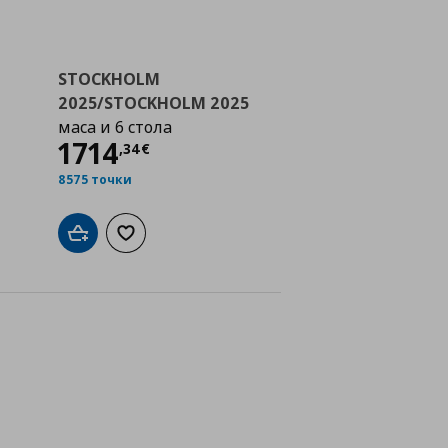
STOCKHOLM
2025/STOCKHOLM 2025
маса и 6 стола
Цена
1714,34 €
1714
,
34
€
8575 точки
а с любими
Добави в кошницата
Добави към списъка с любими
йн