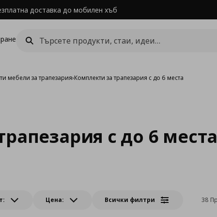
езплатна доставка до мобилен хъб
ране
ти мебели за трапезария
›
Комплекти за трапезария с до 6 места
трапезария с до 6 мест
т:
Цена:
Всички филтри
38 П