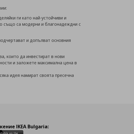
рии:
еляйки ги като най-устойчиви и
ито също са модерни и благонадеждни с
 подчертават и допълват основния
ва, които да инвестират в нови
ности и заложете максимална цена в
сяка идея намират своята пресечна
ение IKEA Bulgaria: