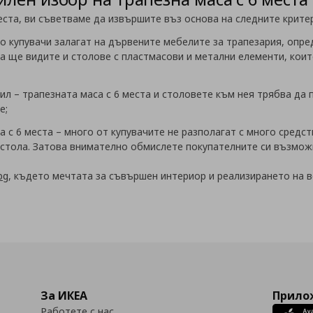
еста, ви съветваме да извършите въз основа на следните крите
о купувачи залагат на дървените мебелите за трапезария, опред
та ще видите и столове с пластмасови и метални елементи, ко
тил
–
трапезната маса с 6 места и столовете към нея трябва да
е;
а с 6 места –
много от купувачите не разполагат с много средст
6 стола. Затова внимателно обмислете покупателните си възмож
bg
, където мечтата за съвършен интериор и реализирането на в
За ИКЕА
Прилож
Работете с нас