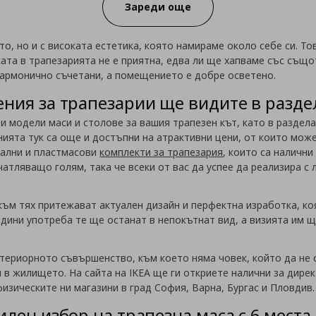
Зареди още
то, но и с високата естетика, която намираме около себе си. Т
ката в трапезарията не е приятна, едва ли ще хапваме със също
армонично съчетани, а помещението е добре осветено.
ния за трапезарии ще видите в разде
 модели маси и столове за вашия трапезен кът, като в раздела
нията тук са още и достъпни на атрактивни цени, от които може
тални и пластмасови
комплекти за трапезария
, които са налични
чатляващо голям, така че всеки от вас да успее да реализира с
 към тях притежават актуален дизайн и перфектна изработка, 
дини употреба те ще останат в непокътнат вид, а визията им ще
териорното съвършенство, към което няма човек, който да не 
я в жилището. На сайта на IKEA ще ги откриете налични за дире
изическите ни магазини в град София, Варна, Бургас и Пловдив.
лен избор на трапезна маса с 6 места