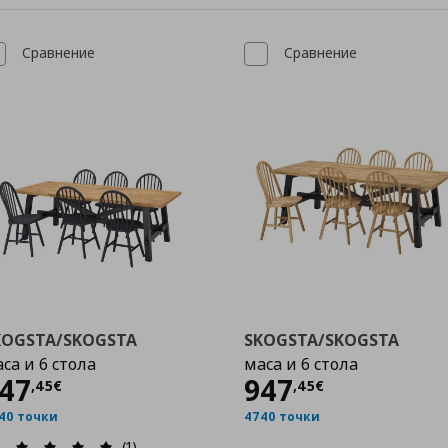
Сравнение
Сравнение
KOGSTA/SKOGSTA
SKOGSTA/SKOGSTA
са и 6 стола
маса и 6 стола
Цена
947,45 €
Цена
947,45 €
47
947
,
45
€
,
45
€
40 точки
4740 точки
(1)