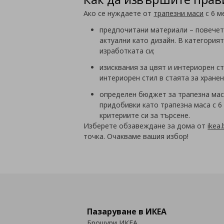
Ако се нуждаете от
трапезни маси
с 6 м
предпочитани материали
–
повечет
актуални като дизайн. В категория
изработката си;
изисквания за цвят и интериорен с
интериорен стил в стаята за хранен
определен бюджет за
трапезна мас
придобивки като трапезна маса с 
критериите си за търсене.
Изберете обзавеждане за дома от
ikea.
точка. Очакваме вашия избор!
Пазаруване в ИКЕА
Брошури ИКЕА