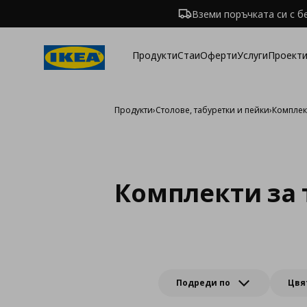
Вземи поръчката си с б
Продукти
Стаи
Оферти
Услуги
Проекти
Продукти
›
Столове, табуретки и пейки
›
Комплек
Комплекти за 
Подреди по
Цвя