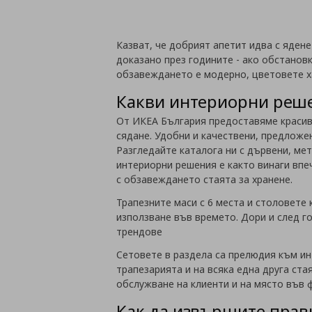
Казват, че добрият апетит идва с ядене
доказано през годините - ако обстанов
обзавеждането е модерно, цветовете х
Какви интериорни реше
От ИКЕА България предоставяме красиви
сядане. Удобни и качествени, предложе
Разгледайте каталога ни с дървени, ме
интериорни решения е както винаги впе
с обзавеждането стаята за хранене.
Трапезните маси с 6 места и столовете
използване във времето. Дори и след го
трендове
Сетовете в раздела са прелюдия към ин
трапезарията и на всяка една друга ста
обслужване на клиенти и на място във ф
Как да извършите прави