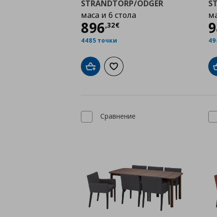
STRANDTORP/ODGER
S
маса и 6 стола
ма
Цена
896,32 €
896
9
,
32
€
4485 точки
49
Добави в кошницата
Добави към списъка с любими
Сравнение