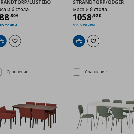
TRANDTORP/LUSTEBO
STRANDTORP/ODGER
са и 6 стола
маса и 8 стола
Цена
988,30 €
Цена
1058,92 
88
1058
,
30
€
,
92
€
45 точки
5295 точки
Добави в кошницата
Добави към списъка с любими
Добави в кошницата
Добави към списък
Сравнение
Сравнение