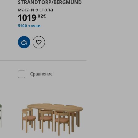
STRANDTORP/BERGMUND
маса и 6 стола
€
Цена
1019,02 €
1019
,
02
€
5100 точки
а с любими
Добави в кошницата
Добави към списъка с любими
Сравнение