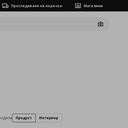
Проследяване на поръчка
Магазини
Camera
а
родукти
Продукт
Интериор