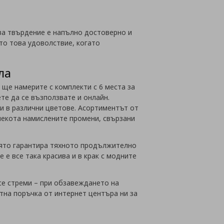
ова твърдение е напълно достоверно и
то това удоволствие, когато
ла
 ще намерите с комплекти с 6 места за
те да се възползвате и онлайн.
 и в различни цветове. Асортиментът от
 лекота намислените промени, свързани
която гарантира тяхното продължително
 е все така красива и в крак с модните
се стреми – при обзавеждането на
ктна поръчка от интернет центъра ни за