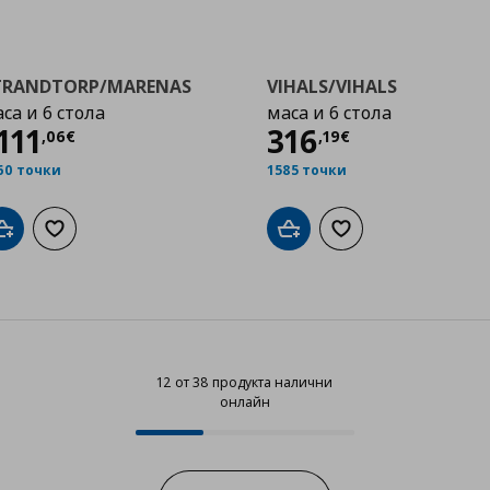
TRANDTORP/MARENAS
VIHALS/VIHALS
са и 6 стола
маса и 6 стола
Цена
1111,06 €
Цена
316,19 €
111
316
,
06
€
,
19
€
60 точки
1585 точки
Добави в кошницата
Добави към списъка с любими
Добави в кошницата
Добави към списък
12 от 38 продукта налични
онлайн
12 от 38 продукта налични онла
Progress: