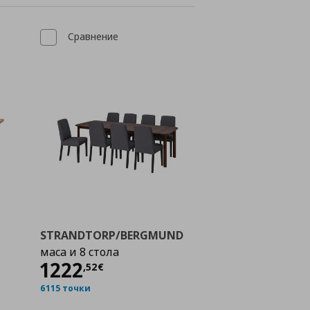
Сравнение
STRANDTORP/BERGMUND
маса и 8 стола
Цена
1222,52 €
1222
,
52
€
6115 точки