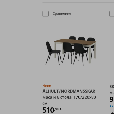
Сравнение
Ново
S
ÅLHULT/NORDMANSSKÄR
ма
маса и 6 стола, 170/220x80
9
см
47
Цена
510,50 €
510
,
50
€