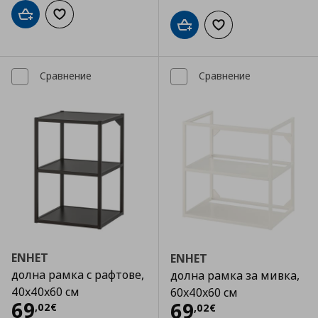
Добави в кошницата
Добави към списъка с любими
Добави в кошницата
Добави към списъка
Сравнение
Сравнение
ENHET
ENHET
долна рамка с рафтове,
долна рамка за мивка,
40x40x60 см
60x40x60 см
Цена
69,02 €
69
Цена
69,02 €
69
,
02
€
,
02
€