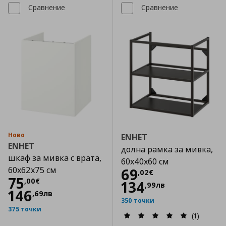
Сравнение
Сравнение
Ново
ENHET
ENHET
долна рамка за мивка,
шкаф за мивка с врата,
60x40x60 см
60x62x75 см
Цена
69,02 €
69
,
02
€
Цена
75,00 €
75
,
00
€
134
,
99
лв
146
,
69
лв
350 точки
375 точки
(1)