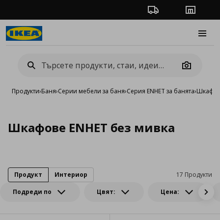
Проследяване на п
Магази
Burge
Camera
Продукти
›
Баня
›
Серии мебели за баня
›
Серия ENHET за банята
›
Шкафов
Шкафове ENHET без мивка
Продукт
Интериор
17 Продукти
Подреди по
Цвят:
Цена: