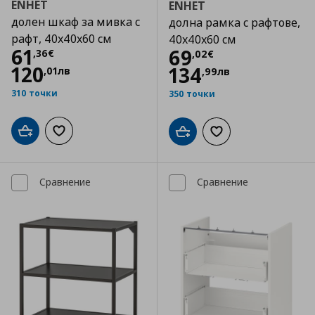
ENHET
ENHET
долен шкаф за мивка с
долна рамка с рафтове,
рафт, 40x40x60 см
40x40x60 см
Цена
61,36 €
61
Цена
69,02 €
69
,
36
€
,
02
€
120
134
,
01
лв
,
99
лв
310 точки
350 точки
Добави в кошницата
Добави към списъка с любими
Добави в кошницата
Добави към списъка
Сравнение
Сравнение