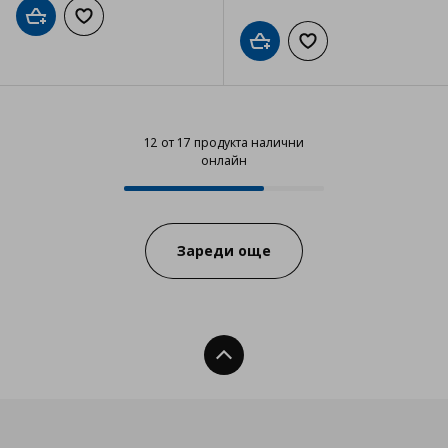
Добави в кошницата
Добави към списъка с любими
Добави в кошницата
Добави към списъка
12 от 17 продукта налични
онлайн
12 от 17 продукта налични онла
Progress:
Зареди още
Нагоре