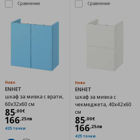
Сравнение
Сравнение
Ново
Ново
ENHET
ENHET
шкаф за мивка с врати,
шкаф за мивка с
60x32x60 см
чекмеджета, 40x42x60
Цена
85,00 €
85
,
00
€
см
Цена
85,00 €
166
85
,
25
лв
,
00
€
166
,
25
лв
425 точки
425 точки