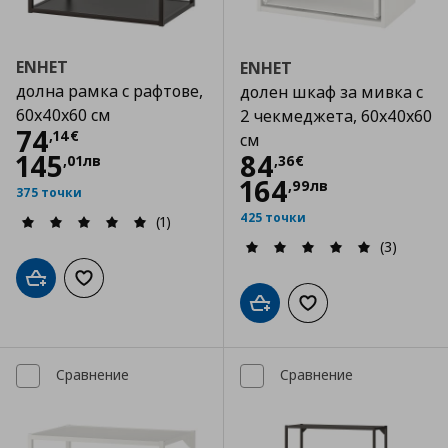
ENHET
ENHET
долна рамка с рафтове,
долен шкаф за мивка с
60x40x60 см
2 чекмеджета, 60x40x60
Цена
74,14 €
74
,
14
€
см
Цена
84,36 €
145
84
,
01
лв
,
36
€
164
,
99
лв
375 точки
425 точки
(1)
(3)
Добави в кошницата
Добави към списъка с любими
Добави в кошницата
Добави към списъка
Сравнение
Сравнение