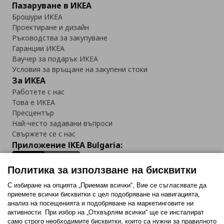
Пазаруване в ИКЕА
Брошури ИКЕА
Проектиране и дизайн
Ръководства за закупуване
Гаранции ИКЕА
Ваучер за подарък ИКЕА
Условия за връщане на закупени стоки
За ИКЕА
Работете с нас
Това е ИКЕА
Пресцентър
Най-често задавани въпроси
Свържете се с нас
Приложение IKEA Bulgaria:
Политика за използване на бисквитки
С избиране на опцията „Приемам всички“, Вие се съгласявате да
приемете всички бисквитки с цел подобряване на навигацията,
Последвайте ни:
анализ на посещенията и подобряване на маркетинговите ни
активности. При избор на „Отхвърлям всички“ ще се инсталират
Facebook
Twitter
Youtube
Pinterest
Instagram
само строго необходимитe бисквитки, които са нужни за правилното