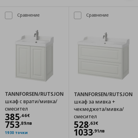
Сравнение
Сравнение
TANNFORSEN/RUTSJON
TANNFORSEN/RUTSJON
шкаф с врати/мивка/
шкаф за мивка +
смесител
чекмеджета/мивка/
Цена
385,46 €
385
,
46
€
смесител
Цена
528,63 €
753
528
,
89
лв
,
63
€
1033
,
91
лв
1930 точки