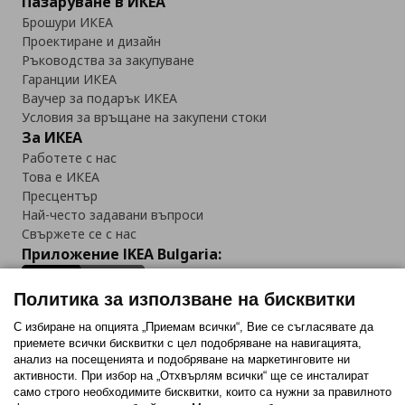
Пазаруване в ИКЕА
Брошури ИКЕА
Проектиране и дизайн
Ръководства за закупуване
Гаранции ИКЕА
Ваучер за подарък ИКЕА
Условия за връщане на закупени стоки
За ИКЕА
Работете с нас
Това е ИКЕА
Пресцентър
Най-често задавани въпроси
Свържете се с нас
Приложение IKEA Bulgaria:
Политика за използване на бисквитки
С избиране на опцията „Приемам всички“, Вие се съгласявате да
приемете всички бисквитки с цел подобряване на навигацията,
Последвайте ни:
анализ на посещенията и подобряване на маркетинговите ни
активности. При избор на „Отхвърлям всички“ ще се инсталират
Facebook
Twitter
Youtube
Pinterest
Instagram
само строго необходимитe бисквитки, които са нужни за правилното