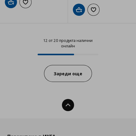
Добави в кошницата
Добави към списъка с любими
Добави в кошницата
Добави към списъка
12 от 20 продукта налични
онлайн
12 от 20 продукта налични онла
Progress:
Зареди още
Нагоре