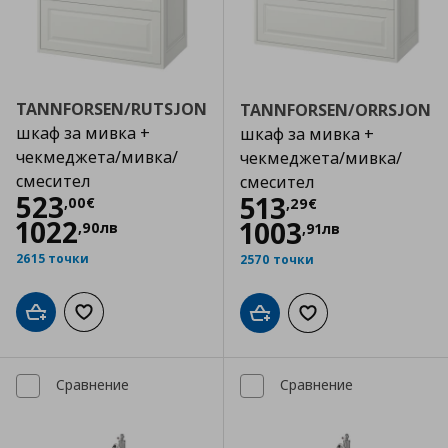
TANNFORSEN/RUTSJON
TANNFORSEN/ORRSJON
шкаф за мивка +
шкаф за мивка +
чекмеджета/мивка/
чекмеджета/мивка/
смесител
смесител
Цена
523,00 €
523
Цена
513,29 €
513
,
00
€
,
29
€
1022
1003
,
90
лв
,
91
лв
2615 точки
2570 точки
Добави в кошницата
Добави към списъка с любими
Добави в кошницата
Добави към списъка
Сравнение
Сравнение