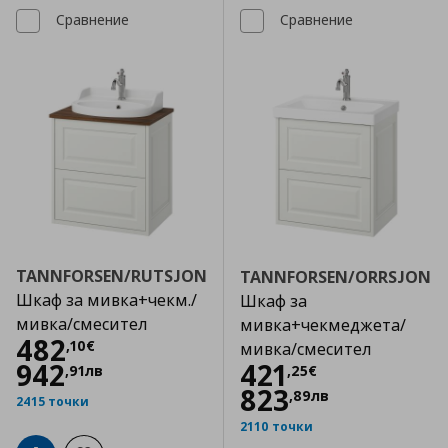
Сравнение
Сравнение
TANNFORSEN/RUTSJON
TANNFORSEN/ORRSJON
Шкаф за мивка+чекм./
Шкаф за
мивка/смесител
мивка+чекмеджета/
Цена
482,10 €
482
,
10
€
мивка/смесител
Цена
421,25 €
942
421
,
91
лв
,
25
€
823
,
89
лв
2415 точки
2110 точки