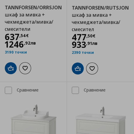
TANNFORSEN/ORRSJON
TANNFORSEN/RUTSJON
шкаф за мивка +
шкаф за мивка +
чекмеджета/мивка/
чекмеджета/мивка/
смесители
смесител
Цена
637,54 €
637
Цена
477,50 €
477
,
54
€
,
50
€
1246
933
,
92
лв
,
91
лв
3190 точки
2390 точки
Добави в кошницата
Добави към списъка с любими
Добави в кошницата
Добави към списъка
Сравнение
Сравнение