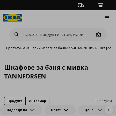
Проследяване на п
Магази
Burge
Camera
Продукти
›
Баня
›
Серии мебели за баня
›
Серия TANNFORSEN
›
Шкафове з
Шкафове за баня с мивка
TANNFORSEN
Продукт
Интериор
20 Продукти
Подреди по
Цвят:
Цена: