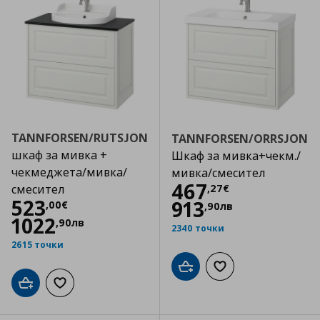
TANNFORSEN/RUTSJON
TANNFORSEN/ORRSJON
шкаф за мивка +
Шкаф за мивка+чекм./
чекмеджета/мивка/
мивка/смесител
Цена
467,27 €
467
,
27
€
смесител
Цена
523,00 €
523
913
,
00
€
,
90
лв
1022
,
90
лв
2340 точки
2615 точки
Добави в кошницата
Добави към списъка
Добави в кошницата
Добави към списъка с любими