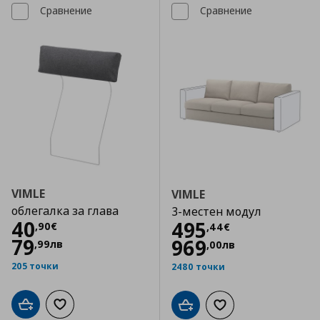
Сравнение
Сравнение
VIMLE
VIMLE
облегалка за глава
3-местен модул
Цена
40,90 €
40
Цена
495,44 €
495
,
90
€
,
44
€
79
969
,
99
лв
,
00
лв
205 точки
2480 точки
Добави в кошницата
Добави към списъка с любими
Добави в кошницата
Добави към списъка