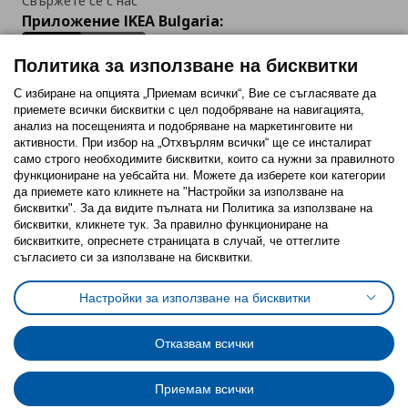
Свържете се с нас
Приложение IKEA Bulgaria:
Политика за използване на бисквитки
С избиране на опцията „Приемам всички“, Вие се съгласявате да
приемете всички бисквитки с цел подобряване на навигацията,
Последвайте ни:
анализ на посещенията и подобряване на маркетинговите ни
активности. При избор на „Отхвърлям всички“ ще се инсталират
Facebook
Twitter
Youtube
Pinterest
Instagram
само строго необходимитe бисквитки, които са нужни за правилното
функциониране на уебсайта ни. Можете да изберете кои категории
да приемете като кликнете на "Настройки за използване на
бисквитки". За да видите пълната ни Политика за използване на
бисквитки, кликнете тук. За правилно функциониране на
бисквитките, опреснете страницата в случай, че оттеглите
съгласието си за използване на бисквитки.
Политика за използване на бисквитки (Cookies)
Избор на настройки за използване на бисквитки
Настройки за използване на бисквитки
Условия за ползване на ikea.bg
Обща политика за личните данни
Политика за защита на личните данни на ikea.bg
Общи условия на програма IKEA Family
Отказвам всички
Политика за защита на лични данни на програма IKEA Family
Приемам всички