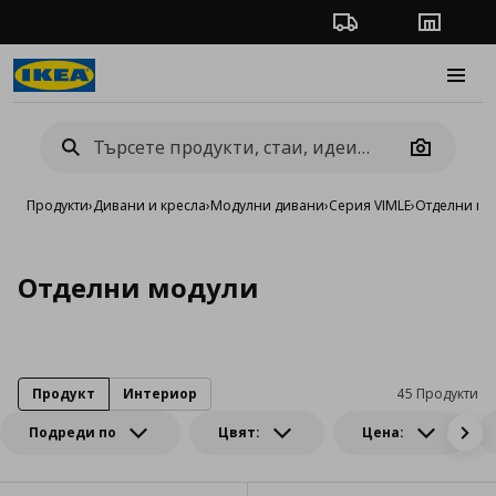
Проследяване на п
Магази
Burge
Camera
Продукти
›
Дивани и кресла
›
Модулни дивани
›
Серия VIMLE
›
Отделни мо
Отделни модули
Продукт
Интериор
45 Продукти
Подреди по
Цвят:
Цена: