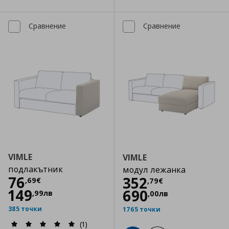
Сравнение
Сравнение
VIMLE
VIMLE
подлакътник
модул лежанка
Цена
76,69 €
76
Цена
352,79 €
352
,
69
€
,
79
€
149
690
,
99
лв
,
00
лв
385 точки
1765 точки
(1)