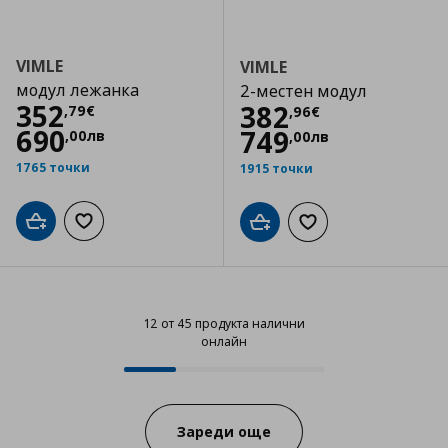
VIMLE
VIMLE
модул лежанка
2-местен модул
Цена
352,79 €
352
Цена
382,96 €
382
,
79
€
,
96
€
690
749
,
00
лв
,
00
лв
1765 точки
1915 точки
Добави в кошницата
Добави към списъка с любими
Добави в кошницата
Добави към списъка
12 от 45 продукта налични
онлайн
12 от 45 продукта налични онла
Progress:
Зареди още