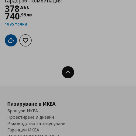
гардероб - комбинация
Цена
378,86 €
378
,
86
€
740
,
99
лв
1895 точки
Добави в кошницата
Добави към списъка с любими
Нагоре
Пазаруване в ИКЕА
Брошури ИКЕА
Проектиране и дизайн
Ръководства за закупуване
Гаранции ИКЕА