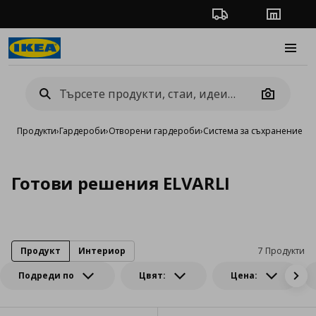
Проследяване на п
Магази
Burge
Camera
Продукти
›
Гардероби
›
Отворени гардероби
›
Система за съхранение EL
Готови решения ELVARLI
Продукт
Интериор
7 Продукти
Подреди по
Цвят:
Цена: