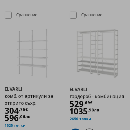
Сравнение
Сравнение
ELVARLI
ELVARLI
комб. от артикули за
гардероб - комбинация
Цена
529,69 €
529
,
69
€
открито съхр.
Цена
304,76 €
304
1035
,
76
€
,
98
лв
596
,
06
лв
2650 точки
1525 точки