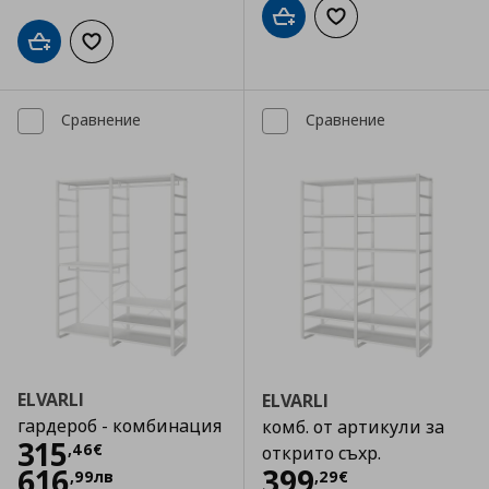
Добави в кошницата
Добави към списъка
Добави в кошницата
Добави към списъка с любими
Сравнение
Сравнение
ELVARLI
ELVARLI
гардероб - комбинация
комб. от артикули за
Цена
315,46 €
315
,
46
€
открито съхр.
Цена
399,29 €
616
399
,
99
лв
,
29
€