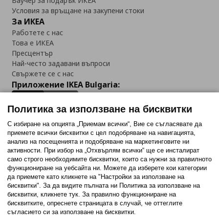
Ваучер за подарък ИКЕА
Условия за връщане на закупени стоки
За ИКЕА
Работете с нас
Това е ИКЕА
Пресцентър
Най-често задавани въпроси
Свържете се с нас
Приложение IKEA Bulgaria:
Политика за използване на бисквитки
С избиране на опцията „Приемам всички“, Вие се съгласявате да
приемете всички бисквитки с цел подобряване на навигацията,
Последвайте ни:
анализ на посещенията и подобряване на маркетинговите ни
активности. При избор на „Отхвърлям всички“ ще се инсталират
Facebook
Twitter
Youtube
Pinterest
Instagram
само строго необходимитe бисквитки, които са нужни за правилното
функциониране на уебсайта ни. Можете да изберете кои категории
да приемете като кликнете на "Настройки за използване на
бисквитки". За да видите пълната ни Политика за използване на
бисквитки, кликнете тук. За правилно функциониране на
бисквитките, опреснете страницата в случай, че оттеглите
съгласието си за използване на бисквитки.
Политика за използване на бисквитки (Cookies)