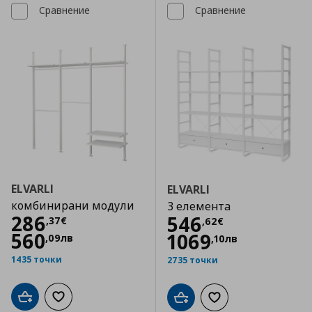
Сравнение
Сравнение
ELVARLI
ELVARLI
комбинирани модули
3 елемента
Цена
286,37 €
286
Цена
546,62 €
546
,
37
€
,
62
€
560
1069
,
09
лв
,
10
лв
1435 точки
2735 точки
Добави в кошницата
Добави към списъка с любими
Добави в кошницата
Добави към списъка