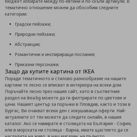
бюджет избирате между по-евтини и по-скъпи артикули. В
тематично отношение можем да обособим следните
категории:
Градски пейзажи;
Природни пейзажи;
Абстракции;
Романтични и инспириращи послания;
Приказни персонажи.
Защо да купите картина от IKEA
Поради тематичното и стилово разнообразие на нашите
картини те лесно се вписват в интериора на всеки дом.
Поръчайте лесно през нашия сайт, като в съответния
раздел на ikea.bg можете да ги филтрирате по цветове и
цени. Нашият център за поръчки в Пловдив, както и този в
Бургас, Ви очакват всеки ден с изкушаващи оферти. Най-
актуалните от тях можете да следите онлайн, в нашия
каталог. Ако се намирате в столицата на България - София,
или в морската ни столица - Варна, имате щастието да се
насладите на живо, в наш магазин, на пълното