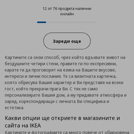
12 от 76 продукта налични
онлайн
12 от 76 продукта налични онла
Progress:
Зареди още
Картините са онзи способ, чрез който вдъхвате живот на
бездушните четири стени, правите ги по-експресивни,
карате ги да проговорят на езика на Вашите вкусове,
интереси и лични послания. Те са визитната картичка,
която обрисува Вашия характер и Ви представя на всеки
гост, който прекрачи прага Ви. С тях не само
персонализирате Вашия дом, а му придавате атмосфера и
заряд, кореспондиращи с личната Ви специфика и
естетика.
Какви опции ще откриете в магазините и
сайта на IKEA
Картините и фотографиите са много повече от обикновена