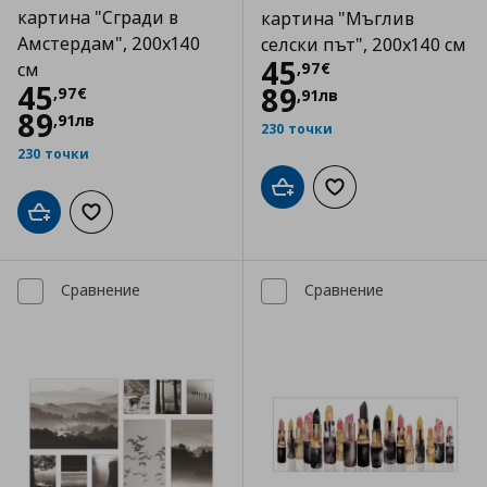
картина "Сгради в
картина "Мъглив
Амстердам", 200x140
селски път", 200x140 см
Цена
45,97 €
45
,
97
€
см
Цена
45,97 €
45
89
,
97
€
,
91
лв
89
,
91
лв
230 точки
230 точки
Добави в кошницата
Добави към списъка
Добави в кошницата
Добави към списъка с любими
Сравнение
Сравнение