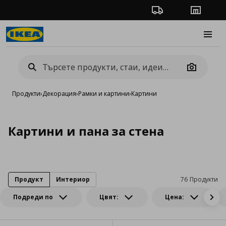
Проследяване на п
Магази
Burge
Camera
Продукти
›
Декорация
›
Рамки и картини
›
Картини
Картини и пана за стена
Продукт
Интериор
76 Продукти
Подреди по
Цвят:
Цена: