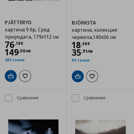
PJÄTTERYD
BJÖRKSTA
картина 9 бр, Сред
картина, колекция
природата, 179x112 см
червила,140x56 см
Цена
76,18 €
76
Цена
18,36 €
18
,
18
€
,
36
€
149
35
,
00
лв
,
91
лв
385 точки
95 точки
Добави в кошницата
Добави към списъка с любими
Добави в кошницата
Добави към списъка
Сравнение
Сравнение