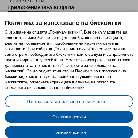
Свържете се с нас
Приложение IKEA Bulgaria:
Политика за използване на бисквитки
С избиране на опцията „Приемам всички“, Вие се съгласявате да
приемете всички бисквитки с цел подобряване на навигацията,
Последвайте ни:
анализ на посещенията и подобряване на маркетинговите ни
активности. При избор на „Отхвърлям всички“ ще се инсталират
Facebook
Twitter
Youtube
Pinterest
Instagram
само строго необходимитe бисквитки, които са нужни за правилното
функциониране на уебсайта ни. Можете да изберете кои категории
да приемете като кликнете на "Настройки за използване на
бисквитки". За да видите пълната ни Политика за използване на
бисквитки, кликнете тук. За правилно функциониране на
бисквитките, опреснете страницата в случай, че оттеглите
съгласието си за използване на бисквитки.
Политика за използване на бисквитки (Cookies)
Избор на настройки за използване на бисквитки
Настройки за използване на бисквитки
Условия за ползване на ikea.bg
Обща политика за личните данни
Политика за защита на личните данни на ikea.bg
Общи условия на програма IKEA Family
Отказвам всички
Политика за защита на лични данни на програма IKEA Family
Приемам всички