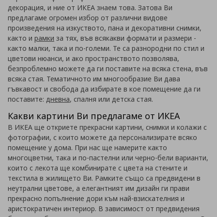
декорация, и ние от ИКЕА знаем това. Затова Ви
предлагаме огромен избор от различни видове
произведения на изкуството, пана и декоративни снимки,
както и
рамки
за тях, във всякакви формати и размери -
както малки, така и по-големи. Те са разнородни по стил и
цветови нюанси, и ако пространството позволява,
безпроблемно можете да ги поставите на всяка стена, във
всяка стая. Тематичното им многообразие Ви дава
гъвкавост и свобода да избирате в кое помещение да ги
поставите:
дневна
, спалня или детска стая.
Какви картини Ви предлагаме от ИКЕА
В ИКЕА ще откриете прекрасни картини, снимки и колажи с
фотографии, с които можете да персонализирате всяко
помещение у дома. При нас ще намерите както
многоцветни, така и по-пастелни или черно-бели варианти,
които с лекота ще комбинирате с цвета на стените и
текстила в жилището Ви. Рамките също са предвидени в
неутрални цветове, а елегантният им дизайн ги прави
прекрасно попълнение дори към най-взискателния и
аристократичен интериор. В зависимост от предвидения