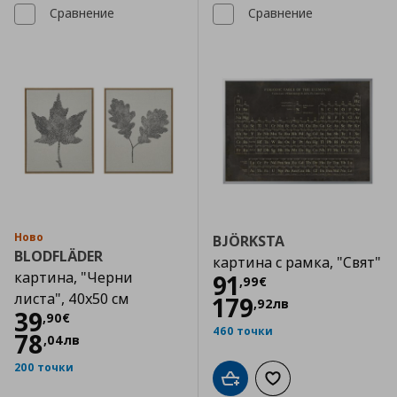
Сравнение
Сравнение
Ново
BJÖRKSTA
BLODFLÄDER
картина с рамка, "Свят"
картина, "Черни
Цена
91,99 €
91
,
99
€
листа", 40x50 см
179
,
92
лв
Цена
39,90 €
39
,
90
€
460 точки
78
,
04
лв
200 точки
Добави в кошницата
Добави към списъка