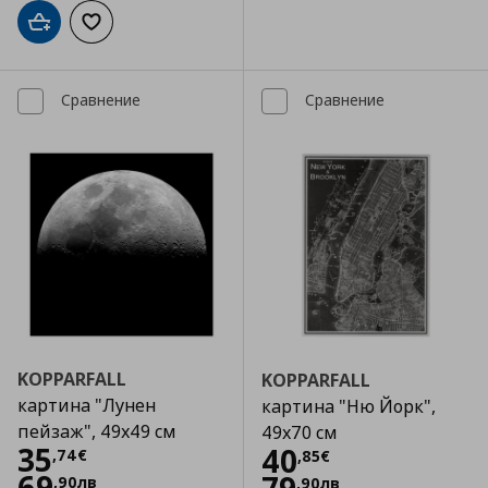
Добави в кошницата
Добави към списъка с любими
Сравнение
Сравнение
KOPPARFALL
KOPPARFALL
картина "Лунен
картина "Ню Йорк",
пейзаж", 49x49 см
49x70 см
Цена
35,74 €
35
Цена
40,85 €
40
,
74
€
,
85
€
69
,
90
лв
,
90
лв