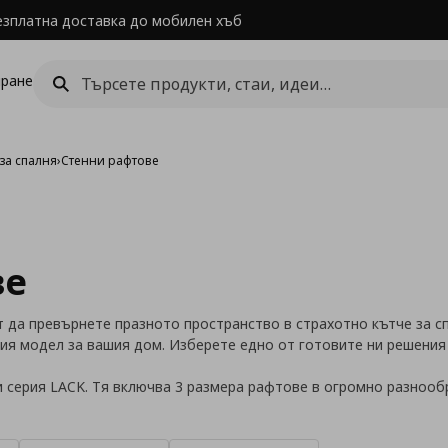
езплатна доставка до мобилен хъб
ране
за спалня
›
Стенни рафтове
ве
 да превърнете празното пространство в страхотно кътче за с
ия модел за вашия дом. Изберете едно от готовите ни решения
 серия LACK. Тя включва 3 размера рафтове в огромно разнооб