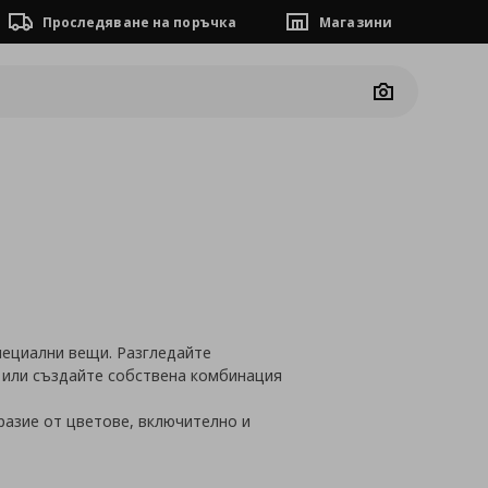
Проследяване на поръчка
Магазини
Camera
пециални вещи. Разгледайте
 или създайте собствена комбинация
разие от цветове, включително и