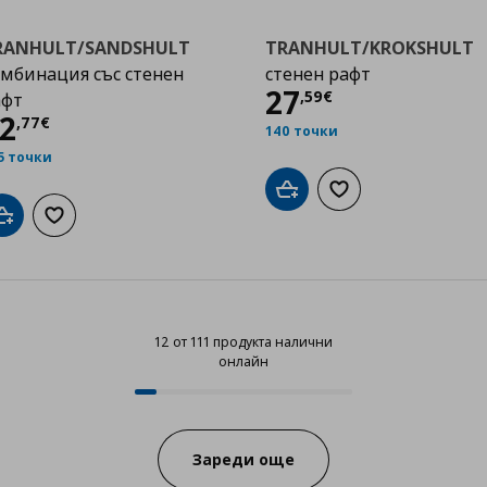
RANHULT/SANDSHULT
TRANHULT/KROKSHULT
мбинация със стенен
стенен рафт
Цена
27,59 €
27
,
59
€
афт
Цена
82,77 €
2
,
77
€
140 точки
5 точки
Добави в кошницата
Добави към списък
Добави в кошницата
Добави към списъка с любими
12 от 111 продукта налични
онлайн
12 от 111 продукта налични онла
Progress:
Зареди още