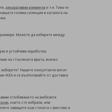
етя,
декоративни елементи
и т.н. Това ги
 нашата голяма селекция в каталога на
чки.
 размери. Можете да избирате между:
дни и устойчиви изработки;
ние на стъклената врата, всичко
а изберете? Нашите консултанти могат
н IKEA и се възползвайте от доставка
равим сглобяването на мебелите
нзоли
, които сте избрали, или
епите лавиците към стената с винтове и