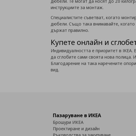
дюбели. Те могат да носят до 20 килогр
инструкциите за монтаж.
Специалистите съветват, когато монти
дюбели. Също така внимавайте, когато 
държат правилно.
Купете онлайн и сглобе
Индивидуалността е приоритет в IKEA. 
да сглобите сами своята нова полица. И
Благодарение на така наречените опори
вид.
Пазаруване в ИКЕА
Брошури ИКЕА
Проектиране и дизайн
Ръководства за закупуване