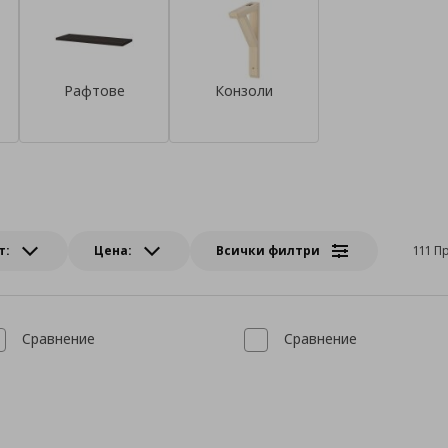
я
Рафтове
Конзоли
т:
Цена:
Всички филтри
111 П
Сравнение
Сравнение