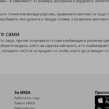
ама –
в зависимост от размера, материала и зидарията. Может
рате стенни или висящи рафтове, правилните винтове са също 
пробивате. Ако дупката е твърде голяма, е възможно винтовете
те сами
Ето защо, при нас получавате готови комбинации в различни ц
зберете модела, който ви харесва най-много, и го комбинирайте
, полиците LACK не се нуждаят от скоби, които да се виждат о
За ИКЕА
Прилож
Работете с нас
Това е ИКЕА
Пресцентър