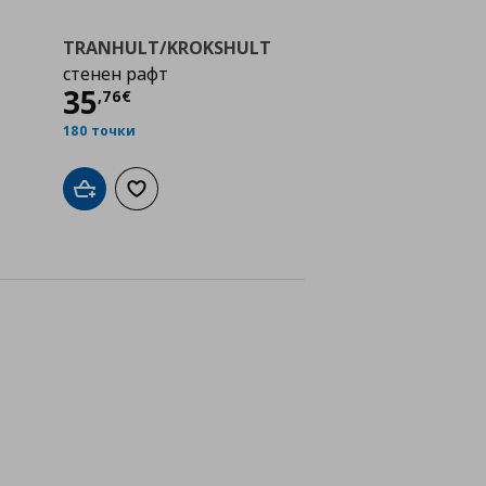
TRANHULT/KROKSHULT
стенен рафт
Цена
35,76 €
35
,
76
€
180 точки
а с любими
Добави в кошницата
Добави към списъка с любими
йн