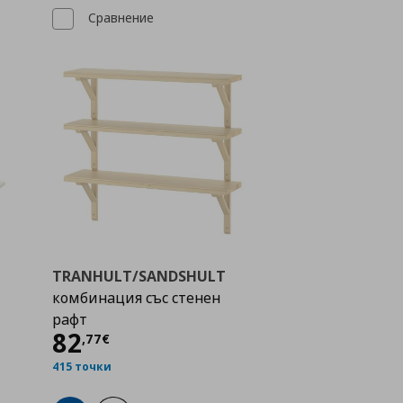
Сравнение
TRANHULT/SANDSHULT
комбинация със стенен
рафт
Цена
82,77 €
82
,
77
€
415 точки