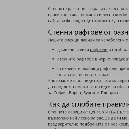
Стенните рафтове са красив аксесоар за
прави спестяващи място и лесно комбин
сайта ни ikea.bg, където можете да вид
Стенни рафтове от раз
Нашите висящи лавици са изработени о
дървени стенни
рафтове
от дъб ил
стенните рафтове в черно придават
стъклените плаващи рафтове привл
остава защитено от прах.
Както можете да видите, всеки материа
да предложат множество идеи за обзаве
за
София, Варна, Бургас и Пловдив
Как да сглобите правил
Стенните лавици от център ИКЕА Българ
възможно най-лесно за вас. За да ги 
предварително подбраните от нас компл