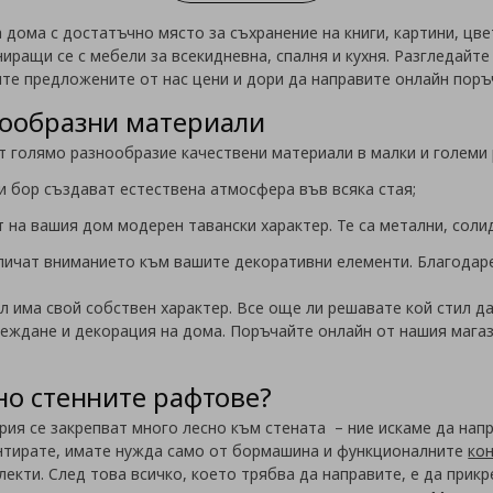
 дома с достатъчно място за съхранение на книги, картини, цв
иращи се с мебели за всекидневна, спалня и кухня. Разгледайте
ите предложените от нас цени и дори да направите онлайн поръ
нообразни материали
т голямо разнообразие качествени материали в малки и големи
и бор създават естествена атмосфера във всяка стая;
 на вашия дом модерен тавански характер. Те са метални, соли
ичат вниманието към вашите декоративни елементи. Благодаре
л има свой собствен характер. Все още ли решавате кой стил д
ждане и декорация на дома. Поръчайте онлайн от нашия магази
но стенните рафтове?
ия се закрепват много лесно към стената – ние искаме да нап
монтирате, имате нужда само от бормашина и функционалните
ко
екти. След това всичко, което трябва да направите, е да прикр