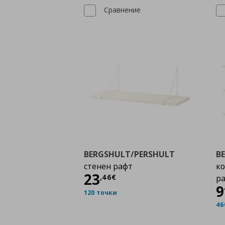
Сравнение
BERGSHULT/PERSHULT
B
стенен рафт
ко
Цена
23,46 €
23
,
46
€
р
9
120 точки
46