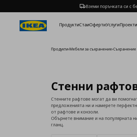
Вземи поръчката си с б
Продукти
Стаи
Оферти
Услуги
Проекти
Продукти
›
Мебели за съхранение
›
Съхранение 
Стенни рафто
Стенните рафтове могат да ви помогнат
предложенията ни и намерете перфектн
от рафтове и конзоли.
Обърнете внимание и на популярната ни
гланц.