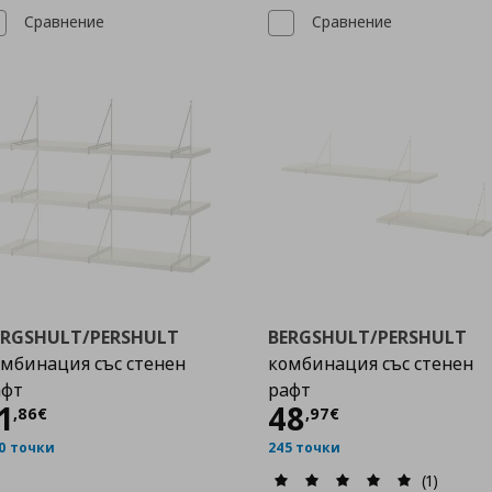
Сравнение
Сравнение
ERGSHULT/PERSHULT
BERGSHULT/PERSHULT
мбинация със стенен
комбинация със стенен
афт
рафт
Цена
91,86 €
Цена
48,97 €
1
48
,
86
€
,
97
€
0 точки
245 точки
(1)