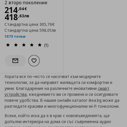
2 второ поколение
Цена
214,04 €
214
,
04
€
418
,
63
лв
Стандартна цена
305,76€
Стандартна цена
598,01лв
1075 точки
(1)
Добави към списъка с любими
Информирай ме за наличност
Хората все по-често се насочват към модерните
технологии, за да направят жилищата си комфортни и
умни. Благодарение на различните иновативни
смарт
устройства
, ежедневието ви се променя и си осигурявате
повече удобства. В нашия онлайн каталог ikea.bg може да
разгледате красиви и многофункционални wi-fi тонколони.
Всеки, който иска да е в крак с нововъведенията, ще
допълни интериора на дома си със съвременна аудио