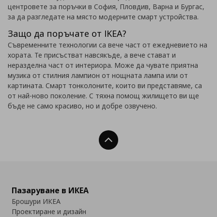
центровете за поръчки в София, Пловдив, Варна и Бургас,
за да разгледате на място модерните смарт устройства.
Защо да поръчате от IKEA?
Съвременните технологии са вече част от ежедневието на
хората. Те присъстват навсякъде, а вече стават и
неразделна част от интериора. Може да чувате приятна
музика от стилния лампион от нощната лампа или от
картината. Смарт тонколоните, които ви представяме, са
от най-ново поколение. С тяхна помощ жилището ви ще
бъде не само красиво, но и добре озвучено.
Нагоре
Пазаруване в ИКЕА
Брошури ИКЕА
Проектиране и дизайн