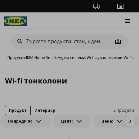
Проследяване на п
Магази
Burge
Camera
Продукти
›
IKEA Home Smart
›
Аудио системи
›
Wi-fi аудио системи
›
Wi-fi т
Wi-fi тонколони
Продукт
Интериор
3 Продукти
Подреди по
Цвят:
Цена: