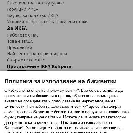
Ръководства за закупуване
Гаранции ИКЕА
Ваучер за подарък ИКЕА
Условия за връщане на закупени стоки
За ИКЕА
Работете с нас
Това е ИКЕА
Пресцентър
Най-често задавани въпроси
Свържете се с нас
Приложение IKEA Bulgaria:
Политика за използване на бисквитки
С избиране на опцията „Приемам всички“, Вие се съгласявате да
приемете всички бисквитки с цел подобряване на навигацията,
Последвайте ни:
анализ на посещенията и подобряване на маркетинговите ни
активности. При избор на „Отхвърлям всички“ ще се инсталират
Facebook
Twitter
Youtube
Pinterest
Instagram
само строго необходимитe бисквитки, които са нужни за правилното
функциониране на уебсайта ни. Можете да изберете кои категории
да приемете като кликнете на "Настройки за използване на
бисквитки". За да видите пълната ни Политика за използване на