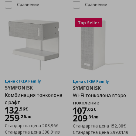
Сравнение
Сравнение
Top Seller
Цена с IKEA Family
Цена с IKEA Family
SYMFONISK
SYMFONISK
Комбинация тонколона
Wi-Fi тонколона второ
с рафт
поколение
Цена
132,56 €
132
Цена
107,02 €
107
,
56
€
,
02
€
259
209
,
26
лв
,
31
лв
Стандартна цена
203,96€
Стандартна цена
152,88€
Стандартна цена
398,91лв
Стандартна цена
299,01лв