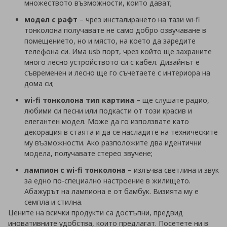
множеството възможности, които дават;
модел с рафт
– чрез инсталирането на тази wi-fi
тонколона получавате не само добро озвучаване в
помещението, но и място, на което да заредите
телефона си. Има usb порт, чрез който ще захраните
много лесно устройството си с кабел. Дизайнът е
съвременен и лесно ще го съчетаете с интериора на
дома си;
wi-fi тонколона тип картина
– ще слушате радио,
любими си песни или подкасти от този красив и
елегантен модел. Може да го използвате като
декорация в стаята и да се насладите на техническите
му възможности. Ако разположите два идентични
модела, получавате стерео звучене;
лампион с wi-fi тонколона
– излъчва светлина и звук
за едно по-специално настроение в жилището.
Абажурът на лампиона е от бамбук. Визията му е
семпла и стилна.
Цените на всички продукти са достъпни, предвид
иновативните удобства, които предлагат. Посетете ни в