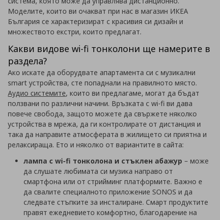
система, която може да управлява дистанционно.
Моделите, които ви очакват при нас в магазин ИКЕА
България се характеризират с красивия си дизайн и
множеството екстри, които предлагат.
Какви видове wi-fi тонколони ще намерите в
раздела?
Ако искате да оборудвате апартамента си с музикални
smart устройства, сте попаднали на правилното място.
Аудио системите
, които ви предлагаме, могат да бъдат
ползвани по различни начини. Връзката с wi-fi ви дава
повече свобода, защото можете да свържете няколко
устройства в мрежа, да ги контролирате от дистанция и
така да направите атмосферата в жилището си приятна и
релаксираща. Ето и няколко от вариантите в сайта:
лампа с wi-fi тонколона и стъклен абажур
– може
да слушате любимата си музика направо от
смартфона или от стрийминг платформите. Важно е
да свалите специалното приложение SONOS и да
следвате стъпките за инсталиране. Смарт продуктите
правят ежедневието комфортно, благодарение на