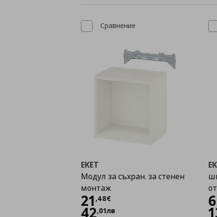
Сравнение
EKET
E
Модул за съхран. за стенен
шк
монтаж
о
Цена
21,48 €
21
6
,
48
€
42
1
,
01
лв