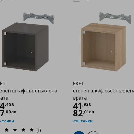
KET
EKET
енен шкаф със стъклена
стенен шкаф със стъклен
рата
врата
Цена
44,48 €
Цена
41,93 €
4
41
,
48
€
,
93
€
7
82
,
00
лв
,
01
лв
5 точки
210 точки
(1)