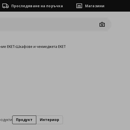
Проследяване на поръчка
Магазини
Camera
ние EKET
›
Шкафове и чекмеджета EKET
родукти
Продукт
Интериор