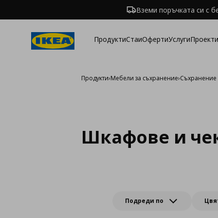
Вземи поръчката си с б
Продукти
Стаи
Оферти
Услуги
Проекти
Продукти
›
Мебели за съхранение
›
Съхранение 
Шкафове и че
Подреди по
Цвя