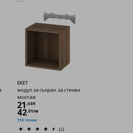
EKET
а
модул за съхран. за стенен
монтаж
Цена
21,48 €
21
,
48
€
42
,
01
лв
110 точки
(2)