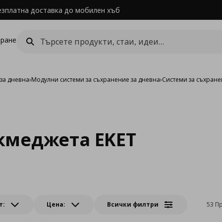
езплатна доставка до мобилен хъб
ране
за дневна
›
Модулни системи за съхранение за дневна
›
Системи за съхране
кмеджета EKET
т:
Цена:
Всички филтри
53 П