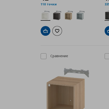
110 точки
33
Добави в кошницата
Добави към списъка с любими
Сравнение