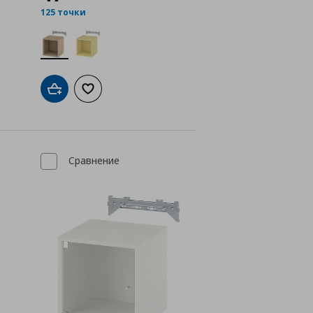
125 точки
а с любими
Добави в кошницата
Добави към списъка с любими
Сравнение