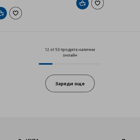
Добави в кошницата
Добави към списък
Добави в кошницата
Добави към списъка с любими
12 от 53 продукта налични
онлайн
12 от 53 продукта налични онла
Progress:
Зареди още