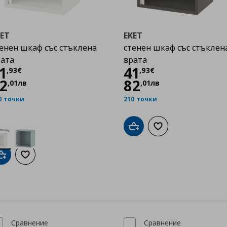
KET
EKET
енен шкаф със стъклена
стенен шкаф със стъклен
рата
врата
Цена
41,93 €
Цена
41,93 €
1
41
,
93
€
,
93
€
2
82
,
01
лв
,
01
лв
0 точки
210 точки
Добави в кошницата
Добави към списък
Добави в кошницата
Добави към списъка с любими
Сравнение
Сравнение