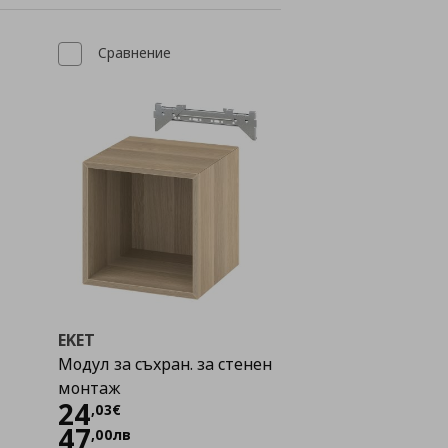
Сравнение
EKET
Модул за съхран. за стенен
монтаж
Цена
24,03 €
24
,
03
€
47
,
00
лв