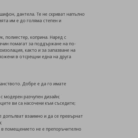
шифон, дантела. Те не скриват напълно
ята им е до голяма степен и
к, полиестер, коприна. Наред с
начин помагат за поддържане на по-
изолация, както и за запазване на
оложени в отсрещни една на друга
анството. Добре е да го имате
с модерен разчупен дизайн;
ците ви са насочени към съседите;
се допълват взаимно и да се превърнат
;
не в помещението не е препоръчително