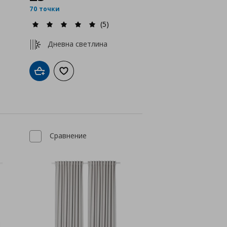
70 точки
(5)
Дневна светлина
а с любими
Добави в кошницата
Добави към списъка с любими
Сравнение