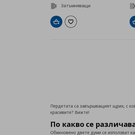
Затъмняващи
Добави в кошницата
Добави към списъка с любими
Пердетата са завършващият щрих, с ко
красивите? Вижте!
По какво се различав
Обикновено двете думи се използват ка