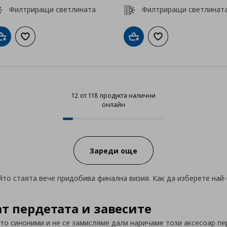
Филтриращи светлината
Филтриращи светлинат
Добави в кошницата
Добави към списъка с любими
Добави в кошницата
Добави към списък
12 от 118 продукта налични
онлайн
12 от 118 продукта налични онл
Progress:
Зареди още
йто стаята вече придобива финална визия. Как да изберете на
ат пердетата и завесите
то синоними и не се замисляме дали наричаме този аксесоар пе