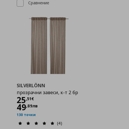
Сравнение
SILVERLÖNN
прозрачни завеси, к-т 2 бр
Цена
25,51 €
25
,
51
€
49
,
89
лв
130 точки
(4)