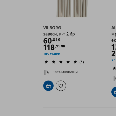
VILBORG
AL
завеси, к-т 2 бр
мр
Цена
60,84 €
60
,
84
€
е
1
118
,
99
лв
2
305 точки
70
(5)
Затъмняващи
Добави в кошницата
Добави към списъка с любими