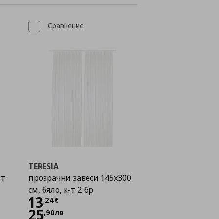
Сравнение
TERESIA
-т
прозрачни завеси 145x300
см, бяло, к-т 2 бр
Цена
13,24 €
13
,
24
€
25
,
90
лв