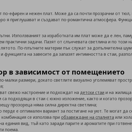
 по-ефирен и нежен плат. Може да са почти прозрачни от тюл, 
коро я приглушават и създават по-романтична атмосфера. Функци
лътни. Използваният за изработката им плат може да е лен, паму
сем практични задачи. Пазят от слънчевата светлина и по този 
лятото. По-плътните материи пък служат за допълнителна шумо
 и функцията на завесите да запазят интимността в стаи, разп
бор в зависимост от помещението
по-малки размери, докато светлите визуално уголемяват простр
я;
ават свежо настроение и подхождат на
детски стаи
и на жилища 
са подходящи в стаи с южно изложение, както и когато прозор
срещу прозореца няма силна директна светлина;
о перде е оптимален вариант за постигане на уют. Те могат да 
и комбинация се използва при
обзавеждане на спалнята
или хола
о на единия вид, тъй като заради парите и ароматите при готве
ги поема.