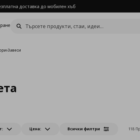
езплатна доставка до мобилен хъб
ране
щори
›
Завеси
ета
т:
Цена:
Всички филтри
118 П