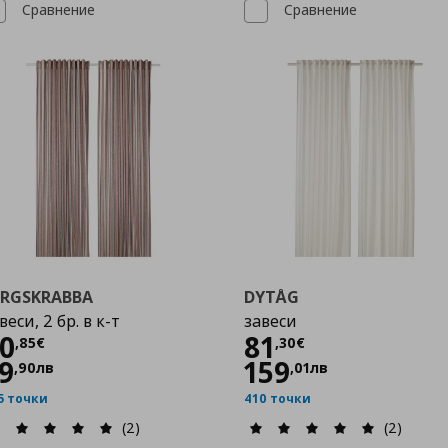
Сравнение
Сравнение
ERGSKRABBA
DYTÅG
веси, 2 бр. в к-т
завеси
Цена
40,85 €
Цена
81,30 €
0
81
,
85
€
,
30
€
9
159
,
90
лв
,
01
лв
5 точки
410 точки
(2)
(2)