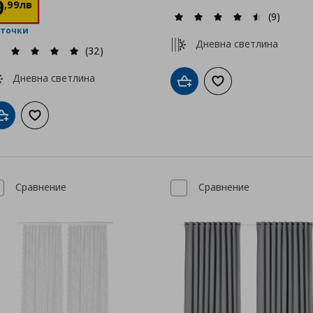
9
,
99
лв
(9)
 точки
Дневна светлина
(32)
Дневна светлина
Добави в кошницата
Добави към списък
Добави в кошницата
Добави към списъка с любими
Сравнение
Сравнение