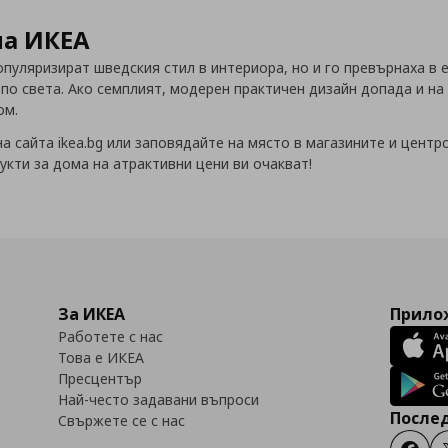
на ИКЕА
популяризират шведския стил в интериора, но и го превърнаха в
по света. Ако семплият, модерен практичен дизайн допада и на
ом.
а сайта ikea.bg или заповядайте на място в магазините и центр
укти за дома на атрактивни цени ви очакват!
За ИКЕА
Прилож
Работете с нас
Това е ИКЕА
Пресцентър
Най-често задавани въпроси
Послед
Свържете се с нас