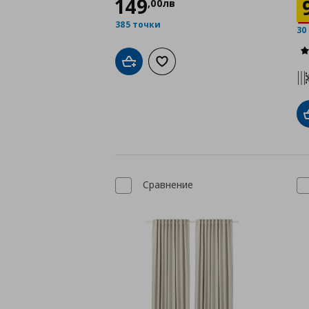
149
,
00
лв
385 точки
30
Добави в кошницата
Добави към списъка с любими
Сравнение