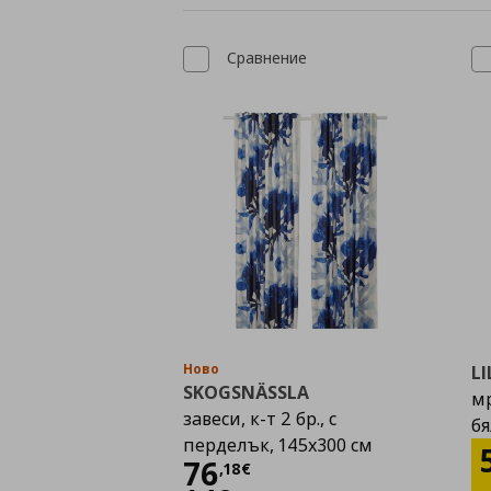
Сравнение
Ново
LI
SKOGSNÄSSLA
мр
завеси, к-т 2 бр., с
бя
перделък, 145x300 см
Цена
76,18 €
76
,
18
€