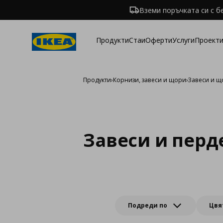
Вземи поръчката си с б
Продукти
Стаи
Оферти
Услуги
Проекти
Продукти
›
Корнизи, завеси и щори
›
Завеси и 
Завеси и перд
Подреди по
Цвя