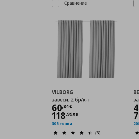
Сравнение
VILBORG
B
завеси, 2 бр/к-т
за
Цена
60,84 €
60
4
,
84
€
118
7
,
99
лв
305 точки
20
(3)