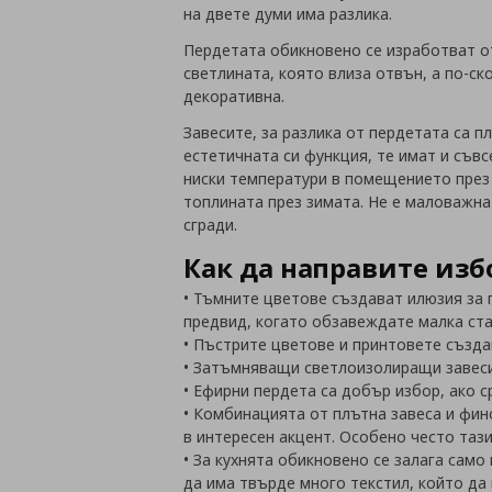
на двете думи има разлика.
Пердетата обикновено се изработват от
светлината, която влиза отвън, а по-с
декоративна.
Завесите, за разлика от пердетата са п
естетичната си функция, те имат и съв
ниски температури в помещението през 
топлината през зимата. Не е маловажна
сгради.
Как да направите из
• Тъмните цветове създават илюзия за 
предвид, когато обзавеждате малка ста
• Пъстрите цветове и принтовете създ
• Затъмняващи светлоизолиращи завеси 
• Ефирни пердета са добър избор, ако 
• Комбинацията от плътна завеса и фин
в интересен акцент. Особено често таз
• За кухнята обикновено се залага сам
да има твърде много текстил, който да 