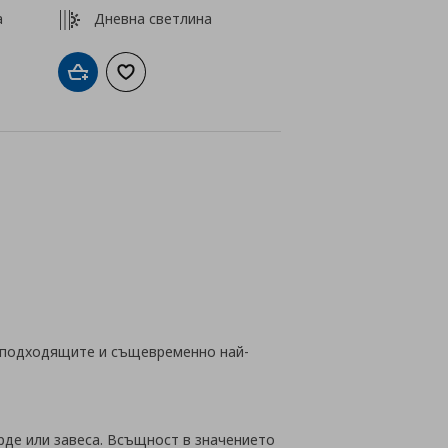
а
Дневна светлина
а с любими
Добави в кошницата
Добави към списъка с любими
айн
й-подходящите и същевременно най-
рде или завеса. Всъщност в значението