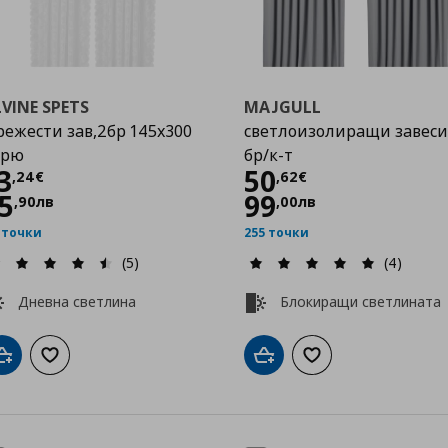
VINE SPETS
MAJGULL
ежести зав,2бр 145x300
светлоизолиращи завеси
крю
бр/к-т
Цена
13,24 €
Цена
50,62 €
3
50
,
24
€
,
62
€
5
99
,
90
лв
,
00
лв
 точки
255 точки
(5)
(4)
Дневна светлина
Блокиращи светлината
Добави в кошницата
Добави към списъка с любими
Добави в кошницата
Добави към списък