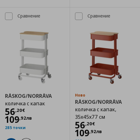
Сравнение
Сравнение
RÅSKOG/NORRÅVA
Ново
RÅSKOG/NORRÅVA
количка с капак
Цена
56,20 €
56
количка с капак,
,
20
€
109
35x45x77 см
,
92
лв
Цена
56,20 €
56
,
20
€
285 точки
109
,
92
лв