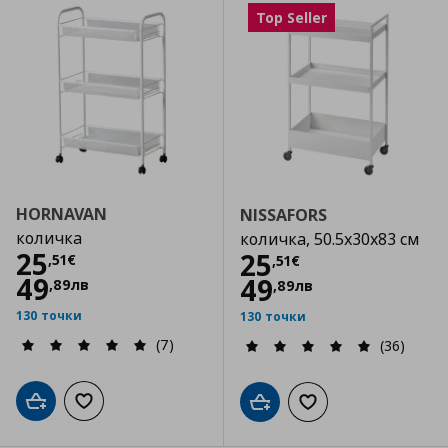
Top Seller
HORNAVAN
NISSAFORS
количка
количка, 50.5x30x83 см
Цена
25,51 €
25
Цена
25,51 €
25
,
51
€
,
51
€
49
49
,
89
лв
,
89
лв
130 точки
130 точки
(7)
(36)
Добави в кошницата
Добави към списъка с любими
Добави в кошницата
Добави към списъка