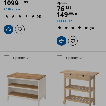
1099
,
00
лв
бреза
Цена
76,18 €
76
,
18
€
2810 точки
149
,
00
лв
(4)
385 точки
(8)
Добави в кошницата
Добави към списъка с любими
Добави в кошницата
Добави към списъка
Сравнение
Сравнение