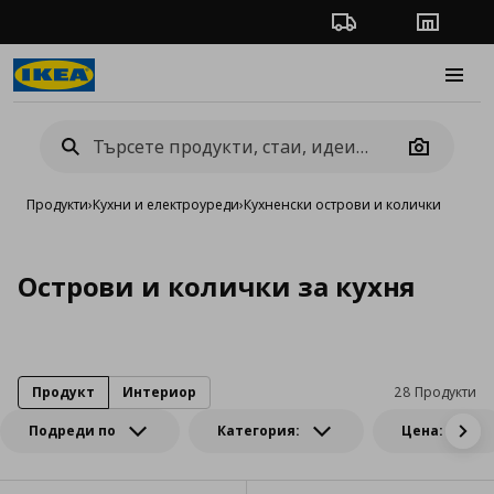
Проследяване на п
Магази
Burge
Camera
Продукти
›
Кухни и електроуреди
›
Кухненски острови и колички
Острови и колички за кухня
Продукт
Интериор
28 Продукти
Подреди по
Категория:
Цена: