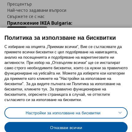
Пресцентър
Най-често задавани въпроси
Свържете се с нас
Приложение IKEA Bulgaria:
Политика за използване на бисквитки
С избиране на опцията „Приемам всички“, Вие се съгласявате да
приемете всички бисквитки с цел подобряване на навигацията,
Последвайте ни:
анализ на посещенията и подобряване на маркетинговите ни
активности. При избор на „Отхвърлям всички“ ще се инсталират
Facebook
Twitter
Youtube
Pinterest
Instagram
само строго необходимитe бисквитки, които са нужни за правилното
функциониране на уебсайта ни. Можете да изберете кои категории
да приемете като кликнете на "Настройки за използване на
бисквитки". За да видите пълната ни Политика за използване на
бисквитки, кликнете тук. За правилно функциониране на
бисквитките, опреснете страницата в случай, че оттеглите
съгласието си за използване на бисквитки.
Политика за използване на бисквитки (Cookies)
Избор на настройки за използване на бисквитки
Настройки за използване на бисквитки
Условия за ползване на ikea.bg
Обща политика за личните данни
Политика за защита на личните данни на ikea.bg
Общи условия на програма IKEA Family
Отказвам всички