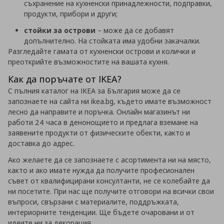
съхранение на кухненски принадлежности, подправки,
продукти, прибори и други;
стойки за острови
– може да се добавят
допълнително. На стойката има удобни закачалки.
Разгледайте гамата от кухненски острови и колички и
преоткрийте възможностите на вашата кухня.
Как да поръчате от IKEA?
С пълния каталог на IKEA за България може да се
запознаете на сайта ни ikea.bg, където имате възможност
лесно да направите и поръчка. Онлайн магазинът ни
работи 24 часа в денонощието и предлага вземане на
заявените продукти от физическите обекти, както и
доставка до адрес.
Ако желаете да се запознаете с асортимента ни на място,
както и ако имате нужда да получите професионален
съвет от квалифицирани консултанти, не се колебайте да
ни посетите. При нас ще получите отговори на всички свои
въпроси, свързани с материалите, поддръжката,
интериорните тенденции. Ще бъдете очаровани и от
идеите ни за декорация.