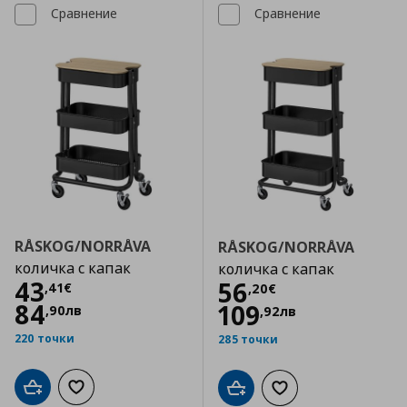
Сравнение
Сравнение
RÅSKOG/NORRÅVA
RÅSKOG/NORRÅVA
количка с капак
количка с капак
Цена
43,41 €
43
Цена
56,20 €
56
,
41
€
,
20
€
84
109
,
90
лв
,
92
лв
220 точки
285 точки
Добави в кошницата
Добави към списъка с любими
Добави в кошницата
Добави към списъка