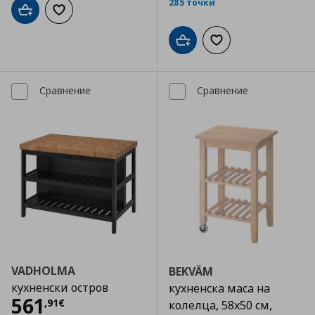
285 точки
Добави в кошницата
Добави към списъка с любими
Добави в кошницата
Добави към списъка
Сравнение
Сравнение
VADHOLMA
BEKVÄM
кухненски остров
кухненска маса на
Цена
561,91 €
561
,
91
€
колелца, 58x50 см,