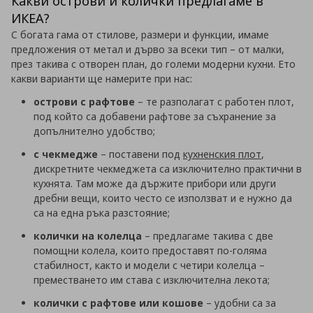
Какви острови и колички предлагаме в
ИКЕА?
С богата гама от стилове, размери и функции, имаме
предложения от метал и дърво за всеки тип – от малки,
през такива с отворен план, до големи модерни кухни. Ето
какви варианти ще намерите при нас:
острови с рафтове
– те разполагат с работен плот,
под който са добавени рафтове за съхранение за
допълнително удобство;
с чекмедже
– поставени под
кухненския плот
,
дискретните чекмеджета са изключително практични в
кухнята. Там може да държите прибори или други
дребни вещи, които често се използват и е нужно да
са на една ръка разстояние;
колички на колелца
– предлагаме такива с две
помощни колела, които предоставят по-голяма
стабилност, както и модели с четири колелца –
преместването им става с изключителна лекота;
колички с рафтове или кошове
– удобни са за