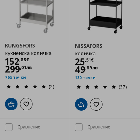
KUNGSFORS
NISSAFORS
кухненска количка
количка
Цена
152,88 €
152
Цена
25,51 €
25
,
88
€
,
51
€
299
49
,
01
лв
,
89
лв
765 точки
130 точки
(2)
(37)
Добави в кошницата
Добави към списъка с любими
Добави в кошницата
Добави към списъка
Сравнение
Сравнение