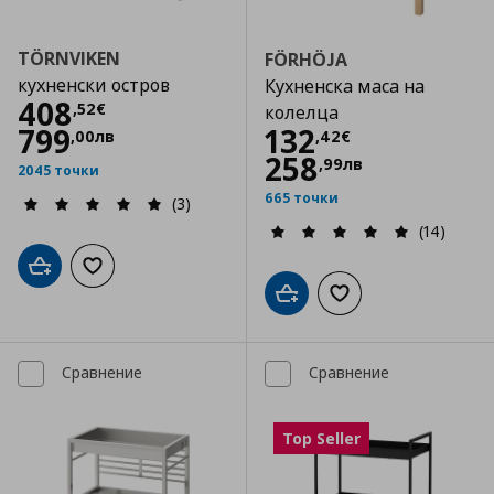
TÖRNVIKEN
FÖRHÖJA
кухненски остров
Кухненска маса на
Цена
408,52 €
408
,
52
€
колелца
Цена
132,42 €
799
132
,
00
лв
,
42
€
258
,
99
лв
2045 точки
665 точки
(3)
(14)
Добави в кошницата
Добави към списъка с любими
Добави в кошницата
Добави към списъка
Сравнение
Сравнение
Top Seller