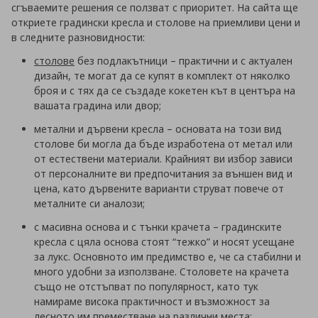
сгъваемите решения се ползват с приоритет. На сайта ще
откриете градински кресла и столове на приемливи цени и
в следните разновидности:
столове
без подлакътници – практични и с актуален
дизайн, те могат да се купят в комплект от няколко
броя и с тях да се създаде кокетен кът в центъра на
вашата градина или двор;
метални и дървени кресла – основата на този вид
столове би могла да бъде изработена от метал или
от естествени материали. Крайният ви избор зависи
от персоналните ви предпочитания за външен вид и
цена, като дървените варианти струват повече от
металните си аналози;
с масивна основа и с тънки крачета – градинските
кресла с цяла основа стоят “тежко” и носят усещане
за лукс. Основното им предимство е, че са стабилни и
много удобни за използване. Столовете на крачета
също не отстъпват по популярност, като тук
намираме висока практичност и възможност за
лесното им преместване на различни места;