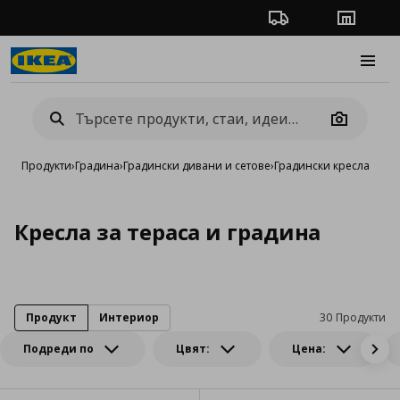
Проследяване на п
Магази
Burge
Camera
Продукти
›
Градина
›
Градински дивани и сетове
›
Градински кресла
Кресла за тераса и градина
Продукт
Интериор
30 Продукти
Подреди по
Цвят:
Цена: