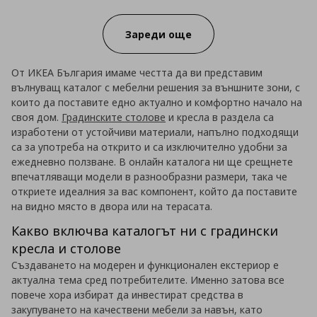
Зареди още
От ИКЕА България имаме честта да ви представим
вълнуващ каталог с мебелни решения за външните зони, с
които да поставите едно актуално и комфортно начало на
своя дом.
Градинските столове
и кресла в раздела са
изработени от устойчиви материали, напълно подходящи
са за употреба на открито и са изключително удобни за
ежедневно ползване. В онлайн каталога ни ще срещнете
впечатляващи модели в разнообразни размери, така че
откриете идеалния за вас компонент, който да поставите
на видно място в двора или на терасата.
Какво включва каталогът ни с градински
кресла и столове
Създаването на модерен и функционален екстериор е
актуална тема сред потребителите. Именно затова все
повече хора избират да инвестират средства в
закупуването на качествени мебели за навън, като