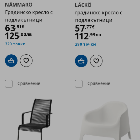
NÄMMARÖ
LÄCKÖ
Градинско кресло с
градинско кресло с
подлакътници
подлакътници
Цена
63,91 €
63
Цена
57,77 €
57
,
91
€
,
77
€
125
112
,
00
лв
,
99
лв
320 точки
290 точки
Добави в кошницата
Добави към списъка с любими
Добави в кошницата
Добави към списъка
Сравнение
Сравнение