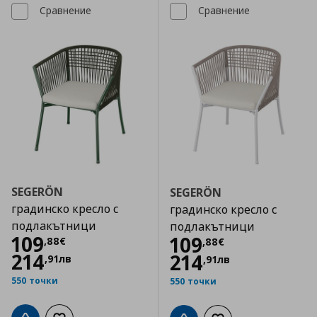
Сравнение
Сравнение
SEGERÖN
SEGERÖN
градинско кресло с
градинско кресло с
подлакътници
подлакътници
Цена
109,88 €
109
Цена
109,88 €
109
,
88
€
,
88
€
214
214
,
91
лв
,
91
лв
550 точки
550 точки