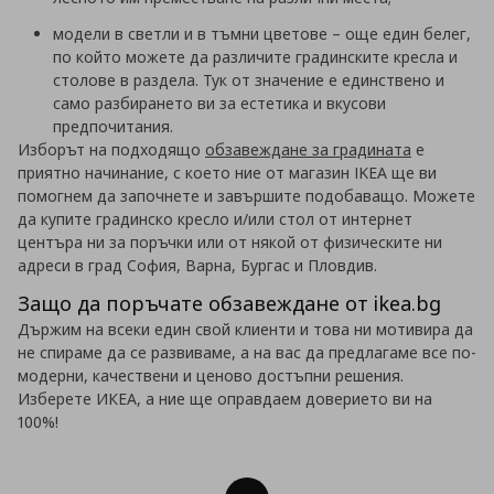
модели в светли и в тъмни цветове – още един белег,
по който можете да различите градинските кресла и
столове в раздела. Тук от значение е единствено и
само разбирането ви за естетика и вкусови
предпочитания.
Изборът на подходящо
обзавеждане за градината
е
приятно начинание, с което ние от магазин
IKEA
ще ви
помогнем да започнете и завършите подобаващо. Можете
да купите градинско кресло и/или стол от интернет
центъра ни за поръчки или от някой от физическите ни
адреси в град София, Варна, Бургас и Пловдив.
Защо да поръчате обзавеждане от ikea.bg
Държим на всеки един свой клиенти и това ни мотивира да
не спираме да се развиваме, а на вас да предлагаме все по-
модерни, качествени и ценово достъпни решения.
Изберете ИКЕА, а ние ще оправдаем доверието ви на
100%!