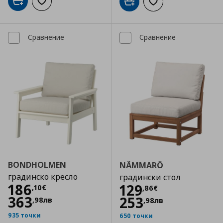
Добави в кошницата
Добави към списъка с любими
Добави в кошницата
Добави към списъка
Сравнение
Сравнение
BONDHOLMEN
NÄMMARÖ
градинско кресло
градински стол
Цена
186,10 €
186
Цена
129,86 €
129
,
10
€
,
86
€
363
253
,
98
лв
,
98
лв
935 точки
650 точки