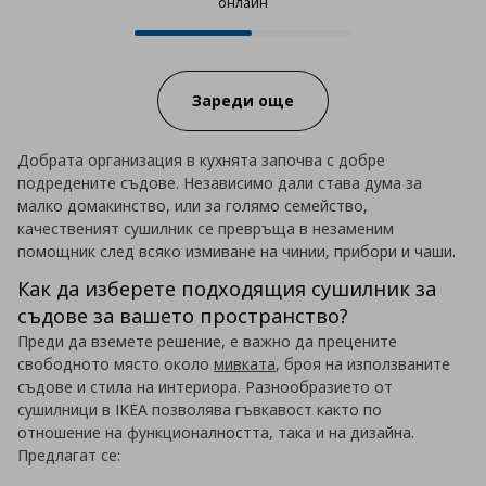
онлайн
12 от 22 продукта налични онла
Progress:
Зареди още
Добрата организация в кухнята започва с добре
подредените съдове. Независимо дали става дума за
малко домакинство, или за голямо семейство,
качественият сушилник се превръща в незаменим
помощник след всяко измиване на чинии, прибори и чаши.
Как да изберете подходящия сушилник за
съдове за вашето пространство?
Преди да вземете решение, е важно да прецените
свободното място около
мивката
, броя на използваните
съдове и стила на интериора. Разнообразието от
сушилници в IKEA позволява гъвкавост както по
отношение на функционалността, така и на дизайна.
Предлагат се: