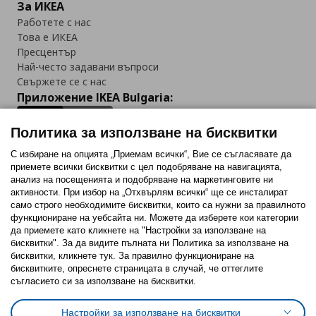
За ИКЕА
Работете с нас
Това е ИКЕА
Пресцентър
Най-често задавани въпроси
Свържете се с нас
Приложение IKEA Bulgaria:
Политика за използване на бисквитки
С избиране на опцията „Приемам всички“, Вие се съгласявате да
приемете всички бисквитки с цел подобряване на навигацията,
Последвайте ни:
анализ на посещенията и подобряване на маркетинговите ни
активности. При избор на „Отхвърлям всички“ ще се инсталират
Facebook
Twitter
Youtube
Pinterest
Instagram
само строго необходимитe бисквитки, които са нужни за правилното
функциониране на уебсайта ни. Можете да изберете кои категории
да приемете като кликнете на "Настройки за използване на
бисквитки". За да видите пълната ни Политика за използване на
бисквитки, кликнете тук. За правилно функциониране на
бисквитките, опреснете страницата в случай, че оттеглите
съгласието си за използване на бисквитки.
Политика за използване на бисквитки (Cookies)
Избор на настройки за използване на бисквитки
Настройки за използване на бисквитки
Условия за ползване на ikea.bg
Обща политика за личните данни