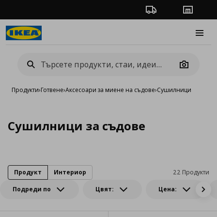
Проследяване на п
Магази
Burge
Camera
Продукти
›
Готвене
›
Аксесоари за миене на съдове
›
Сушилници
Сушилници за съдове
Продукт
Интериор
22 Продукти
Подреди по
Цвят:
Цена: