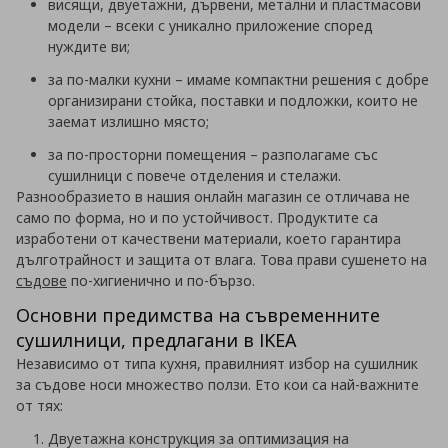
висящи, двуетажни, дървени, метални и пластмасови
модели – всеки с уникално приложение според
нуждите ви;
за по-малки кухни – имаме компактни решения с добре
организирани стойка, поставки и подложки, които не
заемат излишно място;
за по-просторни помещения – разполагаме със
сушилници с повече отделения и стелажи.
Разнообразието в нашия онлайн магазин се отличава не
само по форма, но и по устойчивост. Продуктите са
изработени от качествени материали, което гарантира
дълготрайност и защита от влага. Това прави сушенето на
съдове
по-хигиенично и по-бързо.
Основни предимства на съвременните
сушилници, предлагани в IKEA
Независимо от типа кухня, правилният избор на сушилник
за съдове носи множество ползи. Ето кои са най-важните
от тях:
Двуетажна конструкция за оптимизация на