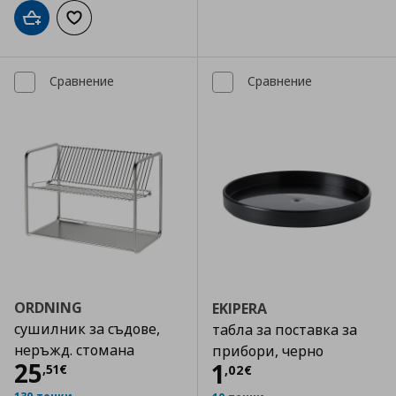
Добави в кошницата
Добави към списъка с любими
Сравнение
Сравнение
ORDNING
EKIPERA
сушилник за съдове,
табла за поставка за
неръжд. стомана
прибори, черно
Цена
25,51 €
25
Цена
1,02 €
1
,
51
€
,
02
€