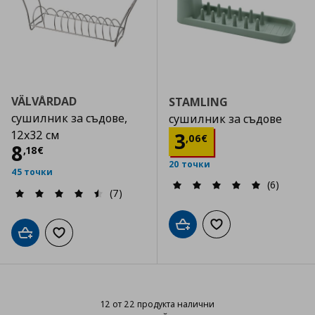
VÄLVÅRDAD
STAMLING
сушилник за съдове,
сушилник за съдове
Цена
3,06 €
12x32 см
3
,
06
€
Цена
8,18 €
8
,
18
€
20 точки
45 точки
(6)
(7)
Добави в кошницата
Добави към списъка
Добави в кошницата
Добави към списъка с любими
12 от 22 продукта налични