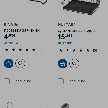
RINNIG
HULTARP
поставка за чинии
сушилник за съдове
Цена
4,09 €
4
Цена
15,29 €
15
,
09
€
,
29
€
25 точки
80 точки
(36)
(10)
Добави в кошницата
Добави към списъка с любими
Добави в кошницата
Добави към списъка
Сравнение
Сравнение