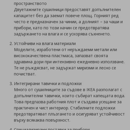
пространството
Двуетажните сушилници предоставят допълнителен
капацитет без да заемат повече площ. Горният ред
често е предназначен за чинии, а долният – за чаши и
прибори, като по този начин се предотвратява
задържането на влага и се ускорява съхненето.
Устойчиви на влага материали
Моделите, изработени от неръждаеми метали или
висококачествена пластмаса, запазват своята
здравина дори при интензивно ежедневно използване.
Те не ръждясват, не задържат миризми и лесно се
почистват.
Интегрирани тавички и подложки
Много от сушилниците за съдове в IKEA разполагат с
допълнителни тавички, които събират капещата вода.
Това предпазва работния плот и създава усещане за
практичен и чист интериор. Стабилните подложки
предотвратяват плъзгането и осигуряват устойчивост
върху всякаква повърхност.
Специализирани поставки за прибори