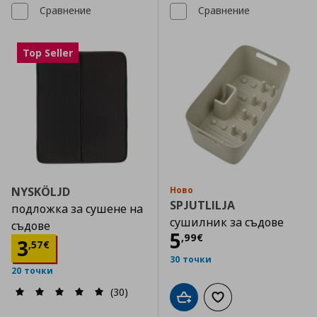
Сравнение
Сравнение
Top Seller
NYSKÖLJD
Ново
SPJUTLILJA
подложка за сушене на
сушилник за съдове
съдове
Цена
5,99 €
5
,
99
€
Цена
3,57 €
3
,
57
€
30 точки
20 точки
(30)
Добави в кошницата
Добави към списъка