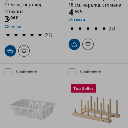
13,5 см., неръжд.
18 см. неръжд. стомана
Цена
4,60 €
4
,
60
€
стомана
Цена
3,06 €
3
,
06
€
25 точки
20 точки
(13)
(22)
Добави в кошницата
Добави към списъка
Добави в кошницата
Добави към списъка с любими
Сравнение
Сравнение
Top Seller