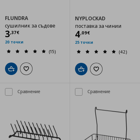
FLUNDRA
NYPLOCKAD
сушилник за съдове
поставка за чинии
Цена
3,37 €
3
Цена
4,09 €
4
,
37
€
,
09
€
20 точки
25 точки
(15)
(42)
Добави в кошницата
Добави към списъка с любими
Добави в кошницата
Добави към списъка
Сравнение
Сравнение