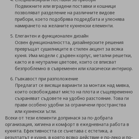
Подвижните или вградени поставки и кошници
позволяват разделение на различните видове
прибори, което подобрява подредбата и улеснява
намирането на желаните кухненски елементи.
Елегантен и функционален дизайн
Освен функционалността, дизайнерските решения
превръщат сушилниците в стилен акцент за всяка
кухня. Има модели с дървен корпус, метални решетки,
както и в неутрални цветове, които се вписват
безпроблемно в съвременен или класически интериор.
Гъвкавост при разположение
Предлагат се висящи варианти за монтаж над мивка,
които освобождават място на плота и същевременно
съхраняват съдовете на удобно разстояние. Това ги
прави особено удобни за ограничени пространства
или кухненски ъгли.
Всеки от тези елементи допринася за по-добрата
организация, хигиена и комфорт в ежедневната работа в
кухнята. Ефективността се съчетава с естетика, а
резултатът е кухня, в която всяко действие е по-леко и по-