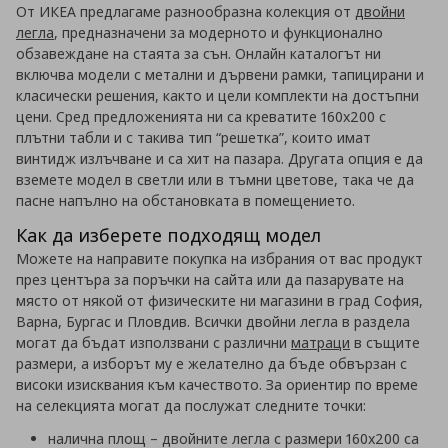
От ИКЕА предлагаме разнообразна колекция от
двойни
легла
, предназначени за модерното и функционално
обзавеждане на стаята за сън. Онлайн каталогът ни
включва модели с метални и дървени рамки, тапицирани и
класически решения, както и цели комплекти на достъпни
цени. Сред предложенията ни са креватите 160х200 с
плътни табли и с такива тип “решетка”, които имат
винтидж излъчване и са хит на пазара. Другата опция е да
вземете модел в светли или в тъмни цветове, така че да
пасне напълно на обстановката в помещението.
Как да изберете подходящ модел
Можете на направите покупка на избрания от вас продукт
през центъра за поръчки на сайта или да пазарувате на
място от някой от физическите ни магазини в град София,
Варна, Бургас и Пловдив. Всички двойни легла в раздела
могат да бъдат използвани с различни
матраци
в същите
размери, а изборът му е желателно да бъде обвързан с
високи изисквания към качеството.
За ориентир по време
на селекцията могат да послужат следните точки:
налична площ
– двойните легла с размери 160х200 са