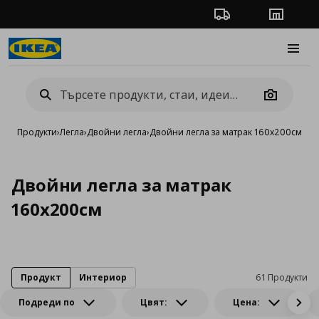
Проследяване на п
Магази
Burge
Camera
Продукти
›
Легла
›
Двойни легла
›
Двойни легла за матрак 160x200см
Двойни легла за матрак
160x200см
Продукт
Интериор
61 Продукти
Подреди по
Цвят:
Цена: