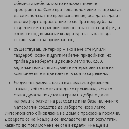
обемисти мебели, които изискват повече
пространство. Само при това положение те ще могат
да се използват по предназначение, без да създават
дискомфорт с присъствието си. При подредба на
отделните интериорни компоненти също е добре да
вземете под внимание квадратурата, така че да
остане място за преминаване;
съществуващ интериор
– ако вече сте купили
гардероб, скрин и други мебелни придобивки, но
трябва да изберете и двойно легло 160х200,
задължително съгласувайте интериорния стил на
компонентите и цветовете, в които са решени;
бюджетна рамка
– всеки има някакъв финансов
“таван”, който не искате да се преминава, когато
става дума за покупка на креват. Добре е да си
направите разчет на разходите и на база наличните
материални средства да изберете ново
легло
.
Интериорното обновяване на дома е прекрасна промяна.
Доверете се на
ikea.bg и се насладете на топ резултати,
каквито до този момент не сте виждали. Ние ще ви