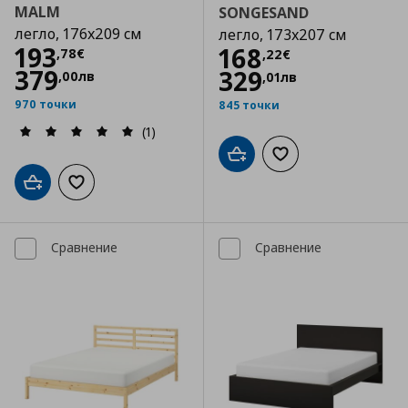
MALM
SONGESAND
легло, 176x209 см
легло, 173x207 см
Цена
193,78 €
193
Цена
168,22 €
168
,
78
€
,
22
€
379
329
,
00
лв
,
01
лв
970 точки
845 точки
(1)
Добави в кошницата
Добави към списъка
Добави в кошницата
Добави към списъка с любими
Сравнение
Сравнение