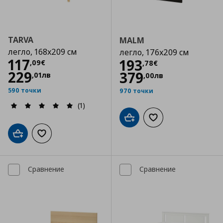
TARVA
MALM
легло, 168x209 см
легло, 176x209 см
Цена
117,09 €
117
Цена
193,78 €
193
,
09
€
,
78
€
229
379
,
01
лв
,
00
лв
590 точки
970 точки
(1)
Добави в кошницата
Добави към списъка
Добави в кошницата
Добави към списъка с любими
Сравнение
Сравнение