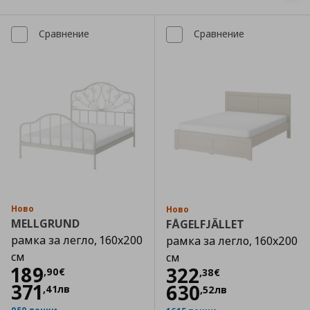
Сравнение
Сравнение
Ново
Ново
MELLGRUND
FÅGELFJÄLLET
рамка за легло, 160x200
рамка за легло, 160x200
см
см
Цена
189,90 €
189
Цена
322,38 €
322
,
90
€
,
38
€
371
630
,
41
лв
,
52
лв