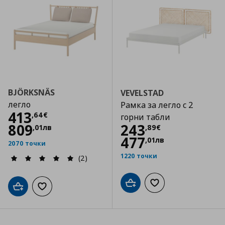
BJÖRKSNÄS
VEVELSTAD
легло
Рамка за легло с 2
Цена
413,64 €
413
,
64
€
горни табли
Цена
243,89 €
809
243
,
01
лв
,
89
€
477
,
01
лв
2070 точки
1220 точки
(2)
Добави в кошницата
Добави към списъка
Добави в кошницата
Добави към списъка с любими