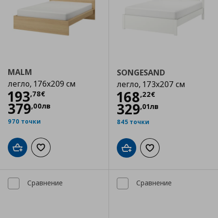
MALM
SONGESAND
легло, 176x209 см
легло, 173x207 см
Цена
193,78 €
193
Цена
168,22 €
168
,
78
€
,
22
€
379
329
,
00
лв
,
01
лв
970 точки
845 точки
Добави в кошницата
Добави към списъка с любими
Добави в кошницата
Добави към списъка
Сравнение
Сравнение