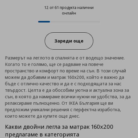
12 от 61 продукта налични
онлайн
12 от 61 продукта налични онла
Progress:
Зареди още
Размерът на леглото в спалнята е от водещо значение.
Когато то е голямо, ще се радваме на повече
пространство и комфорт по време на сън. В този случай
можем да добавим и матрак 160х200, който е важно да
бъде с отлично качество и да е с подходящата за нас
твърдост. Целта е да обособим уютна и актуална зона за
сън, в която да намираме всички нужни ни удобства, за да
релаксираме пълноценно. От IKEA България ще ви
предложим уникални решения с перфектна изработка,
които можете да купите още днес.
Какви двойни легла за матрак 160х200
предлагаме в категорията