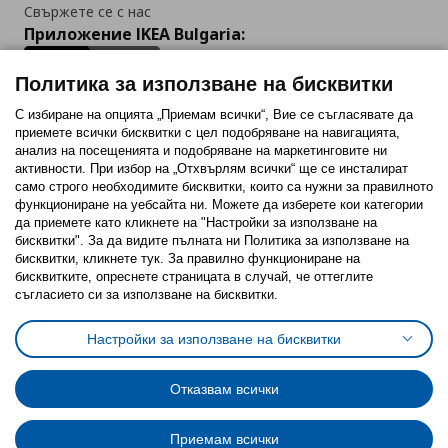
Свържете се с нас
Приложение IKEA Bulgaria:
Политика за използване на бисквитки
С избиране на опцията „Приемам всички“, Вие се съгласявате да
приемете всички бисквитки с цел подобряване на навигацията,
Последвайте ни:
анализ на посещенията и подобряване на маркетинговите ни
активности. При избор на „Отхвърлям всички“ ще се инсталират
Facebook
Twitter
Youtube
Pinterest
Instagram
само строго необходимитe бисквитки, които са нужни за правилното
функциониране на уебсайта ни. Можете да изберете кои категории
да приемете като кликнете на "Настройки за използване на
бисквитки". За да видите пълната ни Политика за използване на
бисквитки, кликнете тук. За правилно функциониране на
бисквитките, опреснете страницата в случай, че оттеглите
съгласието си за използване на бисквитки.
Политика за използване на бисквитки (Cookies)
Избор на настройки за използване на бисквитки
Настройки за използване на бисквитки
Условия за ползване на ikea.bg
Обща политика за личните данни
Политика за защита на личните данни на ikea.bg
Общи условия на програма IKEA Family
Отказвам всички
Политика за защита на лични данни на програма IKEA Family
Приемам всички