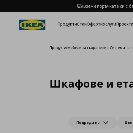
Вземи поръчката си с б
Продукти
Стаи
Оферти
Услуги
Проекти
Продукти
›
Мебели за съхранение
›
Системи за 
Шкафове и ет
Подреди по
Цвя