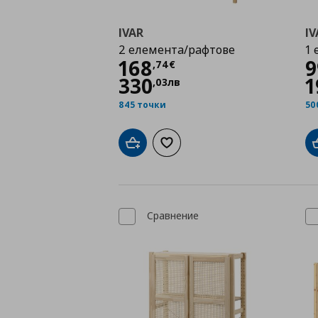
IVAR
IV
2 елемента/рафтове
1 
Цена
168,74 €
168
9
,
74
€
330
1
,
03
лв
845 точки
50
Добави в кошницата
Добави към списъка с любими
Сравнение