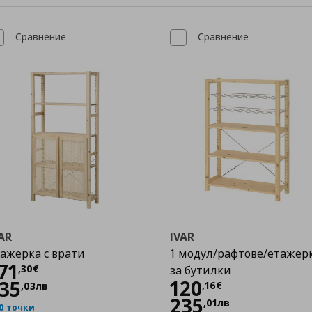
Сравнение
Сравнение
AR
IVAR
ажерка с врати
1 модул/рафтове/етажер
Цена
171,30 €
71
,
30
€
за бутилки
Цена
120,16 €
120
35
,
16
€
,
03
лв
235
,
01
лв
0 точки