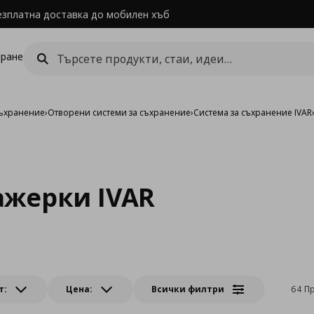
езплатна доставка до мобилен хъб
ране
съхранение
›
Отворени системи за съхранение
›
Система за съхранение IVAR
ажерки IVAR
т:
Цена:
Всички филтри
64 П