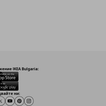
йн
ение IKEA Bulgaria:
вайте ни:
ook
Twitter
Youtube
Pinterest
Instagram