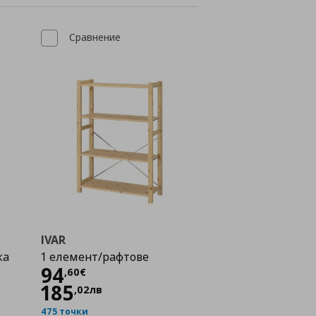
Сравнение
IVAR
ка
1 елемент/рафтове
Цена
94,60 €
94
,
60
€
185
,
02
лв
475 точки