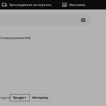
Проследяване на поръчка
Магазини
Camera
›
Готови решения IVAR
родукти
Продукт
Интериор