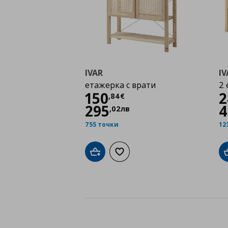
IVAR
IV
етажерка с врати
2
Цена
150,84 €
150
2
,
84
€
295
4
,
02
лв
755 точки
12
Добави в кошницата
Добави към списъка с любими