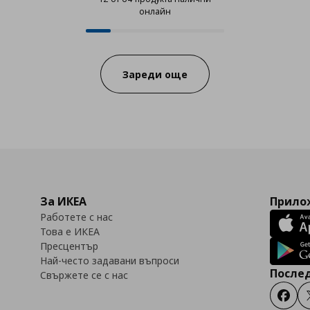
онлайн
12 от 64 продукта налични онла
Progress:
Зареди още
За ИКЕА
Прилож
Работете с нас
Това е ИКЕА
Пресцентър
Най-често задавани въпроси
Послед
Свържете се с нас
Faceb