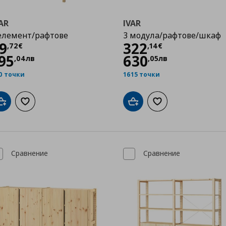
AR
IVAR
елемент/рафтове
3 модула/рафтове/шкаф
Цена
99,72 €
Цена
322,14 €
9
322
,
72
€
,
14
€
95
630
,
04
лв
,
05
лв
0 точки
1615 точки
Добави в кошницата
Добави към списъка с любими
Добави в кошницата
Добави към списък
Сравнение
Сравнение