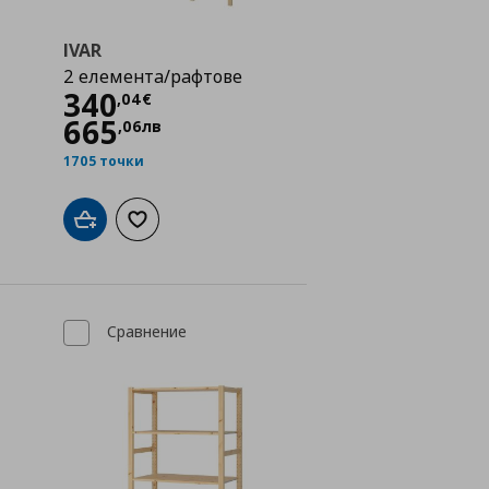
IVAR
2 елемента/рафтове
Цена
340,04 €
340
,
04
€
665
,
06
лв
1705 точки
а с любими
Добави в кошницата
Добави към списъка с любими
Сравнение