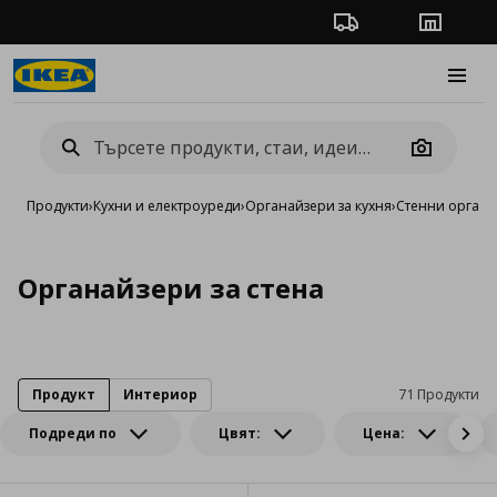
Проследяване на п
Магази
Burge
Camera
Продукти
›
Кухни и електроуреди
›
Органайзери за кухня
›
Стенни органа
Органайзери за стена
Продукт
Интериор
71 Продукти
Подреди по
Цвят:
Цена: