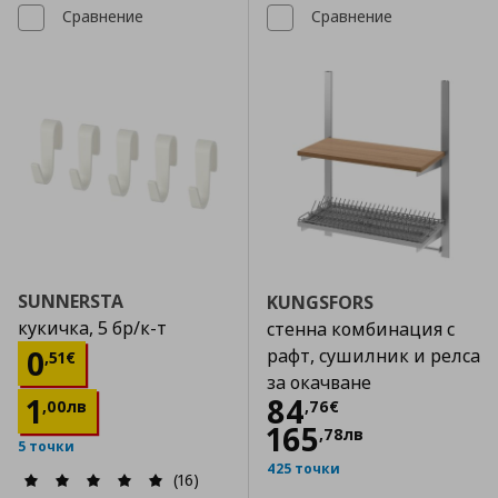
Сравнение
Сравнение
SUNNERSTA
KUNGSFORS
кукичка, 5 бр/к-т
стенна комбинация с
Цена
0,51 €
0
рафт, сушилник и релса
,
51
€
за окачване
Цена
84,76 €
1
84
,
00
лв
,
76
€
165
,
78
лв
5 точки
425 точки
(16)