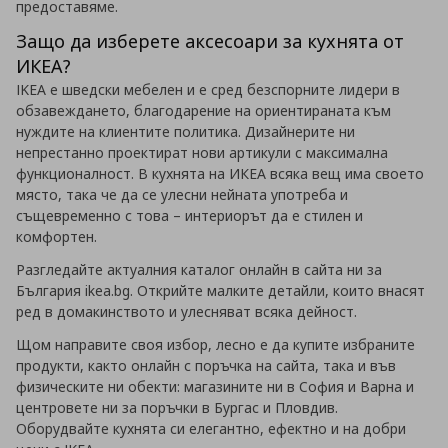
предоставяме.
Защо да изберете аксесоари за кухнята от
ИКЕА?
IKEA е шведски мебелен и е сред безспорните лидери в
обзавеждането, благодарение на ориентираната към
нуждите на клиентите политика. Дизайнерите ни
непрестанно проектират нови артикули с максимална
функционалност. В кухнята на ИКЕА всяка вещ има своето
място, така че да се улесни нейната употреба и
същевременно с това – интериорът да е стилен и
комфортен.
Разгледайте актуалния каталог онлайн в сайта ни за
България ikea.bg. Открийте малките детайли, които внасят
ред в домакинството и улесняват всяка дейност.
Щом направите своя избор, лесно е да купите избраните
продукти, както онлайн с поръчка на сайта, така и във
физическите ни обекти: магазините ни в София и Варна и
центровете ни за поръчки в Бургас и Пловдив.
Оборудвайте кухнята си елегантно, ефектно и на добри