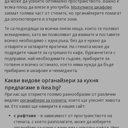
да може да усвоите оптимално пространството. Важно е
всяка площ да влезе в употреба.
Модулните шкафове
заемат голяма част от стените, но органайзерите помагат
да оползотворите и откритите зони.
Те са подходящи за всички онези неща, които се ползват
всекидневно, като ви позволяват да взимате и поставяте
всичко необходимо с една ръка, без да е нужно да
отваряте и затваряте вратички. На стената може да
подредите чашите за сутрешното кафе, бурканчетата с
подправки, най-необходимите съдове, приборите за
готвене и всичко останало, което няма нужда да бъде
прибирано в шкафове и чекмеджета.
Какви видове органайзери за кухня
предлагаме в ikea.bg?
При нас ще откриете голямо разнообразие от различни
видове
органайзери за кухнята
, които ще улеснят живота
ви. Ето какво ще намерите в нашия сайт:
с рафтове
– в зависимост от пространството на
стената, с което разполагате, може да изберете
органайзер за кухня с един или с няколко рафта. Има