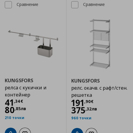
Сравнение
Сравнение
KUNGSFORS
KUNGSFORS
релса с кукички и
релс. окачв. с рафт/стен.
контейнер
решетка
Цена
41,34 €
41
Цена
191,90 €
191
,
34
€
,
90
€
80
375
,
85
лв
,
32
лв
210 точки
960 точки