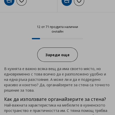
Добави в кошницата
Добави към списъка с любими
Добави в кошницата
Добави към списъка
12 от 71 продукта налични
онлайн
12 от 71 продукта налични онла
Progress:
Зареди още
В кухнята е важно всяка вещ да има своето място, но
едновременно с това всичко да е разположено удобно и
на една ръка разстояние. А може ли и да е подредено
красиво и кокетно? Да, органайзерите за стена са точното
решение за това.
Как да използвате органайзерите за стена?
Най-важната характеристика на мебелите в кухненското
пространство е практичността им. С тяхна помощ трябва