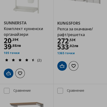
SUNNERSTA
KUNGSFORS
Комплект кухненски
Релса за окачване/
органайзери
рафт/решетка
Цена
20,39 €
20
Цена
272,53 €
272
,
39
€
,
53
€
39
533
,
88
лв
,
02
лв
105 точки
1365 точки
(2)
Добави в кошницата
Добави към списъка
Добави в кошницата
Добави към списъка с любими
Сравнение
Сравнение