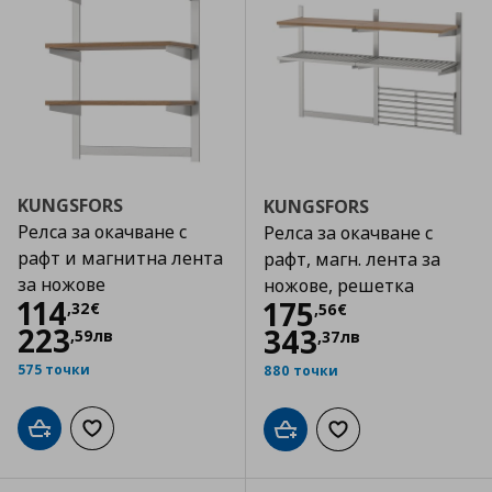
KUNGSFORS
KUNGSFORS
Релса за окачване с
Релса за окачване с
рафт и магнитна лента
рафт, магн. лента за
за ножове
ножове, решетка
Цена
114,32 €
114
Цена
175,56 €
175
,
32
€
,
56
€
223
343
,
59
лв
,
37
лв
575 точки
880 точки
Добави в кошницата
Добави към списъка с любими
Добави в кошницата
Добави към списъка