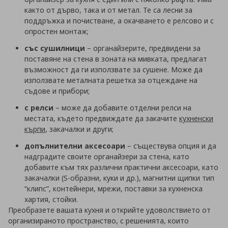
както от дърво, така и от метал. Те са лесни за
поддръжка и почистване, а окачването е релсово и с
опростен монтаж;
със сушилници
– органайзерите, предвидени за
поставяне на стена в зоната на мивката, предлагат
възможност да ги използвате за сушене. Може да
използвате металната решетка за отцеждане на
съдове и прибори;
с релси
– може да добавите отделни релси на
местата, където предвиждате да закачите
кухненски
кърпи
, закачалки и други;
допълнителни аксесоари
– съществува опция и да
надградите своите органайзери за стена, като
добавите към тях различни практични аксесоари, като
закачалки (S-образни, куки и др.), магнитни щипки тип
“клипс”, контейнери, мрежи, поставки за кухненска
хартия, стойки.
Преобразете вашата кухня и открийте удоволствието от
организираното пространство, с решенията, които