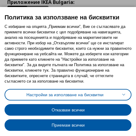
Приложение IKEA Bulgaria:
Политика за използване на бисквитки
С избиране на опцията „Приемам всички“, Вие се съгласявате да
приемете всички бисквитки с цел подобряване на навигацията,
Последвайте ни:
анализ на посещенията и подобряване на маркетинговите ни
активности. При избор на „Отхвърлям всички“ ще се инсталират
Facebook
Twitter
Youtube
Pinterest
Instagram
само строго необходимитe бисквитки, които са нужни за правилното
функциониране на уебсайта ни. Можете да изберете кои категории
да приемете като кликнете на "Настройки за използване на
бисквитки". За да видите пълната ни Политика за използване на
бисквитки, кликнете тук. За правилно функциониране на
бисквитките, опреснете страницата в случай, че оттеглите
съгласието си за използване на бисквитки.
Политика за използване на бисквитки (Cookies)
Избор на настройки за използване на бисквитки
Настройки за използване на бисквитки
Условия за ползване на ikea.bg
Обща политика за личните данни
Политика за защита на личните данни на ikea.bg
Общи условия на програма IKEA Family
Отказвам всички
Политика за защита на лични данни на програма IKEA Family
Приемам всички
© Inter-IKEA Systems B.V. 1999 - 2025