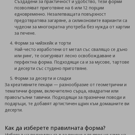
Създадени за практичност и удобство, тези форми
позволяват приготвяне на 6 или 12 порции
едновременно. Незалепващата повърхност
предотвратява загаряне, а силиконовите варианти са
чудесни за многократна употреба без нужда от хартии
за печене.
Форми за чийзкейк и торти
Най-често изработени от метал със свалящо се дъно
или ринг, те осигуряват лесно освобождаване и
перфектна форма. Подходящи са и за мусове, тартове
и десерти със студено приготвяне.
Форми за десерти и сладки
За креативните пекари — разнообразие от геометрични и
тематични форми, включително сърца, квадратни или
правоъгълни тавички. Подходящи за празнични поводи и
подаръци, те добавят артистичен щрих към домашните ви
десерти.
Как да изберете правилната форма?
Изборът на подходящ съд за печене е въпрос не само на