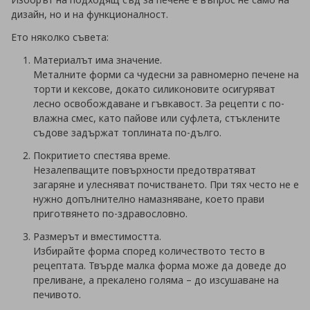
дизайн, но и на функционалност.
Ето няколко съвета:
Материалът има значение.
Металните форми са чудесни за равномерно печене на
торти и кексове, докато силиконовите осигуряват
лесно освобождаване и гъвкавост. За рецепти с по-
влажна смес, като пайове или суфлета, стъклените
съдове задържат топлината по-дълго.
Покритието спестява време.
Незалепващите повърхности предотвратяват
загаряне и улесняват почистването. При тях често не е
нужно допълнително намазняване, което прави
приготвянето по-здравословно.
Размерът и вместимостта.
Избирайте форма според количеството тесто в
рецептата. Твърде малка форма може да доведе до
преливане, а прекалено голяма – до изсушаване на
печивото.