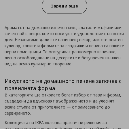
Зареди още
Ароматът на домашно изпечен кекс, златисти мъфини или
сочен пай е нещо, което носи уют и удоволствие във всеки
дом. Независимо дали сте начинаещ пекар, или сте опитен
кулинар, тавите и формите за сладкиши и печива са вашите
верни помощници. Те осигуряват равномерно изпичане,
лесно освобождаване на десертите и безупречен външен
вид на всяко кулинарно творение.
Изкуството на домашното печене започва с
правилната форма
В категорията ще откриете богат избор от тави и форми,
създадени да вдъхновят въображението и да улеснят
всяка стъпка от приготвянето — от замесването до
сервирането.
Колекцията на IKEA включва практични решения за
различни нужди и рецепти: форми за кекс и чийзкейк, тави