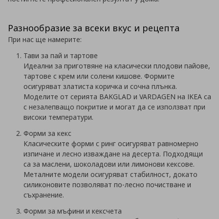
Разнообразие за всеки вкус и рецепта
При нас ще намерите:
Тави за пай и тартове
Идеални за приготвяне на класически плодови пайове,
тартове с крем или солени кишове. Формите
осигуряват златиста коричка и сочна плънка.
Моделите от серията BAKGLAD и VARDAGEN на IKEA са
с незалепващо покритие и могат да се използват при
високи температури.
Форми за кекс
Класическите форми с ринг осигуряват равномерно
изпичане и лесно изваждане на десерта. Подходящи
са за маслени, шоколадови или лимонови кексове.
Металните модели осигуряват стабилност, докато
силиконовите позволяват по-лесно почистване и
съхранение.
Форми за мъфини и кексчета