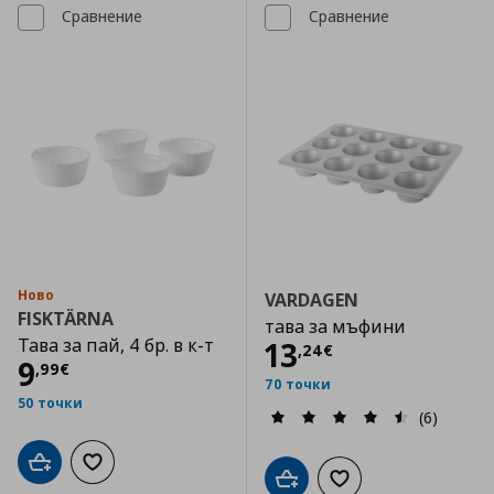
Сравнение
Сравнение
Ново
VARDAGEN
FISKTÄRNA
тава за мъфини
Тава за пай, 4 бр. в к-т
Цена
13,24 €
13
,
24
€
Цена
9,99 €
9
,
99
€
70 точки
50 точки
(6)
Добави в кошницата
Добави към списъка с любими
Добави в кошницата
Добави към списъка