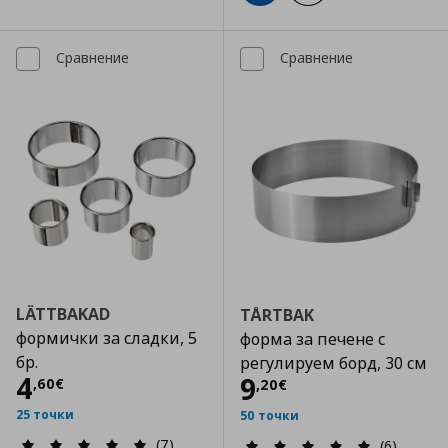
Сравнение
Сравнение
LÄTTBAKAD
TÅRTBAK
формички за сладки, 5
форма за печене с
бр.
регулируем борд, 30 см
Цена
4,60 €
4
Цена
9,20 €
9
,
60
€
,
20
€
25 точки
50 точки
(7)
(6)