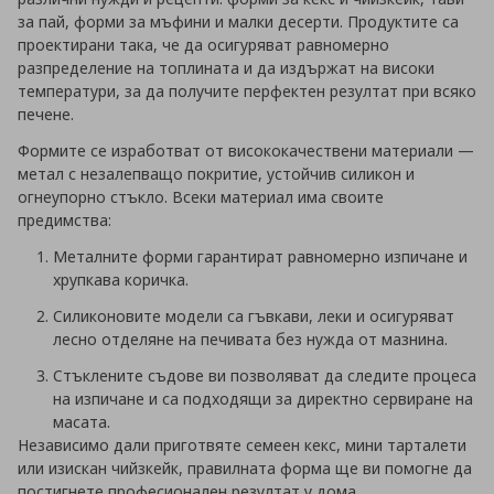
за пай, форми за мъфини и малки десерти. Продуктите са
проектирани така, че да осигуряват равномерно
разпределение на топлината и да издържат на високи
температури, за да получите перфектен резултат при всяко
печене.
Формите се изработват от висококачествени материали —
метал с незалепващо покритие, устойчив силикон и
огнеупорно стъкло. Всеки материал има своите
предимства:
Металните форми гарантират равномерно изпичане и
хрупкава коричка.
Силиконовите модели са гъвкави, леки и осигуряват
лесно отделяне на печивата без нужда от мазнина.
Стъклените съдове ви позволяват да следите процеса
на изпичане и са подходящи за директно сервиране на
масата.
Независимо дали приготвяте семеен кекс, мини тарталети
или изискан чийзкейк, правилната форма ще ви помогне да
постигнете професионален резултат у дома.