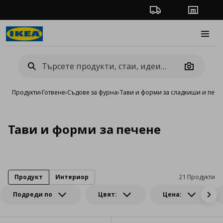
Проследяване на п
Магази
Burge
Camera
Продукти
›
Готвене
›
Съдове за фурна
›
Тави и форми за сладкиши и печи
Тави и форми за печене
Продукт
Интериор
21 Продукти
Подреди по
Цвят:
Цена: