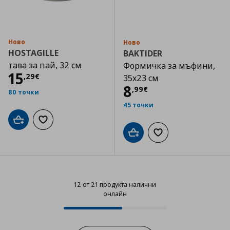
Ново
Ново
HOSTAGILLE
BAKTIDER
тава за пай, 32 см
Формичка за мъфини,
Цена
15,29 €
15
,
29
€
35x23 см
Цена
8,99 €
8
,
99
€
80 точки
45 точки
Добави в кошницата
Добави към списъка с любими
Добави в кошницата
Добави към списъка
12 от 21 продукта налични
онлайн
12 от 21 продукта налични онла
Progress: