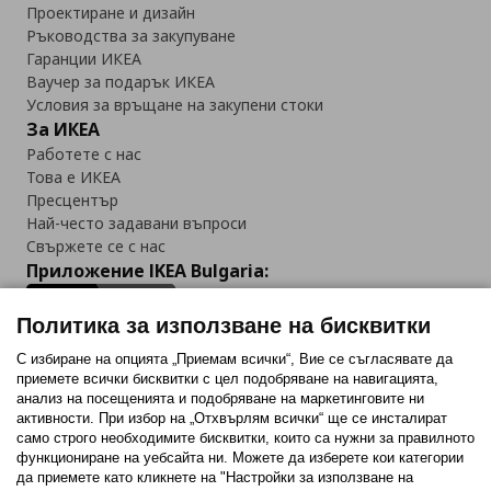
Проектиране и дизайн
Ръководства за закупуване
Гаранции ИКЕА
Ваучер за подарък ИКЕА
Условия за връщане на закупени стоки
За ИКЕА
Работете с нас
Това е ИКЕА
Пресцентър
Най-често задавани въпроси
Свържете се с нас
Приложение IKEA Bulgaria:
Политика за използване на бисквитки
С избиране на опцията „Приемам всички“, Вие се съгласявате да
приемете всички бисквитки с цел подобряване на навигацията,
Последвайте ни:
анализ на посещенията и подобряване на маркетинговите ни
активности. При избор на „Отхвърлям всички“ ще се инсталират
Facebook
Twitter
Youtube
Pinterest
Instagram
само строго необходимитe бисквитки, които са нужни за правилното
функциониране на уебсайта ни. Можете да изберете кои категории
да приемете като кликнете на "Настройки за използване на