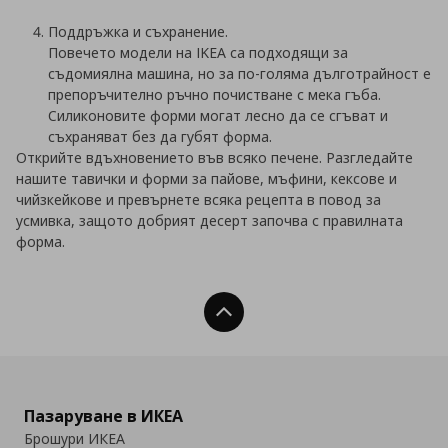
Поддръжка и съхранение.
Повечето модели на IKEA са подходящи за
съдомиялна машина, но за по-голяма дълготрайност е
препоръчително ръчно почистване с мека гъба.
Силиконовите форми могат лесно да се сгъват и
съхраняват без да губят форма.
Открийте вдъхновението във всяко печене. Разгледайте
нашите тавички и форми за пайове, мъфини, кексове и
чийзкейкове и превърнете всяка рецепта в повод за
усмивка, защото добрият десерт започва с правилната
форма.
Нагоре
Пазаруване в ИКЕА
Брошури ИКЕА