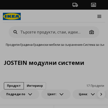
Проследяване на п
Магази
Burge
Camera
Продукти
›
Градина
›
Градински мебели за съхранение
›
Система за съхр
JOSTEIN модулни системи
Продукт
Интериор
17 Продукти
Подреди по
Цвят:
Цена: