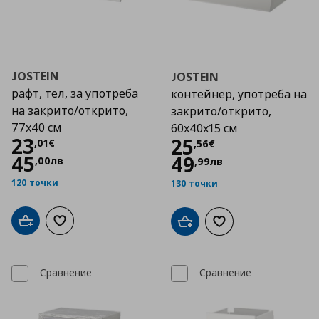
JOSTEIN
JOSTEIN
рафт, тел, за употреба
контейнер, употреба на
на закрито/открито,
закрито/открито,
77x40 см
60x40x15 см
Цена
23,01 €
23
Цена
25,56 €
25
,
01
€
,
56
€
45
49
,
00
лв
,
99
лв
120 точки
130 точки
Добави в кошницата
Добави към списъка с любими
Добави в кошницата
Добави към списъка
Сравнение
Сравнение