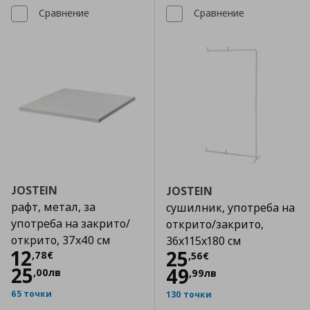
Сравнение
Сравнение
JOSTEIN
JOSTEIN
рафт, метал, за
сушилник, употреба на
употреба на закрито/
открито/закрито,
открито, 37x40 см
36x115x180 см
Цена
12,78 €
12
Цена
25,56 €
25
,
78
€
,
56
€
25
49
,
00
лв
,
99
лв
65 точки
130 точки