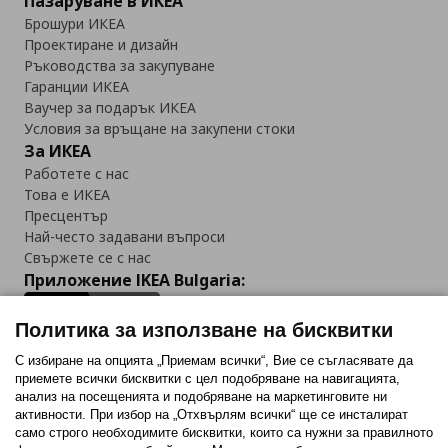
Пазаруване в ИКЕА
Брошури ИКЕА
Проектиране и дизайн
Ръководства за закупуване
Гаранции ИКЕА
Ваучер за подарък ИКЕА
Условия за връщане на закупени стоки
За ИКЕА
Работете с нас
Това е ИКЕА
Пресцентър
Най-често задавани въпроси
Свържете се с нас
Приложение IKEA Bulgaria:
Политика за използване на бисквитки
С избиране на опцията „Приемам всички“, Вие се съгласявате да
приемете всички бисквитки с цел подобряване на навигацията,
Последвайте ни:
анализ на посещенията и подобряване на маркетинговите ни
активности. При избор на „Отхвърлям всички“ ще се инсталират
Facebook
Twitter
Youtube
Pinterest
Instagram
само строго необходимитe бисквитки, които са нужни за правилното