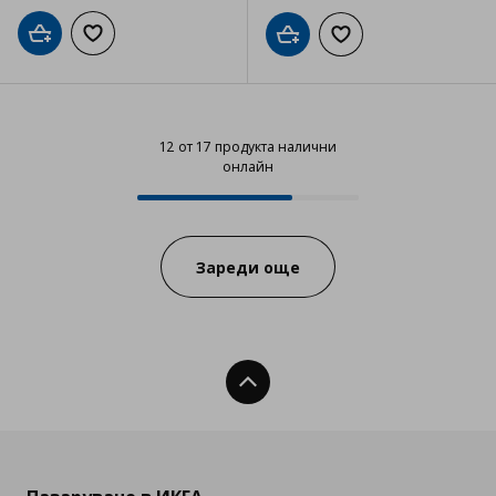
Добави в кошницата
Добави към списъка с любими
Добави в кошницата
Добави към списъка
12 от 17 продукта налични
онлайн
12 от 17 продукта налични онла
Progress:
Зареди още
Нагоре