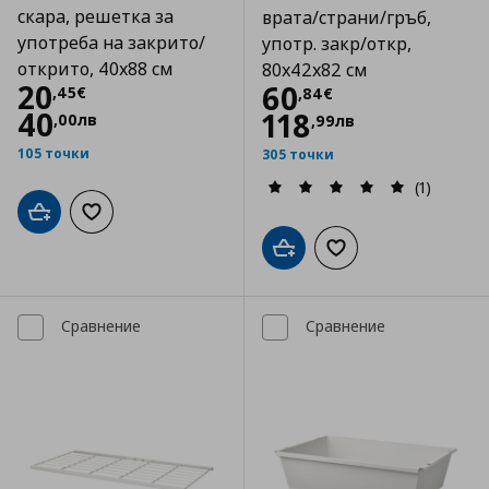
скара, решетка за
врата/страни/гръб,
употреба на закрито/
употр. закр/откр,
открито, 40x88 см
80x42x82 см
Цена
20,45 €
20
Цена
60,84 €
60
,
45
€
,
84
€
40
118
,
00
лв
,
99
лв
105 точки
305 точки
(1)
Добави в кошницата
Добави към списъка с любими
Добави в кошницата
Добави към списъка
Сравнение
Сравнение