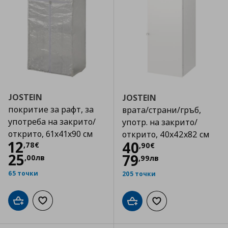
JOSTEIN
JOSTEIN
покритие за рафт, за
врата/страни/гръб,
употреба на закрито/
употр. на закрито/
открито, 61x41x90 см
открито, 40x42x82 см
Цена
12,78 €
12
Цена
40,90 €
40
,
78
€
,
90
€
25
79
,
00
лв
,
99
лв
65 точки
205 точки
Добави в кошницата
Добави към списъка с любими
Добави в кошницата
Добави към списъка