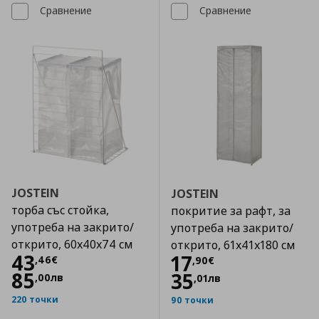
Сравнение
Сравнение
JOSTEIN
JOSTEIN
торба със стойка,
покритие за рафт, за
употреба на закрито/
употреба на закрито/
открито, 60x40x74 см
открито, 61x41x180 см
Цена
43,46 €
43
Цена
17,90 €
17
,
46
€
,
90
€
85
35
,
00
лв
,
01
лв
220 точки
90 точки