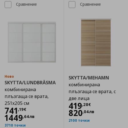
Сравнение
Сравнение
Ново
SKYTTA/MEHAMN
SKYTTA/LUNDBRÄSMA
комбинирана
комбинирана
плъзгаща се врата, с
плъзгаща се врата,
две лица
251x205 см
Цена
419,28 €
419
,
28
€
Цена
741,19 €
741
,
19
€
820
,
04
лв
1449
,
64
лв
2100 точки
3710 точки