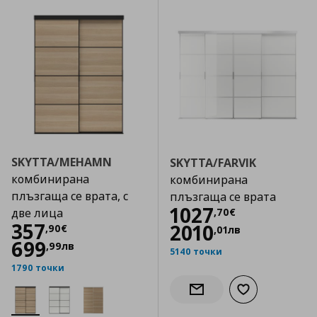
SKYTTA/MEHAMN
SKYTTA/FARVIK
комбинирана
комбинирана
плъзгаща се врата, с
плъзгаща се врата
Цена
1027,70 €
1027
,
70
€
две лица
Цена
357,90 €
357
2010
,
90
€
,
01
лв
699
,
99
лв
5140 точки
1790 точки
Добави към сп
Информирай ме за налич