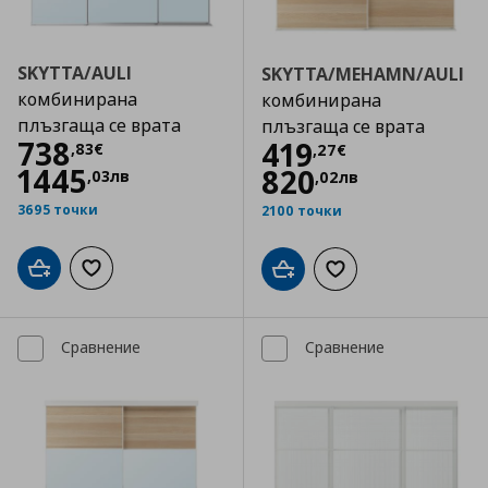
SKYTTA/AULI
SKYTTA/MEHAMN/AULI
комбинирана
комбинирана
плъзгаща се врата
плъзгаща се врата
Цена
738,83 €
738
Цена
419,27 €
419
,
83
€
,
27
€
1445
820
,
03
лв
,
02
лв
3695 точки
2100 точки
Добави в кошницата
Добави към списъка с любими
Добави в кошницата
Добави към списъка
Сравнение
Сравнение