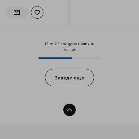
Добави към списъка с любими
Информирай ме за наличност
12 от 22 продукта налични
онлайн
12 от 22 продукта налични онла
Progress:
Зареди още
Нагоре