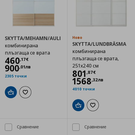
SKYTTA/MEHAMN/AULI
Ново
SKYTTA/LUNDBRÄSMA
комбинирана
комбинирана
плъзгаща се врата
Цена
460,17 €
460
плъзгаща се врата,
,
17
€
900
251x240 см
,
01
лв
Цена
801,87 €
801
,
87
€
2305 точки
1568
,
32
лв
4010 точки
Добави в кошницата
Добави към списъка с любими
Добави в кошницата
Добави към списъка
Сравнение
Сравнение