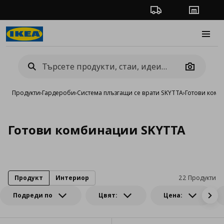
Проследяване на п
Магази
Burge
Camera
Продукти
›
Гардероби
›
Система плъзгащи се врати SKYTTA
›
Готови комб
Готови комбинации SKYTTA
Продукт
Интериор
22 Продукти
Подреди по
Цвят:
Цена: