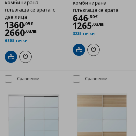
комбинирана
комбинирана
плъзгаща се врата, с
плъзгаща се врата
Цена
646,80 €
646
,
80
€
две лица
Цена
1360,05 €
1360
1265
,
05
€
,
03
лв
2660
,
03
лв
3235 точки
6805 точки
Добави в кошницата
Добави към списъка
Добави в кошницата
Добави към списъка с любими
Сравнение
Сравнение