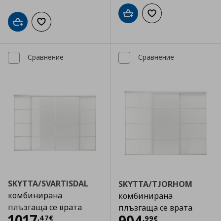
Добави в кошницата
Добави към списъка
Добави в кошницата
Добави към списъка с любими
Сравнение
Сравнение
SKYTTA/SVARTISDAL
SKYTTA/TJORHOM
комбинирана
комбинирана
плъзгаща се врата
плъзгаща се врата
Цена
1017,47 €
1017
Цена
904,99 €
904
,
47
€
,
99
€