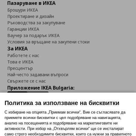
Пазаруване в ИКЕА
Брошури ИКЕА
Проектиране и дизайн
Ръководства за закупуване
Гаранции ИКЕА
Ваучер за подарък ИКЕА
Условия за връщане на закупени стоки
За ИКЕА
Работете с нас
Това е ИКЕА
Пресцентър
Най-често задавани въпроси
Свържете се с нас
Приложение IKEA Bulgaria:
Политика за използване на бисквитки
С избиране на опцията „Приемам всички“, Вие се съгласявате да
приемете всички бисквитки с цел подобряване на навигацията,
Последвайте ни:
анализ на посещенията и подобряване на маркетинговите ни
активности. При избор на „Отхвърлям всички“ ще се инсталират
Facebook
Twitter
Youtube
Pinterest
Instagram
само строго необходимитe бисквитки, които са нужни за правилното