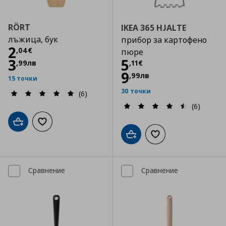
RÖRT
IKEA 365 HJALTE
лъжица, бук
прибор за картофено
Цена
2,04 €
2
,
04
€
пюре
Цена
5,11 €
3
5
,
99
лв
,
11
€
9
,
99
лв
15 точки
30 точки
(6)
(6)
Добави в кошницата
Добави към списъка с любими
Добави в кошницата
Добави към списъка
Сравнение
Сравнение