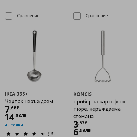
Сравнение
Сравнение
IKEA 365+
KONCIS
Черпак неръждаем
прибор за картофено
Цена
7,66 €
7
,
66
€
пюре, неръждаема
14
,
98
лв
стомана
Цена
3,57 €
3
,
57
€
40 точки
6
,
98
лв
(16)