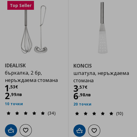
Top Seller
IDEALISK
KONCIS
бъркалка, 2 бр,
шпатула, неръждаема
неръждаема стомана
стомана
Цена
1,53 €
1
Цена
3,57 €
3
,
53
€
,
57
€
2
6
,
99
лв
,
98
лв
10 точки
20 точки
(34)
(10)
Добави в кошницата
Добави към списъка с любими
Добави в кошницата
Добави към списъка