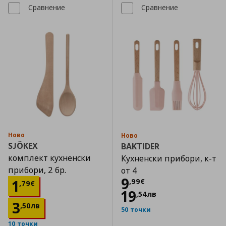
Сравнение
Сравнение
Ново
Ново
SJÖKEX
BAKTIDER
комплект кухненски
Кухненски прибори, к-т
прибори, 2 бр.
от 4
Цена
9,99 €
9
Цена
1,79 €
1
,
99
€
,
79
€
19
,
54
лв
3
,
50
лв
50 точки
10 точки