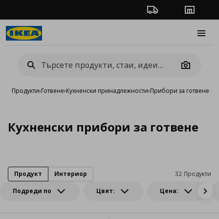
Проследяване на п
Магази
Burge
Camera
Продукти
›
Готвене
›
Кухненски принадлежности
›
Прибори за готвене и 
Кухненски прибори за готвене
Продукт
Интериор
32 Продукти
Подреди по
Цвят:
Цена: