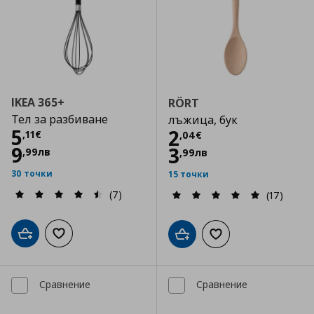
IKEA 365+
RÖRT
Тел за разбиване
лъжица, бук
Цена
5,11 €
5
Цена
2,04 €
2
,
11
€
,
04
€
9
3
,
99
лв
,
99
лв
30 точки
15 точки
(7)
(17)
Добави в кошницата
Добави към списъка с любими
Добави в кошницата
Добави към списъка
Сравнение
Сравнение