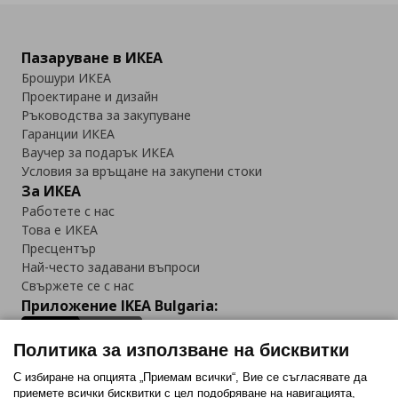
Пазаруване в ИКЕА
Брошури ИКЕА
Проектиране и дизайн
Ръководства за закупуване
Гаранции ИКЕА
Ваучер за подарък ИКЕА
Условия за връщане на закупени стоки
За ИКЕА
Работете с нас
Това е ИКЕА
Пресцентър
Най-често задавани въпроси
Свържете се с нас
Приложение IKEA Bulgaria:
Политика за използване на бисквитки
С избиране на опцията „Приемам всички“, Вие се съгласявате да
приемете всички бисквитки с цел подобряване на навигацията,
Последвайте ни: