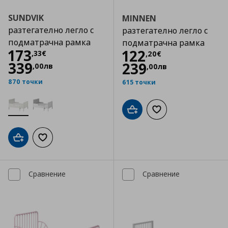
SUNDVIK
MINNEN
разтегателно легло с
разтегателно легло с
подматрачна рамка
подматрачна рамка
Цена
173,33 €
173
Цена
122,20 €
122
,
33
€
,
20
€
339
239
,
00
лв
,
00
лв
870 точки
615 точки
Добави в кошницата
Добави към списъка
Добави в кошницата
Добави към списъка с любими
Сравнение
Сравнение