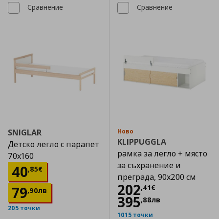
Сравнение
Сравнение
SNIGLAR
Ново
KLIPPUGGLA
Детско легло с парапет
рамка за легло + място
70x160
за съхранение и
Цена
40,85 €
40
,
85
€
преграда, 90x200 см
Цена
202,41 €
202
,
41
€
79
,
90
лв
395
,
88
лв
205 точки
1015 точки