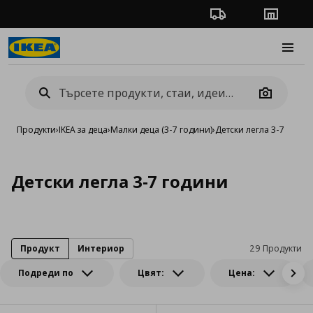
Проследяване на п
Магази
Burge
Camera
Продукти
›
IKEA за деца
›
Малки деца (3-7 години)
›
Детски легла 3-7
Детски легла 3-7 години
Продукт
Интериор
29 Продукти
Подреди по
Цвят:
Цена: