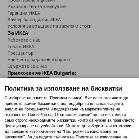
Ръководства за закупуване
Гаранции ИКЕА
Ваучер за подарък ИКЕА
Условия за връщане на закупени стоки
За ИКЕА
Работете с нас
Това е ИКЕА
Пресцентър
Най-често задавани въпроси
Свържете се с нас
Приложение IKEA Bulgaria:
Политика за използване на бисквитки
С избиране на опцията „Приемам всички“, Вие се съгласявате да
приемете всички бисквитки с цел подобряване на навигацията,
Последвайте ни:
анализ на посещенията и подобряване на маркетинговите ни
активности. При избор на „Отхвърлям всички“ ще се инсталират
Facebook
Twitter
Youtube
Pinterest
Instagram
само строго необходимитe бисквитки, които са нужни за правилното
функциониране на уебсайта ни. Можете да изберете кои категории
да приемете като кликнете на "Настройки за използване на
бисквитки". За да видите пълната ни Политика за използване на