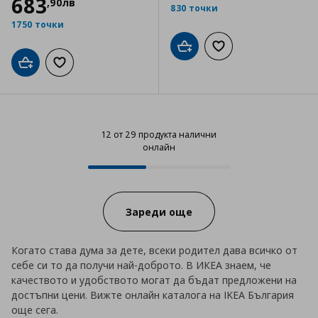
683
,
90
лв
830 точки
1750 точки
Добави в кошницата
Добави към списъка
Добави в кошницата
Добави към списъка с любими
12 от 29 продукта налични
онлайн
12 от 29 продукта налични онла
Progress:
Зареди още
Когато става дума за дете, всеки родител дава всичко от
себе си то да получи най-доброто. В ИКЕА знаем, че
качеството и удобството могат да бъдат предложени на
достъпни цени. Вижте онлайн каталога на IKEA България
още сега.