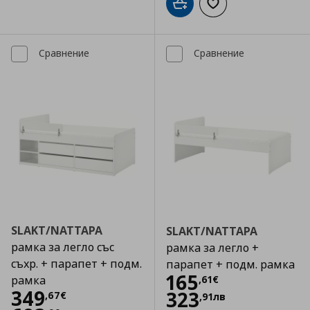
Добави в кошницата
Добави към списъка
Сравнение
Сравнение
SLAKT/NATTAPA
SLAKT/NATTAPA
рамка за легло със
рамка за легло +
съхр. + парапет + подм.
парапет + подм. рамка
Цена
165,61 €
165
,
61
€
рамка
Цена
349,67 €
349
323
,
67
€
,
91
лв