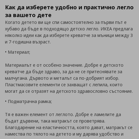
Как да изберете удобно и практично легло
за вашето дете
Когато детето ви ще спи самостоятелно за първи път е
хубаво да бъде в подходящо детско легло. ИКЕА предлага
няколко идеи как да изберете креватче за мъници между 3
и 7-годишна възраст.
• Материал;
Материалът е от особено значение. Добре е детското
креватче да бъде здраво, за да не се притеснявате за
малчугана. Дървото и металът са по-добрият избор.
Пластмасовите елементи се захващат с лепила, които
могат да се отразят на детското здравословно състояние.
• Подматрачна рамка;
Тя е важен елемент от леглото. Добре е ламелите да
бъдат дървени, така матракът се проветрява.
Благодарение на еластичността, която дават, матракът се
намества по тялото на детето и му дарява удобство и