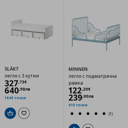
SLÄKT
MINNEN
легло с 3 кутии
легло с подматрачна
Цена
327,73 €
327
,
73
€
рамка
Цена
122,20 €
640
122
,
98
лв
,
20
€
239
,
00
лв
1640 точки
615 точки
(1)
Добави в кошницата
Добави към списъка с любими