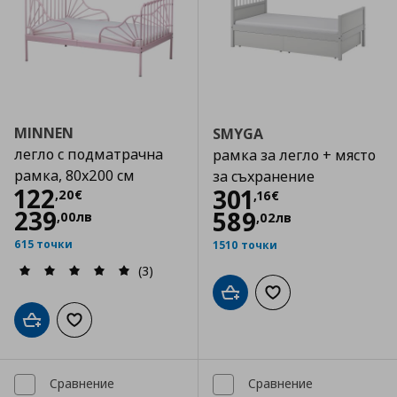
MINNEN
SMYGA
легло с подматрачна
рамка за легло + място
рамка, 80x200 см
за съхранение
Цена
122,20 €
122
Цена
301,16 €
301
,
20
€
,
16
€
239
589
,
00
лв
,
02
лв
615 точки
1510 точки
(3)
Добави в кошницата
Добави към списъка
Добави в кошницата
Добави към списъка с любими
Сравнение
Сравнение