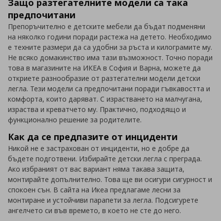
Защо разтегателните модели са така
предпочитани
Препоръчително е детските мебели да бъдат подменяни
на няколко години поради растежа на детето. Необходимо
е техните размери да са удобни за ръста и килограмите му.
Не всяко домакинство има тази възможност. Точно поради
това в магазините на ИКЕА в София и Варна, можете да
откриете разнообразие от разтегателни модели детски
легла. Тези модели са предпочитани поради гъвкавостта и
комфорта, които даряват. С израстването на малчугана,
израства и креватчето му. Практично, подходящо и
функционално решение за родителите.
Как да се предпазите от инциденти
Никой не е застрахован от инциденти, но е добре да
бъдете подготвени. Избирайте детски легла с преграда.
Ако избраният от вас вариант няма такава защита,
монтирайте допълнително. Това ще ви осигури сигурност и
спокоен сън. В сайта на Икеа предлагаме лесни за
монтиране и устойчиви парапети за легла. Подсигурете
ангелчето си във времето, в което не сте до него.