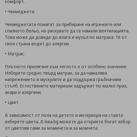
комфорт.
• Чекмеджета;
Чекмеджетата помагат за прибиране на играчките или
спалното бельо, но рискувате да се намали вентилацията.
Това може да доведе до влага и мухъл по матрака. Те от
своя страна водят до алергии.
• Матрак;
Плътното прилягане към леглото е от особено значение.
Изберете средно твърд матрак, за да намалява
напрежението в мускулите и да поддържа гръбначния
стълб. Естествените материали задържат по-малко прах,
акари и алергени.
• Цвят.
В зависимост от пола на детето и интериора на стаята
изберете цвета. В ikea.bg можете да откриете богат избор
от цветови гами за момичета и за момчета.