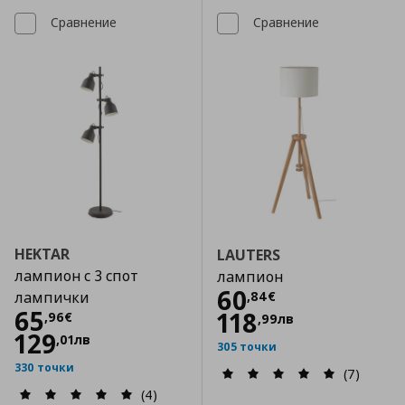
Сравнение
Сравнение
HEKTAR
LAUTERS
лампион с 3 спот
лампион
Цена
60,84 €
60
,
84
€
лампички
Цена
65,96 €
65
118
,
96
€
,
99
лв
129
,
01
лв
305 точки
330 точки
(7)
(4)