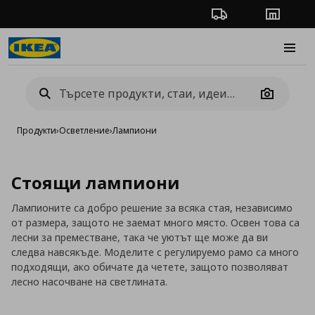
Проследяване на п
Магази
Burge
Camera
Продукти
›
Осветление
›
Лампиони
Стоящи лампиони
Лампионите са добро решение за всяка стая, независимо
от размера, защото не заемат много място. Освен това са
лесни за преместване, така че уютът ще може да ви
следва навсякъде. Моделите с регулируемо рамо са много
подходящи, ако обичате да четете, защото позволяват
лесно насочване на светлината.