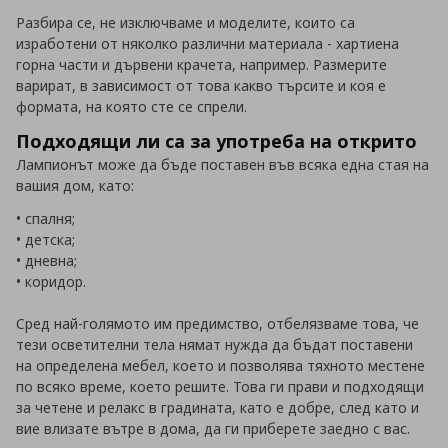
Разбира се, не изключваме и моделите, които са
изработени от няколко различни материала - хартиена
горна части и дървени крачета, например. Размерите
варират, в зависимост от това какво търсите и коя е
формата, на която сте се спрели.
Подходящи ли са за употреба на открито
Лампионът може да бъде поставен във всяка една стая на
вашия дом, като:
• спалня;
• детска;
• дневна;
• коридор.
Сред най-голямото им предимство, отбелязваме това, че
тези осветителни тела нямат нужда да бъдат поставени
на определена мебел, което и позволява тяхното местене
по всяко време, което решите. Това ги прави и подходящи
за четене и релакс в градината, като е добре, след като и
вие влизате вътре в дома, да ги приберете заедно с вас.