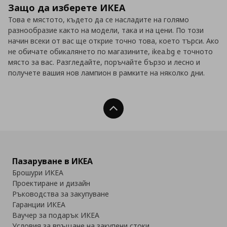
Защо да изберете ИКЕА
Това е мястото, където да се насладите на голямо
разнообразие както на модели, така и на цени. По този
начин всеки от вас ще открие точно това, което търси. Ако
не обичате обикалянето по магазините, ikea.bg е точното
място за вас. Разгледайте, поръчайте бързо и лесно и
получете вашия нов лампион в рамките на няколко дни.
Нагоре
Пазаруване в ИКЕА
Брошури ИКЕА
Проектиране и дизайн
Ръководства за закупуване
Гаранции ИКЕА
Ваучер за подарък ИКЕА
Условия за връщане на закупени стоки