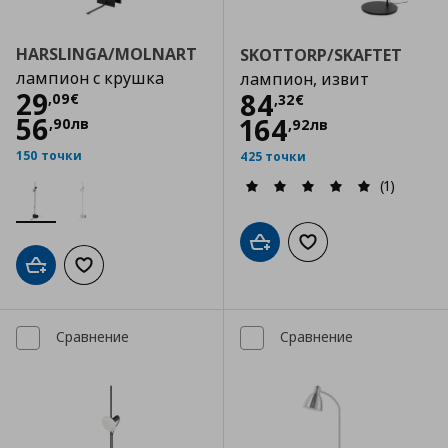
HARSLINGA/MOLNART
SKOTTORP/SKAFTET
лампион с крушка
лампион, извит
Цена
29,09 €
29
Цена
84,32 €
84
,
09
€
,
32
€
56
164
,
90
лв
,
92
лв
150 точки
425 точки
(1)
Добави в кошницата
Добави към списъка
Добави в кошницата
Добави към списъка с любими
Сравнение
Сравнение