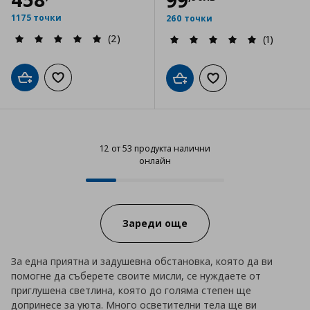
99
1175 точки
260 точки
(2)
(1)
Добави в кошницата
Добави към списъка с любими
Добави в кошницата
Добави към списъка
12 от 53 продукта налични
онлайн
12 от 53 продукта налични онла
Progress:
Зареди още
За една приятна и задушевна обстановка, която да ви
помогне да съберете своите мисли, се нуждаете от
приглушена светлина, която до голяма степен ще
допринесе за уюта. Много осветителни тела ще ви