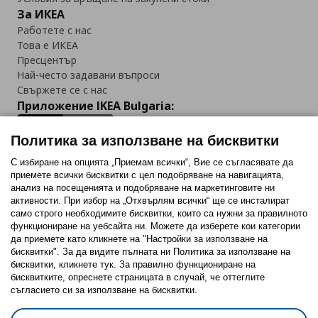
За ИКЕА
Работете с нас
Това е ИКЕА
Пресцентър
Най-често задавани въпроси
Свържете се с нас
Приложение IKEA Bulgaria:
Политика за използване на бисквитки
С избиране на опцията „Приемам всички“, Вие се съгласявате да
приемете всички бисквитки с цел подобряване на навигацията,
Последвайте ни:
анализ на посещенията и подобряване на маркетинговите ни
активности. При избор на „Отхвърлям всички“ ще се инсталират
Facebook
Twitter
Youtube
Pinterest
Instagram
само строго необходимитe бисквитки, които са нужни за правилното
функциониране на уебсайта ни. Можете да изберете кои категории
да приемете като кликнете на "Настройки за използване на
бисквитки". За да видите пълната ни Политика за използване на
бисквитки, кликнете тук. За правилно функциониране на
бисквитките, опреснете страницата в случай, че оттеглите
съгласието си за използване на бисквитки.
Политика за използване на бисквитки (Cookies)
Избор на настройки за използване на бисквитки