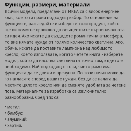
Функции, размери, материали
Всички модели, предлагани от ИКЕА са с висок енергиен
клас, което ги прави подходящ избор. По отношение на
функциите, разгледайте и изберете този продукт, който
ще ви помогне правилно да осъществите първоначалната
си идея. Ако искате да създадете романтична атмосфера,
то вие нямате нужда от голямо количество светлина. Ако,
обаче, искате да поставите лампиона над любимото
кресло, което използвате, когато четете книга - изберете
модел, който да насочва светлината точно там, където е
необходимо. Най-подходящ е този, чието рамо има
функцията да се движи и пречупва. По този начин може да
го нагласяте според вашите нужди, без да се налага да
местите цялото кресло или да сменяте удобната за четене
поза. Материалите за изработка са изключително
разнообразни. Сред тях са:
• метал;
• бамбук;
• алуминий;
• хартия.