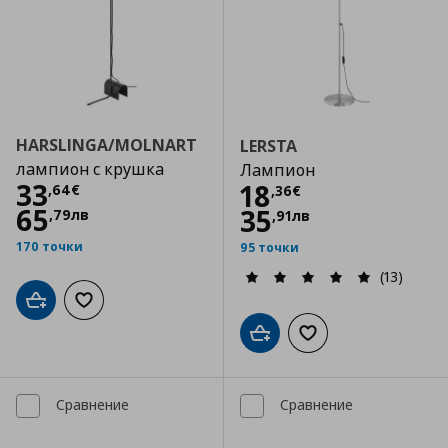
HARSLINGA/MOLNART
LERSTA
лампион с крушка
Лампион
Цена
33,64 €
33
Цена
18,36 €
18
,
64
€
,
36
€
65
35
,
79
лв
,
91
лв
170 точки
95 точки
(13)
Добави в кошницата
Добави към списъка с любими
Добави в кошницата
Добави към списъка
Сравнение
Сравнение