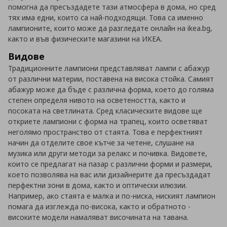
помогна да пресъздадете тази атмосфера в дома, но сред
тях има едни, които са най-подходящи. Това са именно
лампионите, които може да разгледате онлайн на ikea.bg,
както и във физическите магазини на ИКЕА.
Видове
Традиционните лампиони представляват лампи с абажур
от различни материи, поставена на висока стойка. Самият
абажур може да бъде с различна форма, което до голяма
степен определя нивото на осветеността, както и
посоката на светлината. Сред класическите видове ще
откриете лампиони с форма на трапец, които осветяват
неголямо пространство от стаята. Това е перфектният
начин да отделите свое кътче за четене, слушане на
музика или други методи за релакс и почивка. Видовете,
които се предлагат на пазар с различни форми и размери,
което позволява на вас или дизайнерите да пресъздадат
перфектни зони в дома, както и оптически илюзии.
Например, ако стаята е малкa и по-ниска, ниският лампион
помага да изглежда по-висока, както и обратното -
високите модели намаляват височината на тавана.