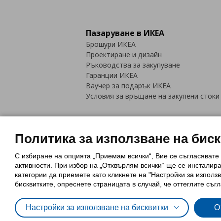
Пазаруване в ИКЕА
Брошури ИКЕА
Проектиране и дизайн
Ръководства за закупуване
Гаранции ИКЕА
Ваучер за подарък ИКЕА
Условия за връщане на закупени стоки
Политика за използване на бис
С избиране на опцията „Приемам всички“, Вие се съгласявате
Политика за използване на бискви
активности. При избор на „Отхвърлям всички“ ще се инсталир
Обща политика за личните данни
категории да приемете като кликнете на "Настройки за използв
Политика за защита на лични данн
бисквитките, опреснете страницата в случай, че оттеглите съгл
Настройки за използване на бисквитки
О