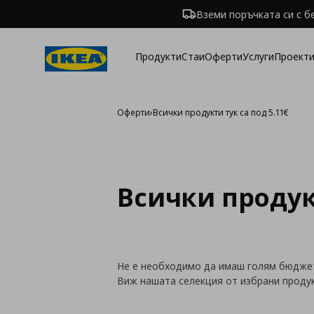
Вземи поръчката си с б
Продукти
Стаи
Оферти
Услуги
Проекти
Оферти
›
Всички продукти тук са под 5.11€
Всички продукт
Не е необходимо да имаш голям бюджет,
Виж нашата селекция от избрани продукт