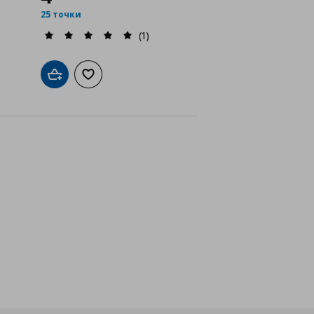
25 точки
(1)
исъка с любими
чност
Добави в кошницата
Добави към списъка с любими
айн