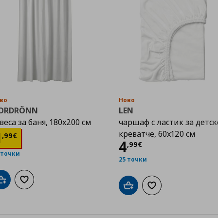
во
Ново
ORDRÖNN
LEN
веса за баня, 180x200 см
чаршаф с ластик за детск
Цена
1,99 €
1
креватче, 60x120 см
,
99
€
Цена
4,99 €
4
,
99
€
 точки
25 точки
Добави в кошницата
Добави към списъка с любими
Добави в кошницата
Добави към списък