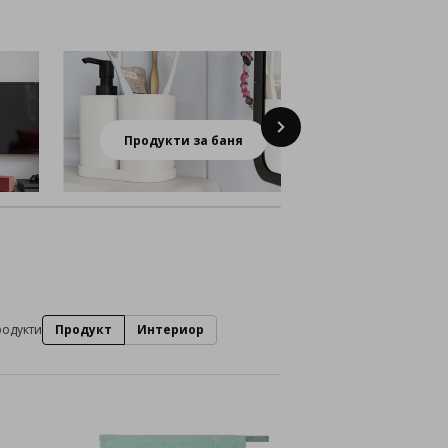
Next
Продукти за баня
ИКЕА з
родукти
Продукт
Интериор