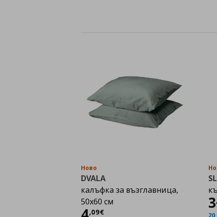
Ново
Но
DVALA
S
калъфка за възглавница,
къ
3
50x60 см
Цена
4,09 €
4
,
09
€
20