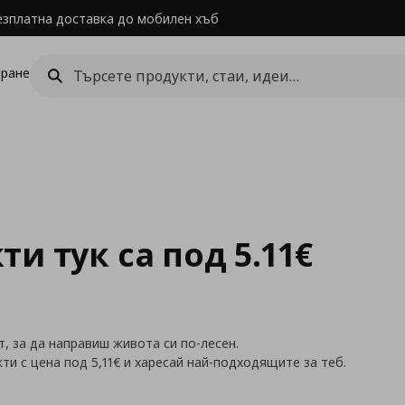
езплатна доставка до мобилен хъб
ране
и тук са под 5.11€
 за да направиш живота си по-лесен.
и с цена под 5,11
€
и харесай най-подходящите за теб.