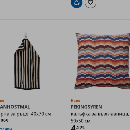
Добави в кошницата
Добави към списък
во
Ново
LANHOSTMAL
PEKINGSYREN
рпа за ръце, 40x70 см
калъфка за възглавница,
Цена
3,06 €
,
06
€
50x50 см
Цена
4,99 €
4
,
99
€
 точки