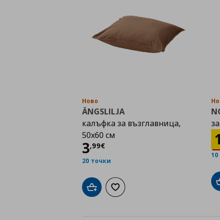
Ново
Но
ÄNGSLILJA
N
калъфка за възглавница,
за
50x60 см
Цена
3,99 €
3
,
99
€
10
20 точки
Добави в кошницата
Добави към списъка с любими