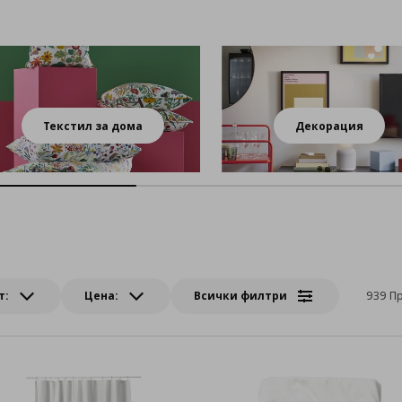
Текстил за дома
Декорация
т:
Цена:
Всички филтри
939 П