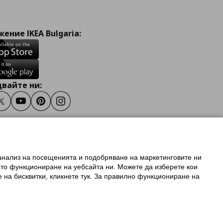
ение IKEA Bulgaria:
вайте ни:
ook
Twitter
Youtube
Pinterest
Instagram
 анализ на посещенията и подобряване на маркетинговите ни
олзване на ikea.bg
ото функциониране на уебсайта ни. Можете да изберете кои
 IKEA Family
е на бисквитки, кликнете тук. За правилно функциониране на