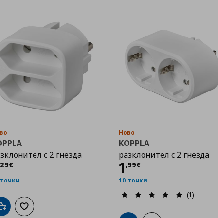
во
Ново
OPPLA
KOPPLA
зклонител с 2 гнезда
разклонител с 2 гнезда
Цена
1,29 €
Цена
1,99 €
1
29
€
,
99
€
 точки
10 точки
(1)
Добави в кошницата
Добави към списъка с любими