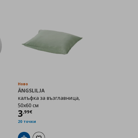
Ново
ÄNGSLILJA
калъфка за възглавница,
50x60 см
Цена
3,99 €
3
,
99
€
20 точки