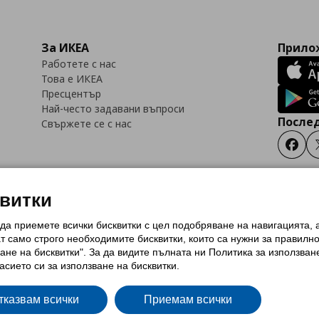
За ИКЕА
Прилож
Работете с нас
Това е ИКЕА
Пресцентър
Най-често задавани въпроси
Послед
Свържете се с нас
Faceb
квитки
 да приемете всички бисквитки с цел подобряване на навигацията,
тки (Cookies)
Избор на настройки за използване на бисквитки
Условия за п
ат само строго необходимитe бисквитки, които са нужни за правилн
Политика за защита на личните данни на ikea.bg
Общи условия на програма
ане на бисквитки". За да видите пълната ни Политика за използван
и на програма IKEA Family
асието си за използване на бисквитки.
тказвам всички
Приемам всички