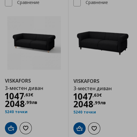
Сравнение
Сравнение
VISKAFORS
VISKAFORS
3-местен диван
3-местен диван
Цена
1047,63 €
1047
Цена
1047,63 €
1047
,
63
€
,
63
€
2048
2048
,
99
лв
,
99
лв
5240 точки
5240 точки
Добави в кошницата
Добави към списъка с любими
Добави в кошницата
Добави към списъка