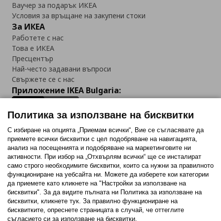
Ваучер за подарък ИКЕА
Условия за връщане на закупени стоки
За ИКЕА
Работете с нас
Това е ИКЕА
Пресцентър
Най-често задавани въпроси
Свържете се с нас
Приложение IKEA Bulgaria:
Политика за използване на бисквитки
С избиране на опцията „Приемам всички“, Вие се съгласявате да
приемете всички бисквитки с цел подобряване на навигацията,
Последвайте ни:
анализ на посещенията и подобряване на маркетинговите ни
активности. При избор на „Отхвърлям всички“ ще се инсталират
Facebook
Twitter
Youtube
Pinterest
Instagram
само строго необходимитe бисквитки, които са нужни за правилното
функциониране на уебсайта ни. Можете да изберете кои категории
да приемете като кликнете на "Настройки за използване на
бисквитки". За да видите пълната ни Политика за използване на
бисквитки, кликнете тук. За правилно функциониране на
бисквитките, опреснете страницата в случай, че оттеглите
съгласието си за използване на бисквитки.