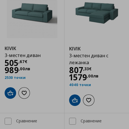
KIVIK
KIVIK
3-местен диван
3-местен диван с
Цена
505,67 €
505
,
67
€
лежанка
Цена
807,33 €
989
807
,
00
лв
,
33
€
1579
,
00
лв
2530 точки
4040 точки
Добави в кошницата
Добави към списъка с любими
Добави в кошницата
Добави към списъка
Сравнение
Сравнение