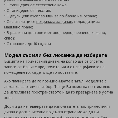
• С тапицерия от естествена кожа;
• С тапицерия от текстил;
• С двулицеви възглавници за по-бавно износване;
• Със свалящи се
покривала за диван
, подходящи за
машинно пране;
• В различни цветове (бежово, черно, червено, кафяво,
сиво);
• С гаранция до 10 години.
Модел със или без лежанка да изберете
Визията на триместния диван, на която ще се спрете,
зависи от Вашите предпочитания и от спецификите на
помещението, където ще го поставите.
Ако планирате да го позиционирате в ъгъл, моделите с
лежанка са отличен избор. Те ще Ви помогнат оптимално
да използвате пространството и да го превърнете в уютна
зона.
Дори и да не планирате да използвате ъгъл, триместният
диван с допълнителна по-дълга страна може да Ви
помогне да обособите и своеобразен кът в хола си. Там