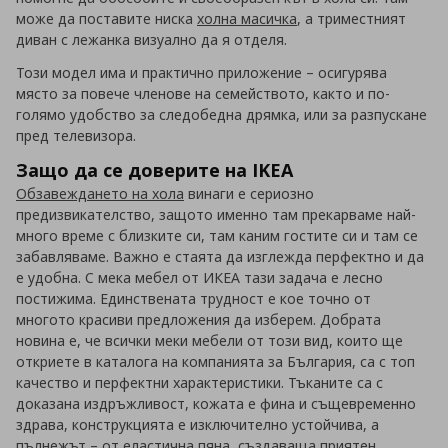
може да поставите ниска
холна масичка
, а триместният
диван с лежанка визуално да я отделя.
Този модел има и практично приложение – осигурява
място за повече членове на семейството, както и по-
голямо удобство за следобедна дрямка, или за разпускане
пред телевизора.
Защо да се доверите на IKEA
Обзавеждането на хола
винаги е сериозно
предизвикателство, защото именно там прекарваме най-
много време с близките си, там каним гостите си и там се
забавляваме. Важно е стаята да изглежда перфектно и да
е удобна. С мека мебел от ИКЕА тази задача е лесно
постижима. Единствената трудност е кое точно от
многото красиви предложения да изберем. Добрата
новина е, че всички меки мебели от този вид, които ще
откриете в каталога на компанията за България, са с топ
качество и перфектни характеристики. Тъканите са с
доказана издръжливост, кожата е фина и същевременно
здрава, конструкцията е изключително устойчива, а
пълнежът – от еластична пяна, създаваща приятен