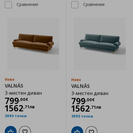
Сравнение
Сравнение
Ново
Ново
VALNÄS
VALNÄS
3-местен диван
3-местен диван
Цена
799,00 €
799
Цена
799,00 €
799
,
00
€
,
00
€
1562
1562
,
71
лв
,
71
лв
3995 точки
3995 точки