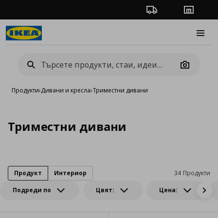
Проследяване на п
Магази
Burge
Camera
Продукти
›
Дивани и кресла
›
Триместни дивани
Триместни дивани
Продукт
Интериор
34 Продукти
Подреди по
Цвят:
Цена: