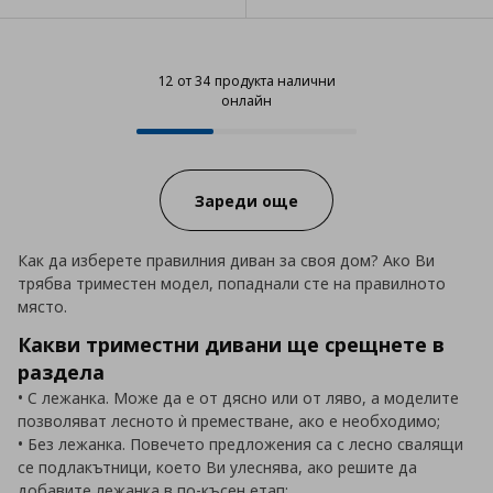
12 от 34 продукта налични
онлайн
12 от 34 продукта налични онла
Progress:
Зареди още
Как да изберете правилния диван за своя дом? Ако Ви
трябва триместен модел, попаднали сте на правилното
място.
Какви триместни дивани ще срещнете в
раздела
• С лежанка. Може да е от дясно или от ляво, а моделите
позволяват лесното ѝ преместване, ако е необходимо;
• Без лежанка. Повечето предложения са с лесно свалящи
се подлакътници, което Ви улеснява, ако решите да
добавите лежанка в по-късен етап;