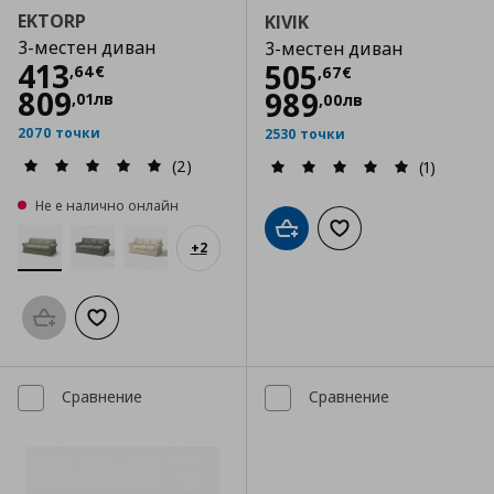
EKTORP
KIVIK
3-местен диван
3-местен диван
Цена
413,64 €
413
Цена
505,67 €
505
,
64
€
,
67
€
809
989
,
01
лв
,
00
лв
2070 точки
2530 точки
(2)
(1)
Не е налично онлайн
Добави в кошницата
Добави към списъка
+
2
Προσθήκη στο καλάθι
Добави към списъка с любими
Сравнение
Сравнение